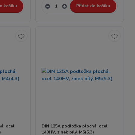
o košíku
Přidat do košíku
á, ocel
DIN 125A podložka plochá, ocel
)
140HV, zinek bílý, M5(5.3)