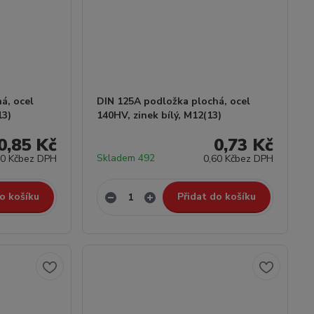
á, ocel
DIN 125A podložka plochá, ocel
13)
140HV, zinek bílý, M12(13)
0,85 Kč
0,73 Kč
Skladem 492
70 Kč
bez DPH
0,60 Kč
bez DPH
o košíku
Přidat do košíku