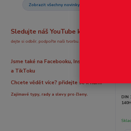
Zobrazit všechny novinky
Sledujte náš YouTube kanál:
dejte si odběr, podpořte naši tvorbu.
Jsme také na Facebooku, Instagramu
a TikToku
Chcete vědět více? přidejte se k nám!
Zajímavé typy, rady a slevy pro členy.
DIN 
140H
Skla