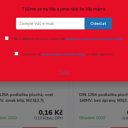
Těšíme se na Vás a jsme rádi, že Vás máme.
Odeslat
Přeji si odebírat novinky e-mailem dle
podmínek zpracování osobních údajů
.
Souhlasím se
zpracováním osobních údajů
pro účely registrace.
Zavřít
125A podložka plochá, ocel
DIN 125A podložka ploch
V, zinek bílý, M2.5(2.7)
140HV, bez úpravy, M3(3.
0,16 Kč
dem 2000
Skladem 5000
0,13 Kč
bez DPH
0,