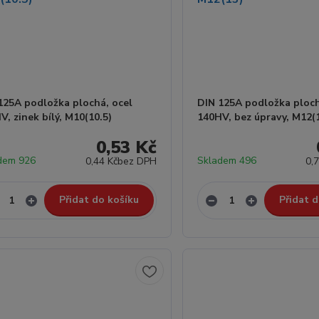
125A podložka plochá, ocel
DIN 125A podložka ploch
V, zinek bílý, M10(10.5)
140HV, bez úpravy, M12(
0,53 Kč
dem 926
Skladem 496
0,44 Kč
bez DPH
0,
Přidat do košíku
Přidat d