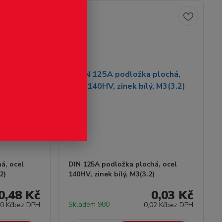
á, ocel
DIN 125A podložka plochá, ocel
2)
140HV, zinek bílý, M3(3.2)
0,48 Kč
0,03 Kč
Skladem 980
40 Kč
bez DPH
0,02 Kč
bez DPH