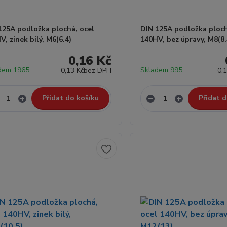
125A podložka plochá, ocel
DIN 125A podložka ploch
V, zinek bílý, M6(6.4)
140HV, bez úpravy, M8(8.
0,16 Kč
dem 1965
Skladem 995
0,13 Kč
bez DPH
0,
Přidat do košíku
Přidat d