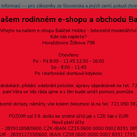
 informací --- pro zákazníky ze Slovenska a jiných zemí, pokud ch
du zásilku nevyzvednete, bude po domluvě zaslána znovu s opětov
Našem rodinném e-shopu a obchodu B
přidán na blacklist a rušeny následující objednávky.
latba
Vítejte na našem e-shopu Balíček Hobby - železniční modelářství
Více
Kde nás najdete?
Horažďovice Žižkova 758
Otevřeno
Hledat
Po - Pá 8:00 - 11:45 12:30 - 16:00
So - 8:00 - 11:45
Po telefonické domluvě kdykoliv
Dárkové poukazy, upomínkové předměty
Materiá
ednávkách, přidání, odebrání položek, úpravy objednávek na tel.: 
paní Věra se Vás ráda ujme a s čím bude umět pomoci, pomůže.
orné dotazy, náměty, vše kolem železnice Já na tel.: 721 050 382
egorie: DIN 125A podložka ploc
POZOR!! od 3.8. došlo ke změně účtů jak v CZK tak v EUR!
Nově platí účty:
ZK - 283911858/0600, CZK-IBAN: CZ15 0600 0000 0002 8391 1
v EUR - 283911735/0600, IBAN: CZ38 0600 0000 0002 8391 1735