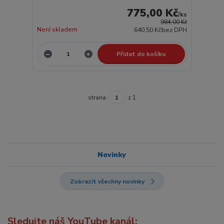
775,00 Kč
/
ks
984,00 Kč
Není skladem
640,50 Kč
bez DPH
Přidat do košíku
strana
z 1
Novinky
Zobrazit všechny novinky
Sledujte náš YouTube kanál: