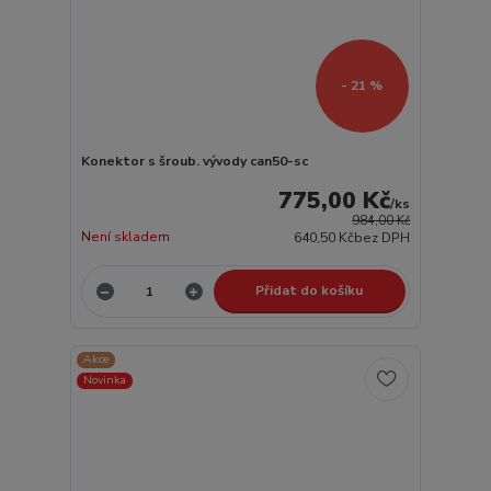
- 21 %
Konektor s šroub. vývody can50-sc
775,00 Kč
/
ks
984,00 Kč
Není skladem
640,50 Kč
bez DPH
Přidat do košíku
Akce
Novinka