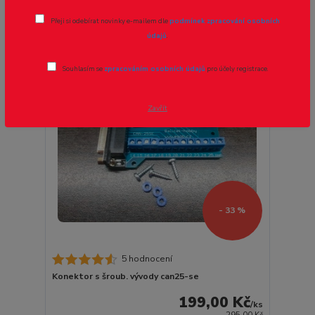
strana
z 1
Přeji si odebírat novinky e-mailem dle
podmínek zpracování osobních
údajů
.
Akce
Novinka
Souhlasím se
zpracováním osobních údajů
pro účely registrace.
Zavřít
- 33 %
5 hodnocení
Konektor s šroub. vývody can25-se
199,00 Kč
/
ks