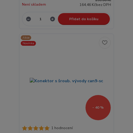
295,00 Kč
Není skladem
164,46 Kč
bez DPH
Přidat do košíku
Akce
Novinka
- 40 %
1 hodnocení