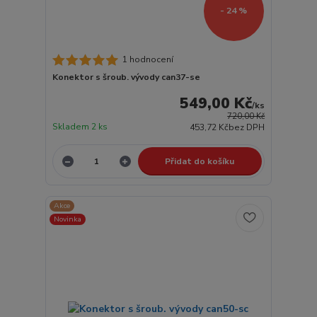
- 24 %
1 hodnocení
Konektor s šroub. vývody can37-se
549,00 Kč
/
ks
720,00 Kč
Skladem 2 ks
453,72 Kč
bez DPH
Přidat do košíku
Akce
Novinka