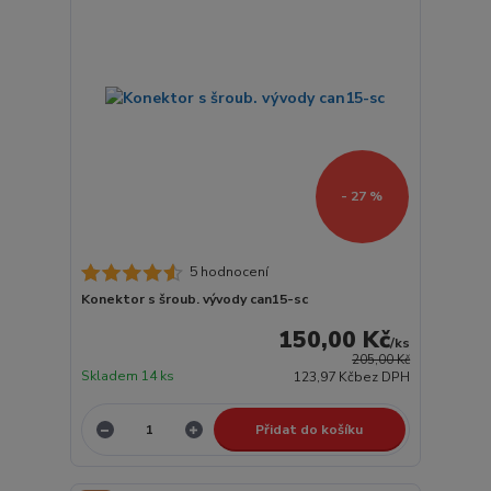
- 27 %
5 hodnocení
Konektor s šroub. vývody can15-sc
150,00 Kč
/
ks
205,00 Kč
Skladem 14 ks
123,97 Kč
bez DPH
Přidat do košíku