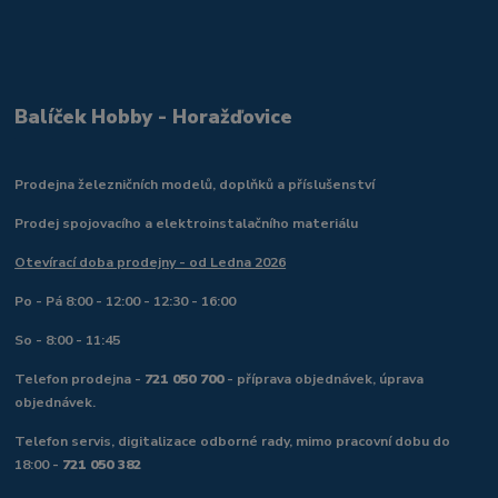
Balíček Hobby - Horažďovice
Prodejna železničních modelů, doplňků a příslušenství
Prodej spojovacího a elektroinstalačního materiálu
Otevírací doba prodejny - od Ledna 2026
Po - Pá 8:00 - 12:00 - 12:30 - 16:00
So - 8:00 - 11:45
Telefon prodejna -
721 050 700
- příprava objednávek, úprava
objednávek.
Telefon servis, digitalizace odborné rady, mimo pracovní dobu do
18:00 -
721 050 382