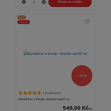
Přidat do košíku
Akce
Novinka
- 24 %
1 hodnocení
Konektor s šroub. vývody can37-sc
549,00 Kč
/
ks