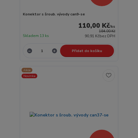
Konektor s šroub. vývody can9-se
110,00 Kč
/
ks
184,00 Kč
Skladem 13 ks
90,91 Kč
bez DPH
Přidat do košíku
Akce
Novinka