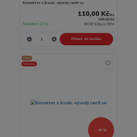
Konektor s šroub. vývody can9-sc
110,00 Kč
/
ks
184,00 Kč
Skladem 17 ks
90,91 Kč
bez DPH
Přidat do košíku
Akce
Novinka
- 40 %