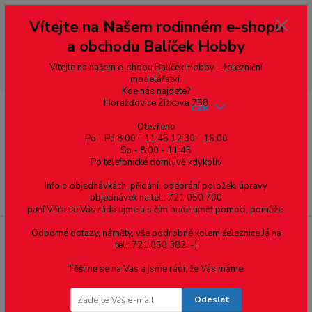
Vážení zákazníci, vítáme Vás na našem e-shopu. V rychlosti pár informací
Vítejte na Našem rodinném e-shopu
--- pro zákazníky ze Slovenska a jiných zemí, pokud chcete platit v eurech
přepněte si e-shop na euro 💶 pro přepočet měny - pravý horní roh ---
a obchodu Balíček Hobby
dobírky – pokud si z nějakého důvodu zásilku nevyzvednete, bude po
domluvě zaslána znovu s opětovnou platbou za poštovné, v opačném
případě bude zrušena a účet přidán na blacklist a rušeny následující
Vítejte na našem e-shopu Balíček Hobby - železniční
objednávky.
modelářství.
Kde nás najdete?
Horažďovice Žižkova 758
CZK
Otevřeno
Po - Pá 8:00 - 11:45 12:30 - 16:00
0
0,00 Kč
So - 8:00 - 11:45
Po telefonické domluvě kdykoliv
Info o objednávkách, přidání, odebrání položek, úpravy
Menu
objednávek na tel.: 721 050 700
paní Věra se Vás ráda ujme a s čím bude umět pomoci, pomůže.
Odborné dotazy, náměty, vše podrobné kolem železnice Já na
tel.: 721 050 382 :-)
Kategorie: Konektor Canon -
Těšíme se na Vás a jsme rádi, že Vás máme.
šroubový vývod
Odeslat