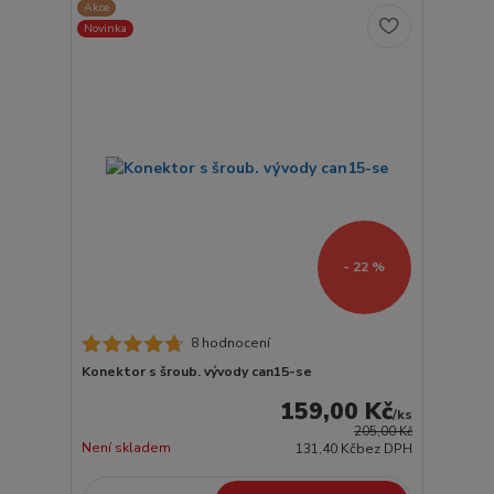
Akce
Novinka
- 22 %
8 hodnocení
Konektor s šroub. vývody can15-se
159,00 Kč
/
ks
205,00 Kč
Není skladem
131,40 Kč
bez DPH