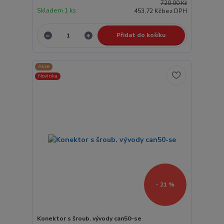
720,00 Kč
Skladem 1 ks
453,72 Kč
bez DPH
Přidat do košíku
Akce
Novinka
- 21 %
Konektor s šroub. vývody can50-se