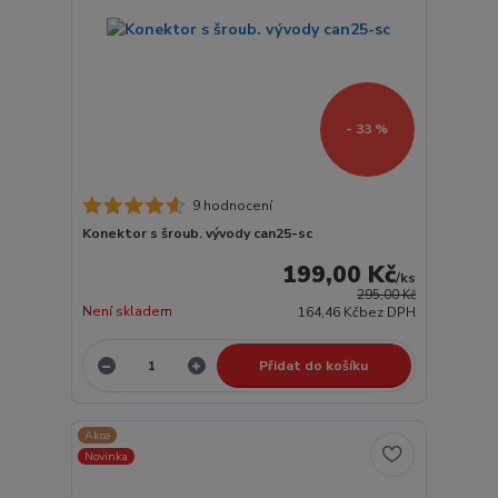
- 33 %
9 hodnocení
Konektor s šroub. vývody can25-sc
199,00 Kč
/
ks
295,00 Kč
Není skladem
164,46 Kč
bez DPH
Přidat do košíku
Akce
Novinka