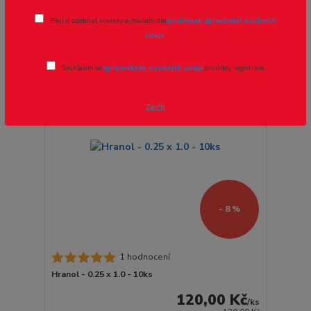
strana
z 1
Přeji si odebírat novinky e-mailem dle
podmínek zpracování osobních
údajů
.
Novinka
Souhlasím se
zpracováním osobních údajů
pro účely registrace.
Zavřít
- 8 %
1 hodnocení
Hranol - 0.25 x 1.0 - 10ks
120,00 Kč
/
ks