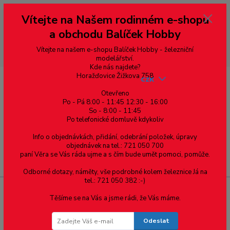
Vážení zákazníci, vítáme Vás na našem e-shopu. V rychlosti pár informací
Vítejte na Našem rodinném e-shopu
--- pro zákazníky ze Slovenska a jiných zemí, pokud chcete platit v eurech
přepněte si e-shop na euro 💶 pro přepočet měny - pravý horní roh ---
a obchodu Balíček Hobby
dobírky – pokud si z nějakého důvodu zásilku nevyzvednete, bude po
domluvě zaslána znovu s opětovnou platbou za poštovné, v opačném
případě bude zrušena a účet přidán na blacklist a rušeny následující
Vítejte na našem e-shopu Balíček Hobby - železniční
objednávky.
modelářství.
Kde nás najdete?
Horažďovice Žižkova 758
CZK
Otevřeno
Po - Pá 8:00 - 11:45 12:30 - 16:00
So - 8:00 - 11:45
0
0,00 Kč
Po telefonické domluvě kdykoliv
Info o objednávkách, přidání, odebrání položek, úpravy
objednávek na tel.: 721 050 700
paní Věra se Vás ráda ujme a s čím bude umět pomoci, pomůže.
Menu
Odborné dotazy, náměty, vše podrobné kolem železnice Já na
tel.: 721 050 382 :-)
Těšíme se na Vás a jsme rádi, že Vás máme.
Hranoly - rozměry: 0.25 x 1.0
Odeslat