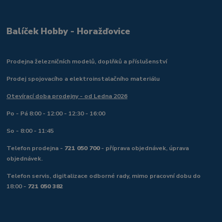
Balíček Hobby - Horažďovice
Prodejna železničních modelů, doplňků a příslušenství
Prodej spojovacího a elektroinstalačního materiálu
Otevírací doba prodejny - od Ledna 2026
Po - Pá 8:00 - 12:00 - 12:30 - 16:00
So - 8:00 - 11:45
Telefon prodejna -
721 050 700
- příprava objednávek, úprava
objednávek.
Telefon servis, digitalizace odborné rady, mimo pracovní dobu do
18:00 -
721 050 382