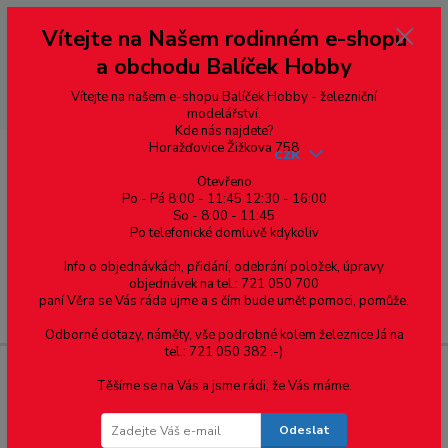
Vážení zákazníci, vítáme Vás na našem e-shopu. V rychlosti pár informací
Vítejte na Našem rodinném e-shopu
--- pro zákazníky ze Slovenska a jiných zemí, pokud chcete platit v eurech
přepněte si e-shop na euro 💶 pro přepočet měny - pravý horní roh ---
a obchodu Balíček Hobby
dobírky – pokud si z nějakého důvodu zásilku nevyzvednete, bude po
domluvě zaslána znovu s opětovnou platbou za poštovné, v opačném
případě bude zrušena a účet přidán na blacklist a rušeny následující
Vítejte na našem e-shopu Balíček Hobby - železniční
objednávky.
modelářství.
Kde nás najdete?
Horažďovice Žižkova 758
CZK
Otevřeno
Po - Pá 8:00 - 11:45 12:30 - 16:00
So - 8:00 - 11:45
0
0,00 Kč
Po telefonické domluvě kdykoliv
Info o objednávkách, přidání, odebrání položek, úpravy
objednávek na tel.: 721 050 700
paní Věra se Vás ráda ujme a s čím bude umět pomoci, pomůže.
Menu
Odborné dotazy, náměty, vše podrobné kolem železnice Já na
tel.: 721 050 382 :-)
Těšíme se na Vás a jsme rádi, že Vás máme.
Hranoly - rozměry: 2.5 x 3.2
Odeslat