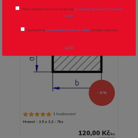
strana
z 1
Přeji si odebírat novinky e-mailem dle
podmínek zpracování osobních
údajů
.
Novinka
Souhlasím se
zpracováním osobních údajů
pro účely registrace.
Zavřít
- 8 %
1 hodnocení
Hranol - 2.5 x 3.2 - 7ks
120,00 Kč
/
ks