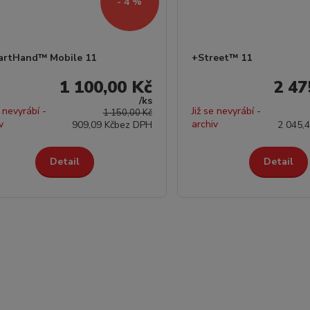
- 4 %
artHand™ Mobile 11
+Street™ 11
1 100,00 Kč
2 47
/
ks
e nevyrábí -
Již se nevyrábí -
1 150,00 Kč
v
archiv
909,09 Kč
bez DPH
2 045,4
Detail
Detail