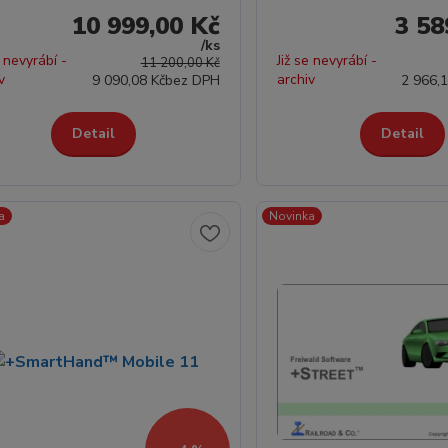
10 999,00 Kč
3 58
/
ks
e nevyrábí -
Již se nevyrábí -
11 200,00 Kč
v
archiv
9 090,08 Kč
bez DPH
2 966,1
Detail
Detail
a
Novinka