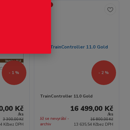
Novinka
- 1 %
- 2 %
TrainController 11.0 Gold
0,00 Kč
16 499,00 Kč
/
ks
/
ks
Již se nevyrábí -
3 300,00 Kč
16 800,00 Kč
archiv
4 Kč
bez DPH
13 635,54 Kč
bez DPH