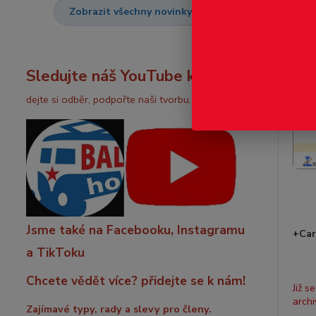
Zobrazit všechny novinky
Novink
Sledujte náš YouTube kanál:
dejte si odběr, podpořte naši tvorbu.
Jsme také na Facebooku, Instagramu
+Ca
a TikToku
Chcete vědět více? přidejte se k nám!
Již s
archi
Zajímavé typy, rady a slevy pro členy.