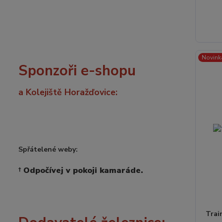
Novink
Sponzoři e-shopu
a Kolejiště Horažďovice:
Spřátelené weby:
†
Odpočívej v pokoji kamaráde.
Trai