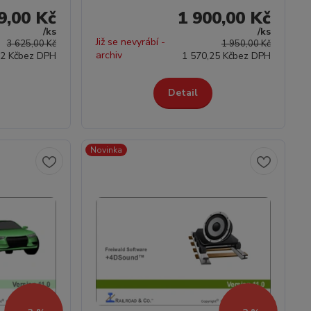
9,00 Kč
1 900,00 Kč
/
ks
/
ks
Již se nevyrábí -
3 625,00 Kč
1 950,00 Kč
archiv
2 Kč
bez DPH
1 570,25 Kč
bez DPH
Detail
Novinka