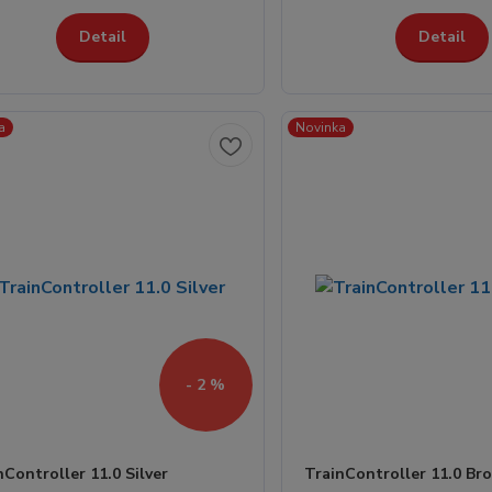
Detail
Detail
a
Novinka
- 2 %
nController 11.0 Silver
TrainController 11.0 Br