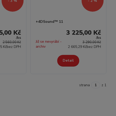
- 3 %
- 2 %
+4DSound™ 11
5,00 Kč
3 225,00 Kč
/
ks
/
ks
Již se nevyrábí -
2 560,00 Kč
3 290,00 Kč
archiv
5 Kč
bez DPH
2 665,29 Kč
bez DPH
Detail
strana
z 1