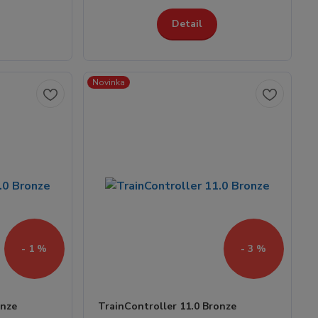
Detail
Novinka
- 1 %
- 3 %
onze
TrainController 11.0 Bronze