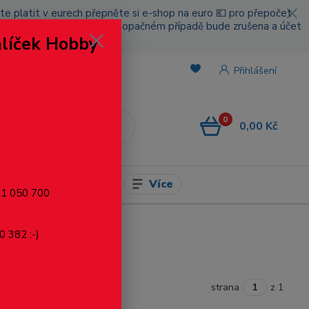
cete platit v eurech přepněte si e-shop na euro 💶 pro přepočet
nou platbou za poštovné, v opačném případě bude zrušena a účet
alíček Hobby
.
Přihlášení
0
0,00 Kč
CZK
Více
l pro modelaření
721 050 700
0 382 :-)
strana
z 1