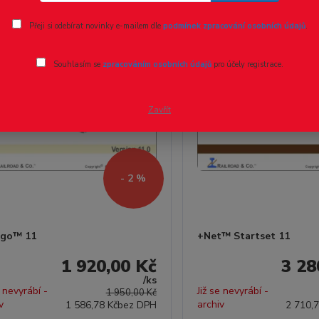
a
Novinka
Přeji si odebírat novinky e-mailem dle
podmínek zpracování osobních údajů
.
Souhlasím se
zpracováním osobních údajů
pro účely registrace.
Zavřít
- 2 %
rgo™ 11
+Net™ Startset 11
1 920,00 Kč
3 28
/
ks
e nevyrábí -
Již se nevyrábí -
1 950,00 Kč
v
archiv
1 586,78 Kč
bez DPH
2 710,7