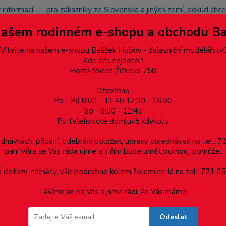
 informací --- pro zákazníky ze Slovenska a jiných zemí, pokud ch
du zásilku nevyzvednete, bude po domluvě zaslána znovu s opětov
Našem rodinném e-shopu a obchodu B
přidán na blacklist a rušeny následující objednávky.
latba
Vítejte na našem e-shopu Balíček Hobby - železniční modelářství
Více
Kde nás najdete?
Horažďovice Žižkova 758
Otevřeno
Hledat
Po - Pá 8:00 - 11:45 12:30 - 16:00
So - 8:00 - 11:45
Po telefonické domluvě kdykoliv
Dárkové poukazy, upomínkové předměty
Materiá
ednávkách, přidání, odebrání položek, úpravy objednávek na tel.: 
paní Věra se Vás ráda ujme a s čím bude umět pomoci, pomůže.
dotazy, náměty, vše podrobné kolem železnice Já na tel.: 721 05
obce: Freiwald Software
Těšíme se na Vás a jsme rádi, že Vás máme.
Odeslat