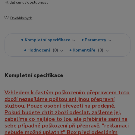
Hlídat cenu / dostupnost
Do oblíbených
Kompletní specifikace
Parametry
Hodnocení
0
Komentáře
0
Kompletní specifikace
Vzhledem k častým poškozením přepravcem toto
zboží nezasíláme poštou ani jinou přepravní
službou. Pouze osobní převzetí na prodejně.
Pokud budete chtít zboží odeslat, zašleme jej,
zabalíme co nejlépe to lze, ale přebíráte sami na
sebe případné poškození při přepravě. "reklamaci
nebude možné uplatnit" Box před odesláním