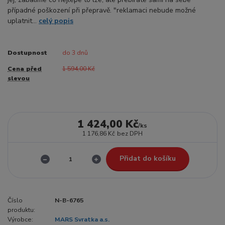
případné poškození při přepravě. "reklamaci nebude možné
uplatnit...
celý popis
Dostupnost
do 3 dnů
Cena před
1 594,00 Kč
slevou
1 424,00 Kč
/
ks
1 176,86 Kč
bez DPH
Přidat do košíku
Číslo
N-B-6765
produktu:
Výrobce:
MARS Svratka a.s.