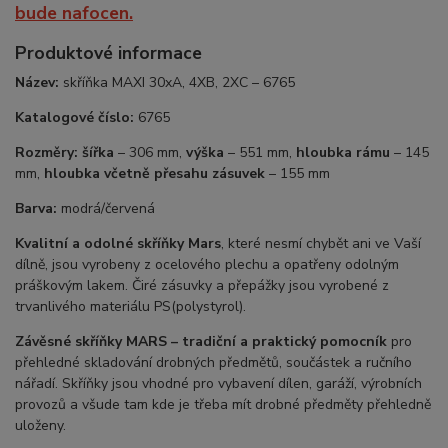
bude nafocen.
Produktové informace
Název:
skříňka MAXI 30xA, 4XB, 2XC – 6765
Katalogové číslo:
6765
Rozměry:
šířka
– 306 mm,
výška
– 551 mm,
hloubka rámu
– 145
mm,
hloubka včetně přesahu zásuvek
– 155 mm
Barva:
modrá/červená
Kvalitní a odolné skříňky Mars
, které nesmí chybět ani ve Vaší
dílně, jsou vyrobeny z ocelového plechu a opatřeny odolným
práškovým lakem. Čiré zásuvky a přepážky jsou vyrobené z
trvanlivého materiálu PS(polystyrol).
Závěsné skříňky MARS –
tradiční a praktický pomocník
pro
přehledné skladování drobných předmětů, součástek a ručního
nářadí. Skříňky jsou vhodné pro vybavení dílen, garáží, výrobních
provozů a všude tam kde je třeba mít drobné předměty přehledně
uloženy.