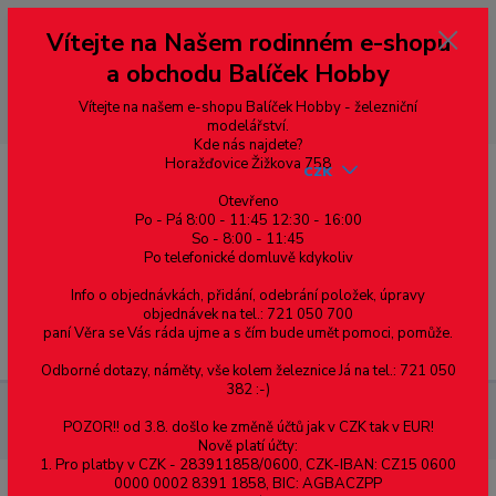
Vážení zákazníci, vítáme Vás na našem e-shopu. V rychlosti pár informací
Vítejte na Našem rodinném e-shopu
--- pro zákazníky ze Slovenska a jiných zemí, pokud chcete platit v eurech
přepněte si e-shop na euro 💶 pro přepočet měny - pravý horní roh ---
a obchodu Balíček Hobby
dobírky – pokud si z nějakého důvodu zásilku nevyzvednete, bude po
domluvě zaslána znovu s opětovnou platbou za poštovné, v opačném
případě bude zrušena a účet přidán na blacklist a rušeny následující
Vítejte na našem e-shopu Balíček Hobby - železniční
objednávky.
modelářství.
Kde nás najdete?
Horažďovice Žižkova 758
CZK
Otevřeno
Po - Pá 8:00 - 11:45 12:30 - 16:00
So - 8:00 - 11:45
0
0,00 Kč
Po telefonické domluvě kdykoliv
Info o objednávkách, přidání, odebrání položek, úpravy
objednávek na tel.: 721 050 700
paní Věra se Vás ráda ujme a s čím bude umět pomoci, pomůže.
Menu
Odborné dotazy, náměty, vše kolem železnice Já na tel.: 721 050
382 :-)
Nářadí, příslušenství
Box na nářadí MAXI – 30xA, 4xB, 2xC –
POZOR!! od 3.8. došlo ke změně účtů jak v CZK tak v EUR!
6765
Nově platí účty:
1. Pro platby v CZK - 283911858/0600, CZK-IBAN: CZ15 0600
0000 0002 8391 1858, BIC: AGBACZPP