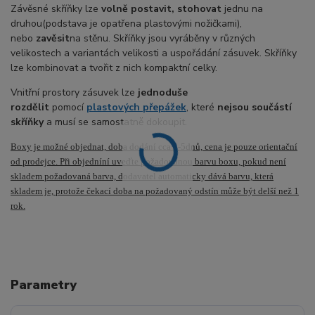
Závěsné skříňky lze
volně postavit, stohovat
jednu na
druhou(podstava je opatřena plastovými nožičkami),
nebo
zavěsit
na stěnu. Skříňky jsou vyráběny v různých
velikostech a variantách velikosti a uspořádání zásuvek. Skříňky
lze kombinovat a tvořit z nich kompaktní celky.
Vnitřní prostory zásuvek lze
jednoduše
rozdělit
pomocí
plastových přepážek
, které
nejsou součástí
skříňky
a musí se samostatně dokoupit.
Boxy je možné objednat, doba dodání cca 3-5dnů, cena je pouze orientační
od prodejce. Při objedníní uveďte požadovanou barvu boxu, pokud není
skladem požadovaná barva, dodavatel automaticky dává barvu, která
skladem je, protože čekací doba na požadovaný odstín může být delší než 1
rok.
Parametry