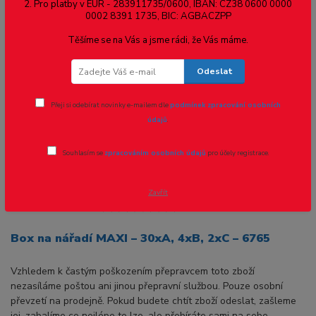
Box na nářadí MAXI – 30xA, 4xB, 2xC –
2. Pro platby v EUR - 283911735/0600, IBAN: CZ38 0600 0000
0002 8391 1735, BIC: AGBACZPP
6765
Těšíme se na Vás a jsme rádi, že Vás máme.
Novinka
Odeslat
Přeji si odebírat novinky e-mailem dle
podmínek zpracování osobních
- 11 %
údajů
.
Souhlasím se
zpracováním osobních údajů
pro účely registrace.
Zavřít
Ohodnotit produkt
Box na nářadí MAXI – 30xA, 4xB, 2xC – 6765
Vzhledem k častým poškozením přepravcem toto zboží
nezasíláme poštou ani jinou přepravní službou. Pouze osobní
převzetí na prodejně. Pokud budete chtít zboží odeslat, zašleme
jej, zabalíme co nejlépe to lze, ale přebíráte sami na sebe