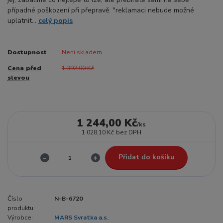
případné poškození při přepravě. "reklamaci nebude možné
uplatnit...
celý popis
Dostupnost
Není skladem
Cena před
1 392,00 Kč
slevou
1 244,00 Kč
/
ks
1 028,10 Kč
bez DPH
Přidat do košíku
Číslo
N-B-6720
produktu:
Výrobce:
MARS Svratka a.s.