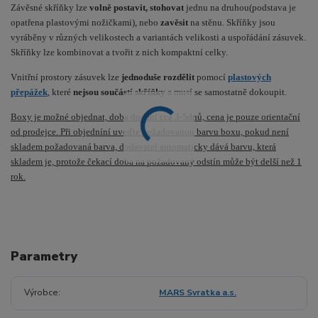
Závěsné skříňky lze
volně postavit, stohovat
jednu na druhou(podstava je
opatřena plastovými nožičkami), nebo
zavěsit
na stěnu. Skříňky jsou
vyráběny v různých velikostech a variantách velikosti a uspořádání zásuvek.
Skříňky lze kombinovat a tvořit z nich kompaktní celky.
Vnitřní prostory zásuvek lze
jednoduše rozdělit
pomocí
plastových
přepážek
, které
nejsou součástí skříňky
a musí se samostatně dokoupit.
Boxy je možné objednat, doba dodání cca 3-5dnů, cena je pouze orientační
od prodejce. Při objedníní uveďte požadovanou barvu boxu, pokud není
skladem požadovaná barva, dodavatel automaticky dává barvu, která
skladem je, protože čekací doba na požadovaný odstín může být delší než 1
rok.
Parametry
Výrobce
MARS Svratka a.s.