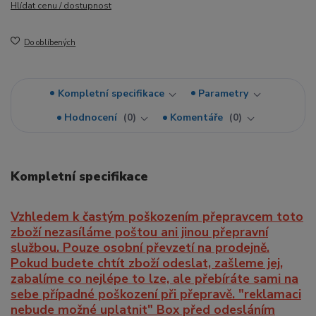
Hlídat cenu / dostupnost
Do oblíbených
Kompletní specifikace
Parametry
Hodnocení
0
Komentáře
0
Kompletní specifikace
Vzhledem k častým poškozením přepravcem toto
zboží nezasíláme poštou ani jinou přepravní
službou. Pouze osobní převzetí na prodejně.
Pokud budete chtít zboží odeslat, zašleme jej,
zabalíme co nejlépe to lze, ale přebíráte sami na
sebe případné poškození při přepravě. "reklamaci
nebude možné uplatnit" Box před odesláním