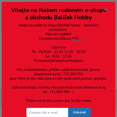
Vážení zákazníci, vítáme Vás na našem e-shopu. V rychlosti pár informací
Vítejte na Našem rodinném e-shopu
--- pro zákazníky ze Slovenska a jiných zemí, pokud chcete platit v eurech
přepněte si e-shop na euro 💶 pro přepočet měny - pravý horní roh ---
a obchodu Balíček Hobby
dobírky – pokud si z nějakého důvodu zásilku nevyzvednete, bude po
domluvě zaslána znovu s opětovnou platbou za poštovné, v opačném
případě bude zrušena a účet přidán na blacklist a rušeny následující
Vítejte na našem e-shopu Balíček Hobby - železniční
objednávky.
modelářství.
Kde nás najdete?
Horažďovice Žižkova 758
CZK
Otevřeno
Po - Pá 8:00 - 11:45 12:30 - 16:00
So - 8:00 - 11:45
0
0,00 Kč
Po telefonické domluvě kdykoliv
Info o objednávkách, přidání, odebrání položek, úpravy
objednávek na tel.: 721 050 700
paní Věra se Vás ráda ujme a s čím bude umět pomoci, pomůže.
Menu
Odborné dotazy, náměty, vše podrobné kolem železnice Já na
tel.: 721 050 382 :-)
Nářadí, příslušenství
Box na nářadí MEDIUM – 20xA, 6xB, 1xC –
Těšíme se na Vás a jsme rádi, že Vás máme.
6720
Odeslat