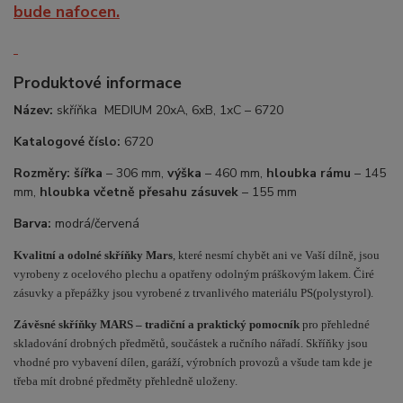
bude nafocen.
Produktové informace
Název:
skříňka MEDIUM 20xA, 6xB, 1xC – 6720
Katalogové číslo:
6720
Rozměry:
šířka
– 306 mm,
výška
– 460 mm,
hloubka rámu
– 145
mm,
hloubka včetně přesahu zásuvek
– 155 mm
Barva:
modrá/červená
Kvalitní a odolné skříňky Mars
, které nesmí chybět ani ve Vaší dílně, jsou
vyrobeny z ocelového plechu a opatřeny odolným práškovým lakem. Čiré
zásuvky a přepážky jsou vyrobené z trvanlivého materiálu PS(polystyrol).
Závěsné skříňky MARS –
tradiční a praktický pomocník
pro přehledné
skladování drobných předmětů, součástek a ručního nářadí. S
kříňky jsou
vhodné pro vybavení dílen, garáží, výrobních provozů a všude tam kde je
třeba mít drobné předměty přehledně uloženy.