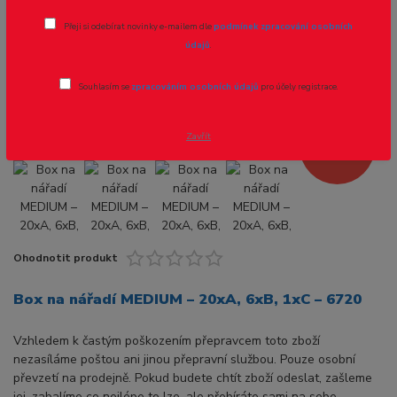
Box na nářadí MEDIUM – 20xA, 6xB,
Přeji si odebírat novinky e-mailem dle
podmínek zpracování osobních
1xC – 6720
údajů
.
Novinka
Souhlasím se
zpracováním osobních údajů
pro účely registrace.
Zavřít
- 11 %
Ohodnotit produkt
Box na nářadí MEDIUM – 20xA, 6xB, 1xC – 6720
Vzhledem k častým poškozením přepravcem toto zboží
nezasíláme poštou ani jinou přepravní službou. Pouze osobní
převzetí na prodejně. Pokud budete chtít zboží odeslat, zašleme
jej, zabalíme co nejlépe to lze, ale přebíráte sami na sebe