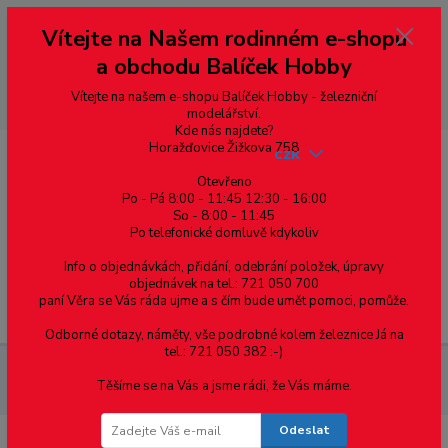
Vážení zákazníci, vítáme Vás na našem e-shopu. V rychlosti pár informací
Vítejte na Našem rodinném e-shopu
--- pro zákazníky ze Slovenska a jiných zemí, pokud chcete platit v eurech
přepněte si e-shop na euro 💶 pro přepočet měny - pravý horní roh ---
a obchodu Balíček Hobby
dobírky – pokud si z nějakého důvodu zásilku nevyzvednete, bude po
domluvě zaslána znovu s opětovnou platbou za poštovné, v opačném
případě bude zrušena a účet přidán na blacklist a rušeny následující
Vítejte na našem e-shopu Balíček Hobby - železniční
objednávky.
modelářství.
Kde nás najdete?
Horažďovice Žižkova 758
CZK
Otevřeno
Po - Pá 8:00 - 11:45 12:30 - 16:00
So - 8:00 - 11:45
0
0,00 Kč
Po telefonické domluvě kdykoliv
Info o objednávkách, přidání, odebrání položek, úpravy
objednávek na tel.: 721 050 700
paní Věra se Vás ráda ujme a s čím bude umět pomoci, pomůže.
Menu
Odborné dotazy, náměty, vše podrobné kolem železnice Já na
tel.: 721 050 382 :-)
Materiál pro modelaření
Fosforbronzový plech 0.5mm 200 x
Těšíme se na Vás a jsme rádi, že Vás máme.
150 mm - 1ks
Odeslat