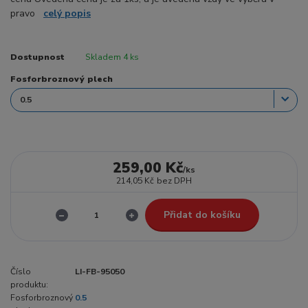
pravo
celý popis
Dostupnost
Skladem 4 ks
Fosforbroznový plech
259,00 Kč
/
ks
214,05 Kč
bez DPH
Přidat do košíku
Číslo
LI-FB-95050
produktu:
Fosforbroznový
0.5