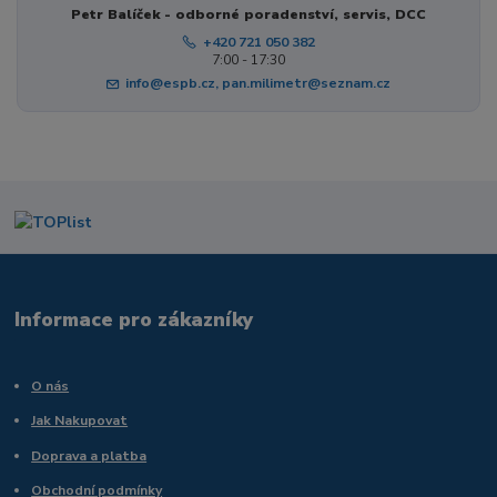
Petr Balíček - odborné poradenství, servis, DCC
+420 721 050 382
7:00 - 17:30
info@espb.cz, pan.milimetr@seznam.cz
Informace pro zákazníky
O nás
Jak Nakupovat
Doprava a platba
Obchodní podmínky