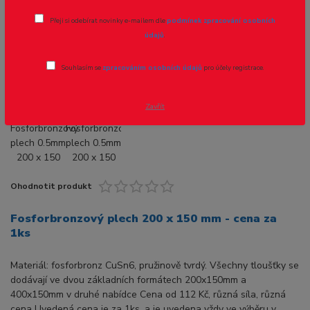
Fosforbronzový plech 0.5mm 200 x 150
Přeji si odebírat novinky e-mailem dle
podmínek zpracování osobních
mm - 1ks
údajů
.
Souhlasím se
zpracováním osobních údajů
pro účely registrace.
Zavřít
Ohodnotit produkt
Fosforbronzový plech 200 x 150 mm - cena za
1ks
Materiál: fosforbronz CuSn6, pružinově tvrdý. Všechny tloušťky se
dodávají ve dvou základních formátech 200x150mm a
400x150mm v druhé nabídce Cena od 112 Kč, různá síla, různá
cena Uvedená cena je za 1ks, a je uvedena vždy ve výběru v