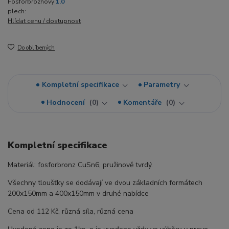
Fosforbroznový
1.0
plech:
Hlídat cenu / dostupnost
Do oblíbených
Kompletní specifikace
Parametry
Hodnocení
0
Komentáře
0
Kompletní specifikace
Materiál: fosforbronz CuSn6, pružinově tvrdý.
Všechny tloušťky se dodávají ve dvou základních formátech
200x150mm a 400x150mm v druhé nabídce
Cena od 112 Kč, různá síla, různá cena