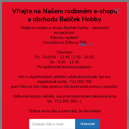
Vážení zákazníci, vítáme Vás na našem e-shopu. V rychlosti pár informací
Vítejte na Našem rodinném e-shopu
--- pro zákazníky ze Slovenska a jiných zemí, pokud chcete platit v eurech
přepněte si e-shop na euro 💶 pro přepočet měny - pravý horní roh ---
a obchodu Balíček Hobby
dobírky – pokud si z nějakého důvodu zásilku nevyzvednete, bude po
domluvě zaslána znovu s opětovnou platbou za poštovné, v opačném
případě bude zrušena a účet přidán na blacklist a rušeny následující
Vítejte na našem e-shopu Balíček Hobby - železniční
objednávky.
modelářství.
Kde nás najdete?
Horažďovice Žižkova 758
CZK
Otevřeno
Po - Pá 8:00 - 11:45 12:30 - 16:00
So - 8:00 - 11:45
0
0,00 Kč
Po telefonické domluvě kdykoliv
Info o objednávkách, přidání, odebrání položek, úpravy
objednávek na tel.: 721 050 700
paní Věra se Vás ráda ujme a s čím bude umět pomoci, pomůže.
Menu
Odborné dotazy, náměty, vše podrobné kolem železnice Já na
tel.: 721 050 382 :-)
Materiál pro modelaření
Fosforbronzový plech 1.0mm 200 x
Těšíme se na Vás a jsme rádi, že Vás máme.
150 mm - 1ks
Odeslat