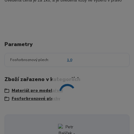
Uvedená cena je za 1ks, a je uvedena vždy ve výběru v pravo
Parametry
Fosforbroznový plech
1.0
Zboží zařazeno v kategoriích
Materiál pro modelaření
Fosforbronzové plechy