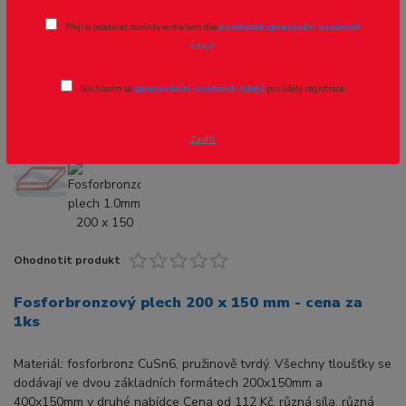
Fosforbronzový plech 1.0mm 200 x 150
Přeji si odebírat novinky e-mailem dle
podmínek zpracování osobních
mm - 1ks
údajů
.
Souhlasím se
zpracováním osobních údajů
pro účely registrace.
Zavřít
Ohodnotit produkt
Fosforbronzový plech 200 x 150 mm - cena za
1ks
Materiál: fosforbronz CuSn6, pružinově tvrdý. Všechny tloušťky se
dodávají ve dvou základních formátech 200x150mm a
400x150mm v druhé nabídce Cena od 112 Kč, různá síla, různá