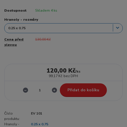
Dostupnost
Skladem 4 ks
Hranoly - rozměry
Cena před
130,00 Kč
slevou
120,00 Kč
/
ks
99,17 Kč
bez DPH
Přidat do košíku
Číslo
EV 101
produktu:
Hranoly -
0.25 x 0.75