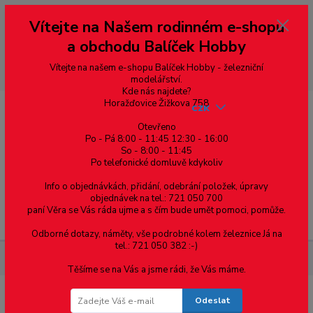
Vážení zákazníci, vítáme Vás na našem e-shopu. V rychlosti pár informací
Vítejte na Našem rodinném e-shopu
--- pro zákazníky ze Slovenska a jiných zemí, pokud chcete platit v eurech
přepněte si e-shop na euro 💶 pro přepočet měny - pravý horní roh ---
a obchodu Balíček Hobby
dobírky – pokud si z nějakého důvodu zásilku nevyzvednete, bude po
domluvě zaslána znovu s opětovnou platbou za poštovné, v opačném
případě bude zrušena a účet přidán na blacklist a rušeny následující
Vítejte na našem e-shopu Balíček Hobby - železniční
objednávky.
modelářství.
Kde nás najdete?
Horažďovice Žižkova 758
CZK
Otevřeno
Po - Pá 8:00 - 11:45 12:30 - 16:00
So - 8:00 - 11:45
0
0,00 Kč
Po telefonické domluvě kdykoliv
Info o objednávkách, přidání, odebrání položek, úpravy
objednávek na tel.: 721 050 700
paní Věra se Vás ráda ujme a s čím bude umět pomoci, pomůže.
Menu
Odborné dotazy, náměty, vše podrobné kolem železnice Já na
tel.: 721 050 382 :-)
Materiál pro modelaření
Hranol - 0.25 x 0.75 - 10ks
Těšíme se na Vás a jsme rádi, že Vás máme.
Odeslat
Hranol - 0.25 x 0.75 - 10ks