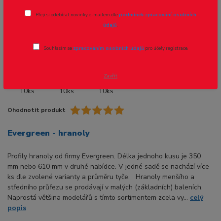
Přeji si odebírat novinky e-mailem dle
podmínek zpracování osobních
Novinka
údajů
.
Souhlasím se
zpracováním osobních údajů
pro účely registrace.
- 8 %
Zavřít
Ohodnotit produkt
Evergreen - hranoly
Profily hranoly od firmy Evergreen. Délka jednoho kusu je 350
mm nebo 610 mm v druhé nabídce. V jedné sadě se nachází více
ks dle zvolené varianty a průměru tyče. Hranoly menšího a
středního průřezu se prodávají v malých (základních) baleních.
Naprostá většina modelářů s tímto sortimentem zcela vy...
celý
popis