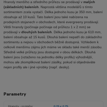
Hranoly menšího a středního průřezu se prodávají v
malých
(základních) baleních
. Naprostá většina modelářů s tímto
sortimentem zcela vystačí. Délka jednoho kusu je 350 mm, balení
obsahuje až 10 kusů. Tato balení jsou také nabízena na
prodejních stojanech v obchodech, které evergreeny prodávají.
Větší hranoly (počínaje počínaje od průřezu 1 x 2 mm) se
prodávají v
dlouhých baleních
. Délka jednoho kusu je 610 mm,
balení obsahuje až 15 kusů. Dlouhá balení nepatří do základního
sortimentu a nejsou v obchodech běžně dostupná. Vzhledem k
celkově menšímu zájmu jich máme ve skladu také menší zásobu.
Středně velké průřezy jsou dostupné v obou délkách. Dlouhá
balení jsou (vztaženo na jednotku délky profilu) výhodnější,
mohou ale zkomplikovat balení zásilky, pokud si objednáváte
nejen profily ale i jiné výrobky (např. desky).
Parametry
Hranoly - rozměry
0.25 x 0.75