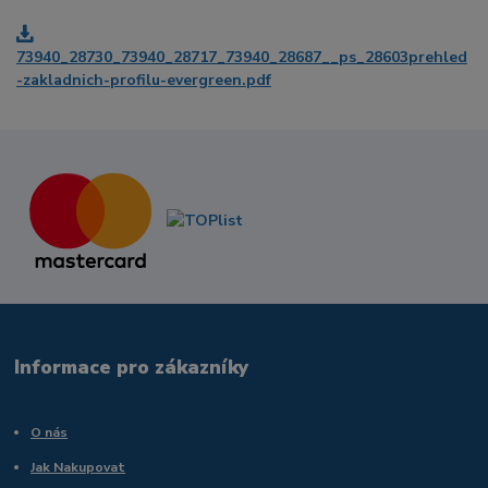
73940_28730_73940_28717_73940_28687__ps_28603prehled
-zakladnich-profilu-evergreen.pdf
Informace pro zákazníky
O nás
Jak Nakupovat