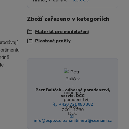
Hranoly - rozměry
0.5 x 6.3
Zboží zařazeno v kategoriích
Materiál pro modelaření
Plastové profily
prodávají
sortimentu
ředně
le
Petr Balíček - odborné poradenství,
servis, DCC
+420 721 050 382
7:00 - 17:30
info@espb.cz, pan.milimetr@seznam.cz