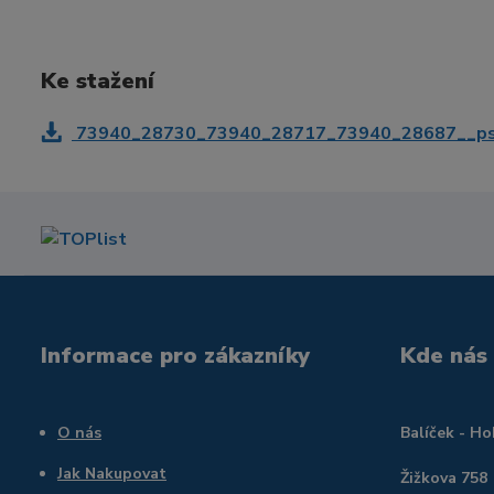
Ke stažení
73940_28730_73940_28717_73940_28687__ps_28
Informace pro zákazníky
Kde nás
O nás
Balíček - H
Jak Nakupovat
Žižkova 758