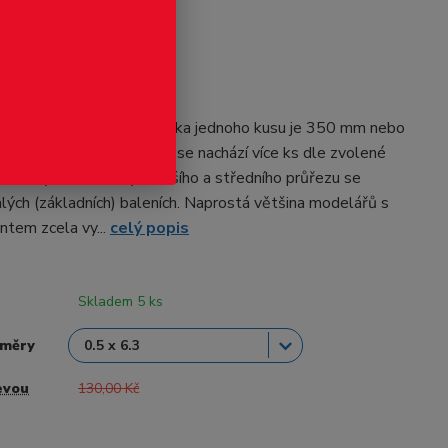
odukt
 - hranoly
ly od firmy Evergreen. Délka jednoho kusu je 350 mm nebo
é nabídce. V jedné sadě se nachází více ks dle zvolené
ůměru tyče. Hranoly menšího a středního průřezu se
alých (základních) baleních. Naprostá většina modelářů s
ntem zcela vy...
celý popis
Skladem 5 ks
změry
evou
130,00 Kč