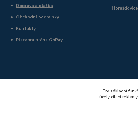
Doprava a platba
Horažďovice
Obchodní podmínky
Kontakty
Platební brána GoPay
Pro základní funk
účely cílení reklam