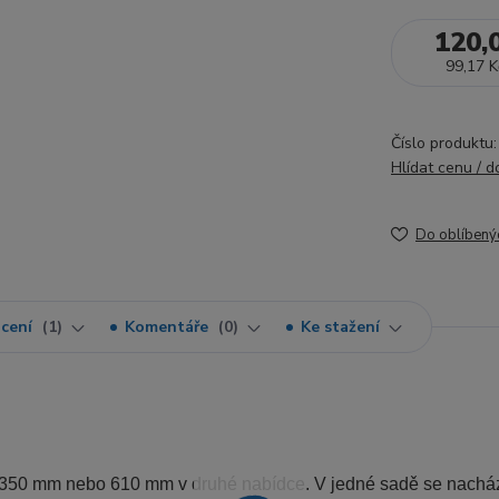
120,
99,17 K
Číslo produktu:
Hlídat cenu / 
Do oblíbený
cení
1
Komentáře
0
Ke stažení
 350 mm nebo 610 mm v druhé nabídce. V jedné sadě se nacház