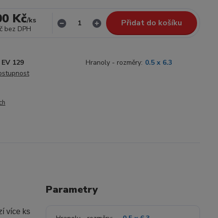
00 Kč
/
ks
Přidat do košíku
č
bez DPH
EV 129
Hranoly - rozměry:
0.5 x 6.3
dostupnost
ch
Parametry
í více ks