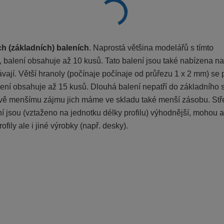
h (základních) baleních
. Naprostá většina modelářů s tímto
 balení obsahuje až 10 kusů. Tato balení jsou také nabízena na
ají. Větší hranoly (počínaje počínaje od průřezu 1 x 2 mm) se 
ení obsahuje až 15 kusů. Dlouhá balení nepatří do základního 
vě menšímu zájmu jich máme ve skladu také menší zásobu. St
 jsou (vztaženo na jednotku délky profilu) výhodnější, mohou a
fily ale i jiné výrobky (např. desky).