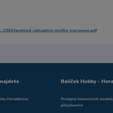
603prehled-zakladnich-profilu-evergreen.pdf
 najdete
Balíček Hobby - Hor
obby Horažďovice
Prodejna železničních modelů
příslušenství