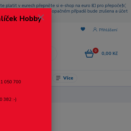
cete platit v eurech přepněte si e-shop na euro 💶 pro přepočet
nou platbou za poštovné, v opačném případě bude zrušena a účet
alíček Hobby
.
Přihlášení
0
0,00 Kč
CZK
Více
l pro modelaření
721 050 700
0 382 :-)