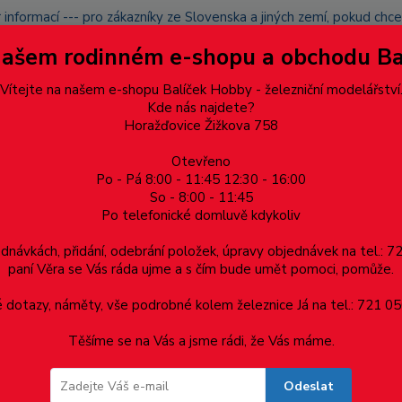
 informací --- pro zákazníky ze Slovenska a jiných zemí, pokud ch
du zásilku nevyzvednete, bude po domluvě zaslána znovu s opětov
Našem rodinném e-shopu a obchodu B
přidán na blacklist a rušeny následující objednávky.
latba
Vítejte na našem e-shopu Balíček Hobby - železniční modelářství
Více
Kde nás najdete?
Horažďovice Žižkova 758
Otevřeno
Hledat
Po - Pá 8:00 - 11:45 12:30 - 16:00
So - 8:00 - 11:45
Po telefonické domluvě kdykoliv
Dárkové poukazy, upomínkové předměty
Materiá
ednávkách, přidání, odebrání položek, úpravy objednávek na tel.: 
paní Věra se Vás ráda ujme a s čím bude umět pomoci, pomůže.
dotazy, náměty, vše podrobné kolem železnice Já na tel.: 721 05
Těšíme se na Vás a jsme rádi, že Vás máme.
Odeslat