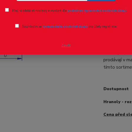
Ohodnotit pr
Přeji si odebírat novinky e-mailem dle
podmínek zpracování osobních údajů
.
Evergreen
Souhlasím se
zpracováním osobních údajů
pro účely registrace.
- 8 %
Profily hrano
610 mm v druh
Zavřít
varianty a pr
prodávají v m
tímto sortime
Dostupnost
Hranoly - ro
Cena před sl