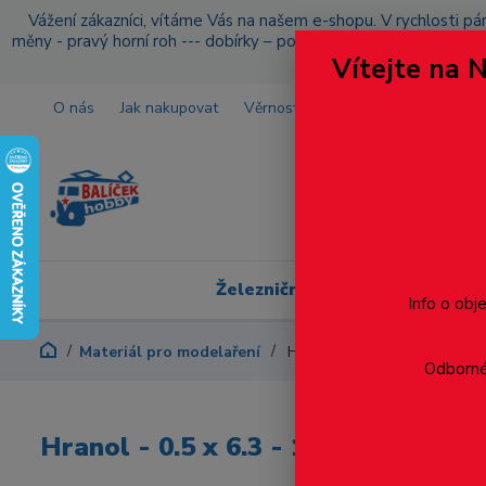
Vážení zákazníci, vítáme Vás na našem e-shopu. V rychlosti pár
měny - pravý horní roh --- dobírky – pokud si z nějakého důvo
Vítejte na 
O nás
Jak nakupovat
Věrnostní program
Doprava a p
Železniční modelářství
Info o obj
Materiál pro modelaření
Hranol - 0.5 x 6.3 - 10ks
Odborné 
Hranol - 0.5 x 6.3 - 10ks