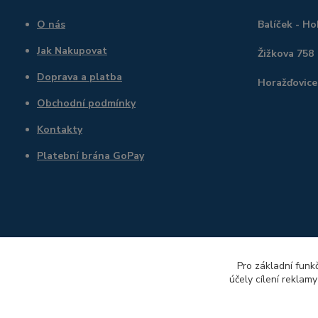
O nás
Balíček - H
Jak Nakupovat
Žižkova 758
Doprava a platba
Horažďovice
Obchodní podmínky
Kontakty
Platební brána GoPay
Pro základní funk
účely cílení reklam