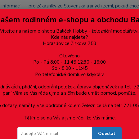
 informací --- pro zákazníky ze Slovenska a jiných zemí, pokud ch
du zásilku nevyzvednete, bude po domluvě zaslána znovu s opětov
Našem rodinném e-shopu a obchodu B
přidán na blacklist a rušeny následující objednávky.
latba
Vítejte na našem e-shopu Balíček Hobby - železniční modelářství
Více
Kde nás najdete?
Horažďovice Žižkova 758
Otevřeno
Hledat
Po - Pá 8:00 - 11:45 12:30 - 16:00
So - 8:00 - 11:45
Po telefonické domluvě kdykoliv
Dárkové poukazy, upomínkové předměty
Materiá
ednávkách, přidání, odebrání položek, úpravy objednávek na tel.: 
paní Věra se Vás ráda ujme a s čím bude umět pomoci, pomůže.
dotazy, náměty, vše podrobné kolem železnice Já na tel.: 721 05
Těšíme se na Vás a jsme rádi, že Vás máme.
Odeslat