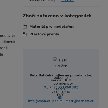
Hranoly - rozměry
1.5 x 2.0
Zboží zařazeno v kategoriích
Materiál pro modelaření
Plastové profily
prodávají
sortimentu
ředně
le
Petr Balíček - odborné poradenství,
servis, DCC
+420 721 050 382
7:00 - 17:30
info@espb.cz, pan.milimetr@seznam.cz