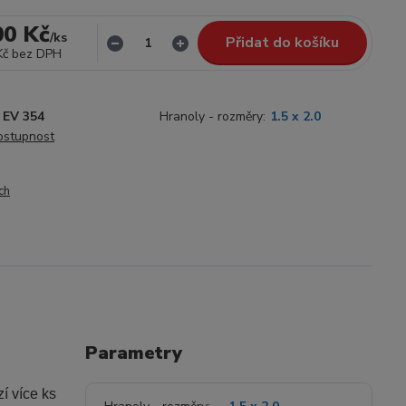
00 Kč
/
ks
Přidat do košíku
Kč
bez DPH
EV 354
Hranoly - rozměry:
1.5 x 2.0
dostupnost
ch
Parametry
í více ks