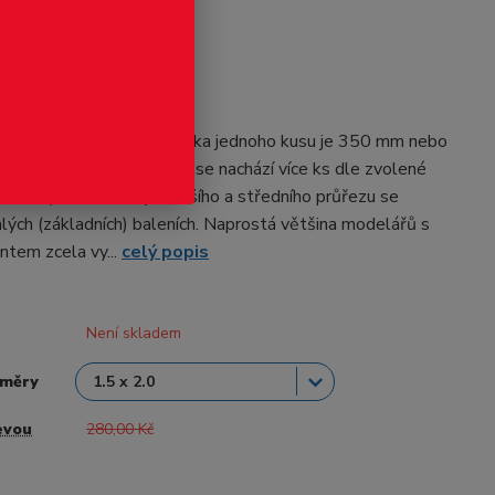
odukt
 - hranoly
ly od firmy Evergreen. Délka jednoho kusu je 350 mm nebo
é nabídce. V jedné sadě se nachází více ks dle zvolené
ůměru tyče. Hranoly menšího a středního průřezu se
alých (základních) baleních. Naprostá většina modelářů s
ntem zcela vy...
celý popis
Není skladem
změry
evou
280,00 Kč