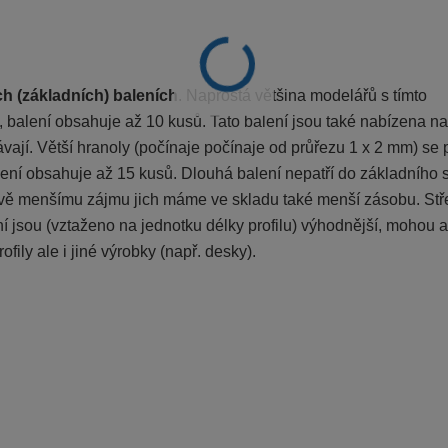
h (základních) baleních
. Naprostá většina modelářů s tímto
 balení obsahuje až 10 kusů. Tato balení jsou také nabízena na
ají. Větší hranoly (počínaje počínaje od průřezu 1 x 2 mm) se 
ení obsahuje až 15 kusů. Dlouhá balení nepatří do základního 
vě menšímu zájmu jich máme ve skladu také menší zásobu. St
 jsou (vztaženo na jednotku délky profilu) výhodnější, mohou a
fily ale i jiné výrobky (např. desky).