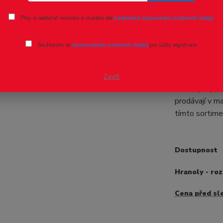
Ohodnotit pr
Přeji si odebírat novinky e-mailem dle
podmínek zpracování osobních údajů
.
Evergreen
Souhlasím se
zpracováním osobních údajů
pro účely registrace.
- 13 %
Profily hrano
610 mm v druh
Zavřít
varianty a pr
prodávají v m
tímto sortime
Dostupnost
Hranoly - ro
Cena před sl