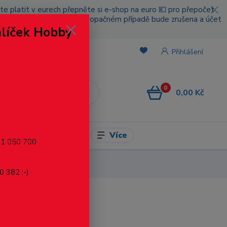
cete platit v eurech přepněte si e-shop na euro 💶 pro přepočet
nou platbou za poštovné, v opačném případě bude zrušena a účet
alíček Hobby
.
Přihlášení
0
0,00 Kč
CZK
Více
l pro modelaření
721 050 700
0 382 :-)