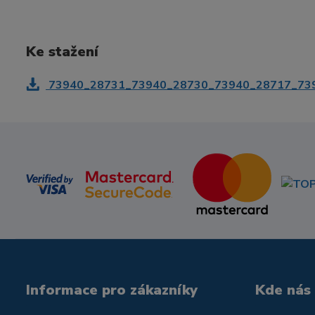
Ke stažení
73940_28731_73940_28730_73940_28717_73940
Informace pro zákazníky
Kde nás