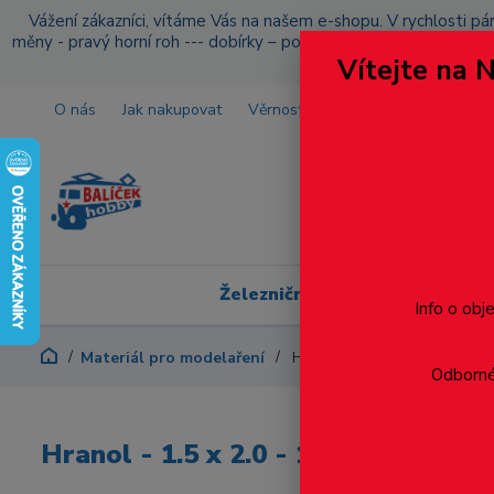
Vážení zákazníci, vítáme Vás na našem e-shopu. V rychlosti pár
měny - pravý horní roh --- dobírky – pokud si z nějakého důvo
Vítejte na 
O nás
Jak nakupovat
Věrnostní program
Doprava a p
Železniční modelářství
Info o obj
Materiál pro modelaření
Hranol - 1.5 x 2.0 - 15ks
Odborné 
Hranol - 1.5 x 2.0 - 15ks