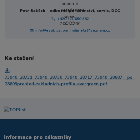
Petr Balíček - odborné poradenství, servis, DCC
+420 721 050 382
7:00 - 17:30
info@espb.cz, pan.milimetr@seznam.cz
Ke stažení
73940_28731_73940_28730_73940_28717_73940_28687__ps_
28603prehled-zakladnich-profilu-evergreen.pdf
Informace pro zákazníky