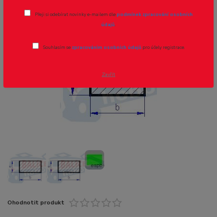
Přeji si odebírat novinky e-mailem dle
podmínek zpracování osobních
Novinka
údajů
.
Souhlasím se
zpracováním osobních údajů
pro účely registrace.
- 13 %
Zavřít
Ohodnotit produkt