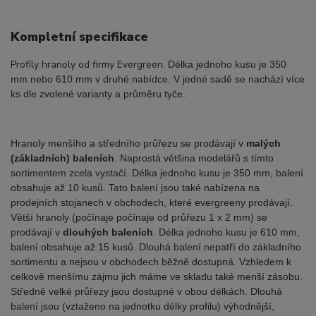
Kompletní specifikace
Profily hranoly od firmy Evergreen.
Délka jednoho kusu je 350
mm nebo 610 mm v druhé nabídce. V jedné sadě se nachází více
ks dle zvolené varianty a průměru tyče.
Hranoly menšího a středního průřezu se prodávají v
malých
(základních) baleních
. Naprostá většina modelářů s tímto
sortimentem zcela vystačí. Délka jednoho kusu je 350 mm, balení
obsahuje až 10 kusů. Tato balení jsou také nabízena na
prodejních stojanech v obchodech, které evergreeny prodávají.
Větší hranoly (počínaje počínaje od průřezu 1 x 2 mm) se
prodávají v
dlouhých baleních
. Délka jednoho kusu je 610 mm,
balení obsahuje až 15 kusů. Dlouhá balení nepatří do základního
sortimentu a nejsou v obchodech běžně dostupná. Vzhledem k
celkově menšímu zájmu jich máme ve skladu také menší zásobu.
Středně velké průřezy jsou dostupné v obou délkách. Dlouhá
balení jsou (vztaženo na jednotku délky profilu) výhodnější,