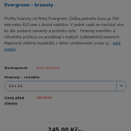
Evergreen - hranoly
Profily hranoly od firmy Evergreen. Délka jednoho kusu je 350
mm nebo 610 mm v druhé nabídce. V jedné sadě se nachází více
ks dle zvolené varianty a průměru tyče. Hranoly menšího a
středního průřezu se prodávají v malých (základních) baleních.
Naprostá většina modelářů s tímto sortimentem zcela vy...
celý
popis
Dostupnost
Není skladem
Hranoly - rozměry
Cena před
280,00 Kč
slevou
245,00 Kč
/
ks