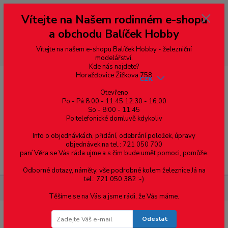
Vážení zákazníci, vítáme Vás na našem e-shopu. V rychlosti pár informací
Vítejte na Našem rodinném e-shopu
--- pro zákazníky ze Slovenska a jiných zemí, pokud chcete platit v eurech
přepněte si e-shop na euro 💶 pro přepočet měny - pravý horní roh ---
a obchodu Balíček Hobby
dobírky – pokud si z nějakého důvodu zásilku nevyzvednete, bude po
domluvě zaslána znovu s opětovnou platbou za poštovné, v opačném
případě bude zrušena a účet přidán na blacklist a rušeny následující
Vítejte na našem e-shopu Balíček Hobby - železniční
objednávky.
modelářství.
Kde nás najdete?
Horažďovice Žižkova 758
CZK
Otevřeno
Po - Pá 8:00 - 11:45 12:30 - 16:00
So - 8:00 - 11:45
0
0,00 Kč
Po telefonické domluvě kdykoliv
Info o objednávkách, přidání, odebrání položek, úpravy
objednávek na tel.: 721 050 700
paní Věra se Vás ráda ujme a s čím bude umět pomoci, pomůže.
Menu
Odborné dotazy, náměty, vše podrobné kolem železnice Já na
tel.: 721 050 382 :-)
Materiál pro modelaření
Hranol - 2.5 x 2.5 - 12ks
Těšíme se na Vás a jsme rádi, že Vás máme.
Odeslat
Hranol - 2.5 x 2.5 - 12ks