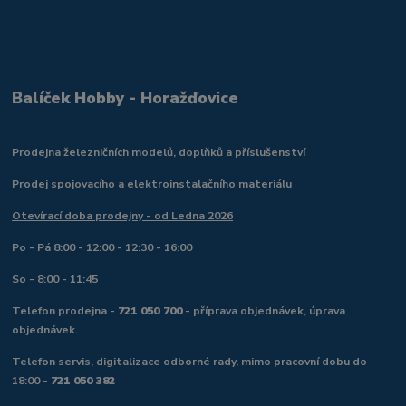
Balíček Hobby - Horažďovice
Prodejna železničních modelů, doplňků a příslušenství
Prodej spojovacího a elektroinstalačního materiálu
Otevírací doba prodejny - od Ledna 2026
Po - Pá 8:00 - 12:00 - 12:30 - 16:00
So - 8:00 - 11:45
Telefon prodejna -
721 050 700
- příprava objednávek, úprava
objednávek.
Telefon servis, digitalizace odborné rady, mimo pracovní dobu do
18:00 -
721 050 382