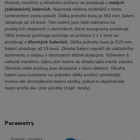
Hranoly menšího a středního průřezu se prodávají v
malých
(základních) baleních
. Naprostá většina modelářů s tímto
sortimentem zcela vystačí. Délka jednoho kusu je 350 mm, balení
obsahuje až 10 kusů. Tato balení jsou také nabízena na
prodejních stojanech v obchodech, které evergreeny prodávají.
Větší hranoly (počínaje počínaje od průřezu 1 x 2 mm) se
prodávají v
dlouhých baleních
. Délka jednoho kusu je 610 mm,
balení obsahuje až 15 kusů. Dlouhá balení nepatří do základního
sortimentu a nejsou v obchodech běžně dostupná. Vzhledem k
celkově menšímu zájmu jich máme ve skladu také menší zásobu.
Středně velké průřezy jsou dostupné v obou délkách. Dlouhá
balení jsou (vztaženo na jednotku délky profilu) výhodnější,
mohou ale zkomplikovat balení zásilky, pokud si objednáváte
nejen profily ale i jiné výrobky (např. desky).
Parametry
Hranoly - rozměry
3.2 x 4.0