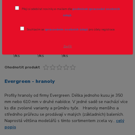
Přeji si odebírat novinky e-mailem dle
podmínek zpracování osobních
Novinka
údajů
.
Souhlasím se
zpracováním osobních údajů
pro účely registrace.
- 13 %
Zavřít
Ohodnotit produkt
Evergreen - hranoly
Profily hranoly od firmy Evergreen. Délka jednoho kusu je 350
mm nebo 610 mm v druhé nabídce. V jedné sadě se nachází více
ks dle zvolené varianty a průměru tyče. Hranoly menšího a
středního průřezu se prodávají v malých (základních) baleních.
Naprostá většina modelářů s tímto sortimentem zcela vy...
celý
popis