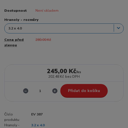
Dostupnost
Není skladem
Hranoly - rozměry
Cena před
280,00 Kč
slevou
245,00 Kč
/
ks
202,48 Kč
bez DPH
Přidat do košíku
Číslo
EV 387
produktu:
Hranoly -
3.2 x 4.0