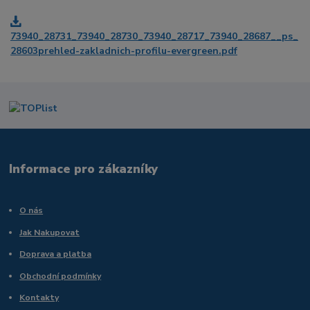
73940_28731_73940_28730_73940_28717_73940_28687__ps_
28603prehled-zakladnich-profilu-evergreen.pdf
Informace pro zákazníky
O nás
Jak Nakupovat
Doprava a platba
Obchodní podmínky
Kontakty