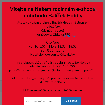
Vážení zákazníci, vítáme Vás na našem e-shopu. V rychlosti pár informací
Vítejte na Našem rodinném e-shopu
--- pro zákazníky ze Slovenska a jiných zemí, pokud chcete platit v eurech
přepněte si e-shop na euro 💶 pro přepočet měny - pravý horní roh ---
a obchodu Balíček Hobby
dobírky – pokud si z nějakého důvodu zásilku nevyzvednete, bude po
domluvě zaslána znovu s opětovnou platbou za poštovné, v opačném
případě bude zrušena a účet přidán na blacklist a rušeny následující
Vítejte na našem e-shopu Balíček Hobby - železniční
objednávky.
modelářství.
Kde nás najdete?
Horažďovice Žižkova 758
CZK
Otevřeno
Po - Pá 8:00 - 11:45 12:30 - 16:00
So - 8:00 - 11:45
0
0,00 Kč
Po telefonické domluvě kdykoliv
Info o objednávkách, přidání, odebrání položek, úpravy
objednávek na tel.: 721 050 700
paní Věra se Vás ráda ujme a s čím bude umět pomoci, pomůže.
Menu
Odborné dotazy, náměty, vše podrobné kolem železnice Já na
tel.: 721 050 382 :-)
Materiál pro modelaření
Hranol - 3.2 x 4.0 - 9ks
Těšíme se na Vás a jsme rádi, že Vás máme.
Odeslat
Hranol - 3.2 x 4.0 - 9ks