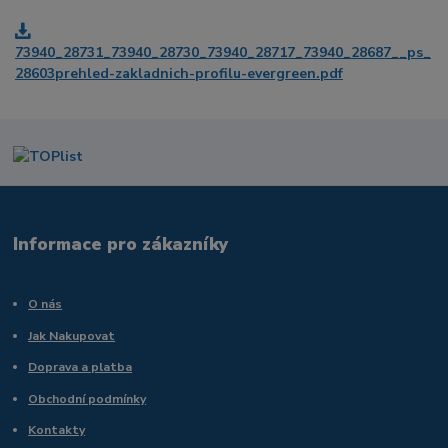
73940_28731_73940_28730_73940_28717_73940_28687__ps_
28603prehled-zakladnich-profilu-evergreen.pdf
Informace pro zákazníky
O nás
Jak Nakupovat
Doprava a platba
Obchodní podmínky
Kontakty