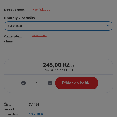
Dostupnost
Není skladem
Hranoly - rozměry
Cena před
280,00 Kč
slevou
245,00 Kč
/
ks
202,48 Kč
bez DPH
Přidat do košíku
Číslo
EV 414
produktu:
Hranoly -
6.3 x 15.8