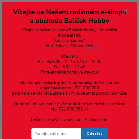
Vážení zákazníci, vítáme Vás na našem e-shopu. V rychlosti pár informací
Vítejte na Našem rodinném e-shopu
--- pro zákazníky ze Slovenska a jiných zemí, pokud chcete platit v eurech
přepněte si e-shop na euro 💶 pro přepočet měny - pravý horní roh ---
a obchodu Balíček Hobby
dobírky – pokud si z nějakého důvodu zásilku nevyzvednete, bude po
domluvě zaslána znovu s opětovnou platbou za poštovné, v opačném
případě bude zrušena a účet přidán na blacklist a rušeny následující
Vítejte na našem e-shopu Balíček Hobby - železniční
objednávky.
modelářství.
Kde nás najdete?
Horažďovice Žižkova 758
CZK
Otevřeno
Po - Pá 8:00 - 11:45 12:30 - 16:00
So - 8:00 - 11:45
0
0,00 Kč
Po telefonické domluvě kdykoliv
Info o objednávkách, přidání, odebrání položek, úpravy
objednávek na tel.: 721 050 700
paní Věra se Vás ráda ujme a s čím bude umět pomoci, pomůže.
Menu
Odborné dotazy, náměty, vše podrobné kolem železnice Já na
tel.: 721 050 382 :-)
Materiál pro modelaření
Hranol - 6.3 x 15.8 - 2ks
Těšíme se na Vás a jsme rádi, že Vás máme.
Odeslat
Hranol - 6.3 x 15.8 - 2ks