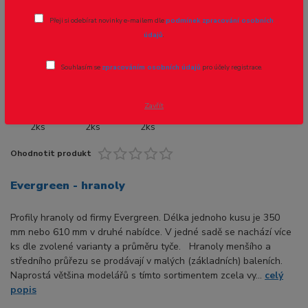
Přeji si odebírat novinky e-mailem dle
podmínek zpracování osobních
Novinka
údajů
.
Souhlasím se
zpracováním osobních údajů
pro účely registrace.
- 13 %
Zavřít
Ohodnotit produkt
Evergreen - hranoly
Profily hranoly od firmy Evergreen. Délka jednoho kusu je 350
mm nebo 610 mm v druhé nabídce. V jedné sadě se nachází více
ks dle zvolené varianty a průměru tyče. Hranoly menšího a
středního průřezu se prodávají v malých (základních) baleních.
Naprostá většina modelářů s tímto sortimentem zcela vy...
celý
popis