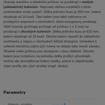
Hranoly menšího a středního průřezu se prodávají v
malých
(základních) baleních
. Naprostá většina modelářů s tímto
sortimentem zcela vystačí. Délka jednoho kusu je 350 mm, balení
obsahuje až 10 kusů. Tato balení jsou také nabízena na
prodejních stojanech v obchodech, které evergreeny prodávají.
Větší hranoly (počínaje počínaje od průřezu 1 x 2 mm) se
prodávají v
dlouhých baleních
. Délka jednoho kusu je 610 mm,
balení obsahuje až 15 kusů. Dlouhá balení nepatří do základního
sortimentu a nejsou v obchodech běžně dostupná. Vzhledem k
celkově menšímu zájmu jich máme ve skladu také menší zásobu.
Středně velké průřezy jsou dostupné v obou délkách. Dlouhá
balení jsou (vztaženo na jednotku délky profilu) výhodnější,
mohou ale zkomplikovat balení zásilky, pokud si objednáváte
nejen profily ale i jiné výrobky (např. desky).
Parametry
Hranoly - rozměry
6.3 x 15.8