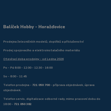
Balíček Hobby - Horažďovice
Prodejna železničních modelů, doplňků a příslušenství
Prodej spojovacího a elektroinstalačního materiálu
Otevírací doba prodejny - od Ledna 2026
Po - Pá 8:00 - 12:00 - 12:30 - 16:00
So - 8:00 - 11:45
Telefon prodejna -
721 050 700
- příprava objednávek, úprava
objednávek.
Telefon servis, digitalizace odborné rady, mimo pracovní dobu do
18:00 -
721 050 382