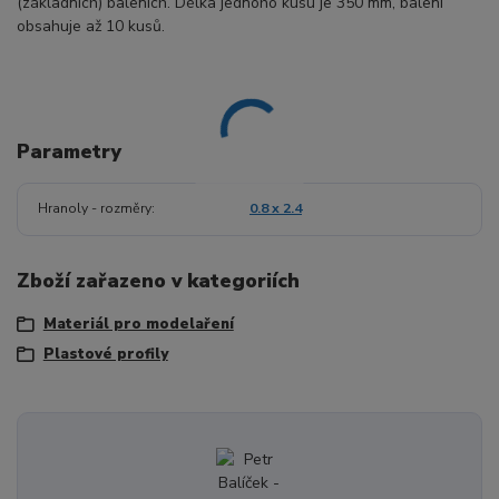
(základních) baleních. Délka jednoho kusu je 350 mm, balení
obsahuje až 10 kusů.
Parametry
Hranoly - rozměry
0.8 x 2.4
Zboží zařazeno v kategoriích
Materiál pro modelaření
Plastové profily