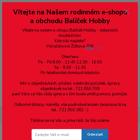
Vážení zákazníci, vítáme Vás na našem e-shopu. V rychlosti pár informací
Vítejte na Našem rodinném e-shopu
--- pro zákazníky ze Slovenska a jiných zemí, pokud chcete platit v eurech
přepněte si e-shop na euro 💶 pro přepočet měny - pravý horní roh ---
a obchodu Balíček Hobby
dobírky – pokud si z nějakého důvodu zásilku nevyzvednete, bude po
domluvě zaslána znovu s opětovnou platbou za poštovné, v opačném
případě bude zrušena a účet přidán na blacklist a rušeny následující
Vítejte na našem e-shopu Balíček Hobby - železniční
objednávky.
modelářství.
Kde nás najdete?
Horažďovice Žižkova 758
CZK
Otevřeno
Po - Pá 8:00 - 11:45 12:30 - 16:00
So - 8:00 - 11:45
0
0,00 Kč
Po telefonické domluvě kdykoliv
Info o objednávkách, přidání, odebrání položek, úpravy
objednávek na tel.: 721 050 700
paní Věra se Vás ráda ujme a s čím bude umět pomoci, pomůže.
Menu
Odborné dotazy, náměty, vše podrobné kolem železnice Já na
tel.: 721 050 382 :-)
Materiál pro modelaření
Hranol doplňkový - 0.8 x 2.4 - 10ks -
Těšíme se na Vás a jsme rádi, že Vás máme.
Odeslat
Hranol doplňkový - 0.8 x 2.4 - 10ks -