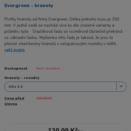
Evergreen - hranoly
Profily hranoly od firmy Evergreen. Délka jednoho kusu je 350
mm. V jedné sadě se nachází více ks dle zvolené varianty a
průměru tyče. Doplňková řada se rozměrově částečně překrývá
se základní řadou. Myšlenka této řady je taková, že jsou to
přesné zmenšeniny hranolů s celopalcovými rozměry v měřít...
celý popis
Dostupnost
Není skladem
Hranoly - rozměry
Cena před
130,00 Kč
slevou
120,00 Kč