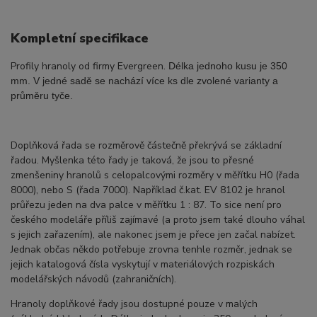
Kompletní specifikace
Profily hranoly od firmy Evergreen.
Délka jednoho kusu je 350
mm. V jedné sadě se nachází více ks dle zvolené varianty a
průměru tyče.
Doplňková řada se rozměrově částečně překrývá se základní
řadou. Myšlenka této řady je taková, že jsou to přesné
zmenšeniny hranolů s celopalcovými rozměry v měřítku H0 (řada
8000), nebo S (řada 7000). Například č.kat. EV 8102 je hranol
průřezu jeden na dva palce v měřítku 1 : 87. To sice není pro
českého modeláře příliš zajímavé (a proto jsem také dlouho váhal
s jejich zařazením), ale nakonec jsem je přece jen začal nabízet.
Jednak občas někdo potřebuje zrovna tenhle rozměr, jednak se
jejich katalogová čísla vyskytují v materiálových rozpiskách
modelářských návodů (zahraničních).
Hranoly doplňkové řady jsou dostupné pouze v malých