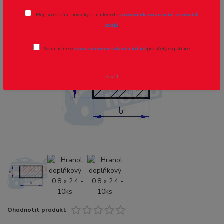
Přeji si odebírat novinky e-mailem dle
podmínek zpracování osobních
Novinka
údajů
.
Souhlasím se
zpracováním osobních údajů
pro účely registrace.
- 8 %
Zavřít
Ohodnotit produkt