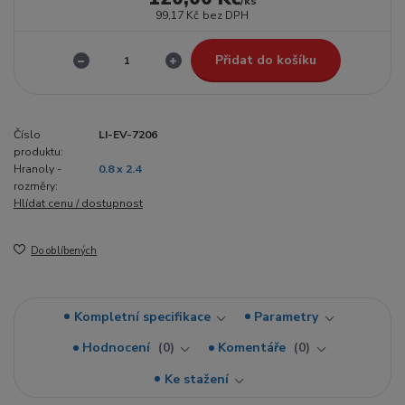
/
ks
99,17 Kč
bez DPH
Přidat do košíku
Číslo
LI-EV-7206
produktu:
Hranoly -
0.8 x 2.4
rozměry:
Hlídat cenu / dostupnost
Do oblíbených
Kompletní specifikace
Parametry
Hodnocení
0
Komentáře
0
Ke stažení