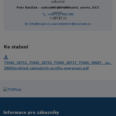
Petr Balíček - odborné poradenství, servis, DCC
+420 721 050 382
7:00 - 17:30
info@espb.cz, pan.milimetr@seznam.cz
Ke stažení
73940_28732_73940_28730_73940_28717_73940_28687__ps_
28603prehled-zakladnich-profilu-evergreen.pdf
Informace pro zákazníky