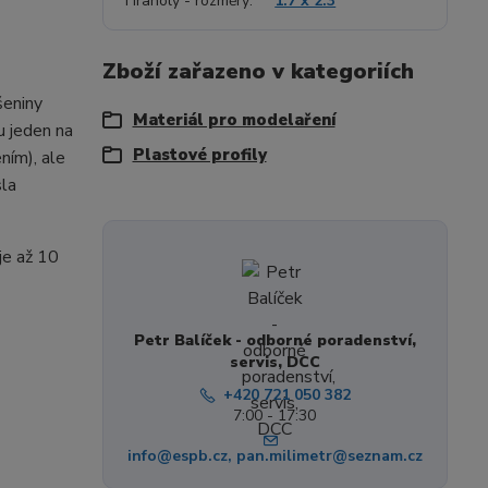
Hranoly - rozměry
1.7 x 2.3
Zboží zařazeno v kategoriích
šeniny
Materiál pro modelaření
u jeden na
Plastové profily
ním), ale
sla
je až 10
Petr Balíček - odborné poradenství,
servis, DCC
+420 721 050 382
7:00 - 17:30
info@espb.cz, pan.milimetr@seznam.cz