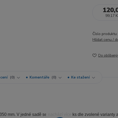
120,
99,17 K
Číslo produktu:
Hlídat cenu / 
Do oblíbený
cení
0
Komentáře
0
Ke stažení
350 mm. V jedné sadě se nachází více ks dle zvolené varianty 