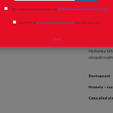
Ohodnotit pr
Přeji si odebírat novinky e-mailem dle
podmínek zpracování osobních údajů
.
Evergreen
Souhlasím se
zpracováním osobních údajů
pro účely registrace.
- 8 %
Profily hrano
jedné sadě se
Zavřít
Doplňková řad
Myšlenka této
celopalcovými
Dostupnost
Hranoly - ro
Cena před sl