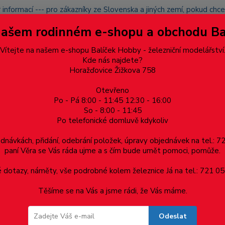
 informací --- pro zákazníky ze Slovenska a jiných zemí, pokud ch
du zásilku nevyzvednete, bude po domluvě zaslána znovu s opětov
Našem rodinném e-shopu a obchodu B
přidán na blacklist a rušeny následující objednávky.
latba
Vítejte na našem e-shopu Balíček Hobby - železniční modelářství
Více
Kde nás najdete?
Horažďovice Žižkova 758
Otevřeno
Hledat
Po - Pá 8:00 - 11:45 12:30 - 16:00
So - 8:00 - 11:45
Po telefonické domluvě kdykoliv
Dárkové poukazy, upomínkové předměty
Materiá
ednávkách, přidání, odebrání položek, úpravy objednávek na tel.: 
paní Věra se Vás ráda ujme a s čím bude umět pomoci, pomůže.
- 10ks -
dotazy, náměty, vše podrobné kolem železnice Já na tel.: 721 05
Těšíme se na Vás a jsme rádi, že Vás máme.
s -
Odeslat