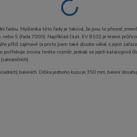
í řadou. Myšlenka této řady je taková, že jsou to přesné zmen
 nebo S (řada 7000). Například č.kat. EV 8102 je hranol průřez
ře příliš zajímavé (a proto jsem také dlouho váhal s jejich zařaze
o potřebuje zrovna tenhle rozměr, jednak se jejich katalogová čí
zahraničních).
ladních) baleních. Délka jednoho kusu je 350 mm, balení obsahu