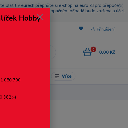
cete platit v eurech přepněte si e-shop na euro 💶 pro přepočet
nou platbou za poštovné, v opačném případě bude zrušena a účet
alíček Hobby
.
Přihlášení
0
0,00 Kč
CZK
Více
l pro modelaření
721 050 700
0 382 :-)