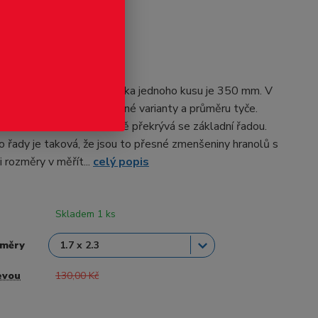
odukt
 - hranoly
ly od firmy Evergreen. Délka jednoho kusu je 350 mm. V
 nachází více ks dle zvolené varianty a průměru tyče.
a se rozměrově částečně překrývá se základní řadou.
 řady je taková, že jsou to přesné zmenšeniny hranolů s
 rozměry v měřít...
celý popis
Skladem 1 ks
změry
evou
130,00 Kč