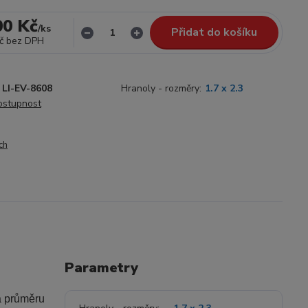
00 Kč
/
ks
Přidat do košíku
č
bez DPH
LI-EV-8608
Hranoly - rozměry:
1.7 x 2.3
dostupnost
ch
Parametry
a průměru