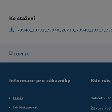
Ke stažení
73940_28732_73940_28730_73940_28717_73940
Informace pro zákazníky
Kde nás
O nás
Balíček - H
Jak Nakupovat
Žižkova 758