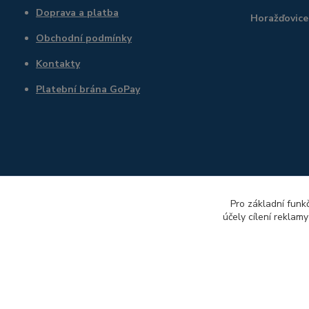
Doprava a platba
Horažďovice
Obchodní podmínky
Kontakty
Platební brána GoPay
Pro základní funk
účely cílení reklam