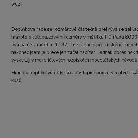
tyče.
Doplňková řada se rozměrově částečně překrývá se základn
hranolů s celopalcovými rozměry v měřítku H0 (řada 8000),
dva palce v měřítku 1 : 87. To sice není pro českého modelá
nakonec jsem je přece jen začal nabízet. Jednak občas někd
vyskytují v materiálových rozpiskách modelářských návodů (
Hranoly doplňkové řady jsou dostupné pouze v malých (zák
kusů.