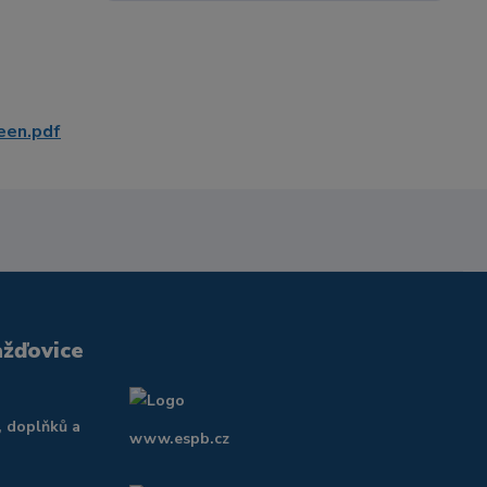
een.pdf
ažďovice
, doplňků a
www.espb.cz