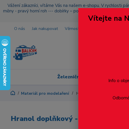
Vážení zákazníci, vítáme Vás na našem e-shopu. V rychlosti pár
měny - pravý horní roh --- dobírky – pokud si z nějakého důvo
Vítejte na 
O nás
Jak nakupovat
Věrnostní program
Doprava a p
Železniční modelářství
Info o obj
Materiál pro modelaření
Hranol doplňkový - 1.7 x 2.3 
Odborné 
Hranol doplňkový - 1.7 x 2.3 - 10k