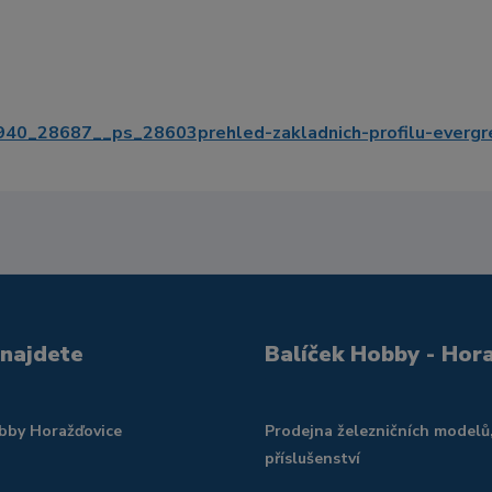
_28687__ps_28603prehled-zakladnich-profilu-evergr
 najdete
Balíček Hobby - Hor
obby Horažďovice
Prodejna železničních modelů
příslušenství