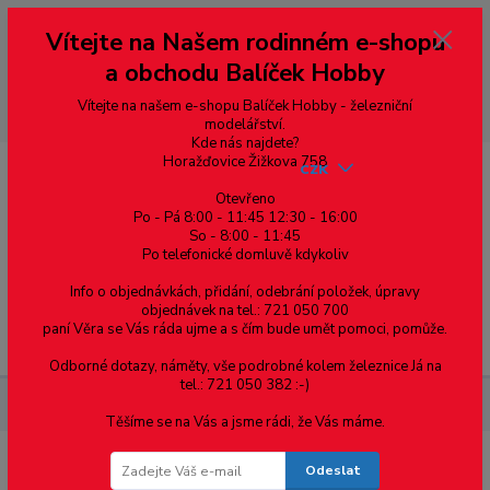
Vážení zákazníci, vítáme Vás na našem e-shopu. V rychlosti pár informací
Vítejte na Našem rodinném e-shopu
--- pro zákazníky ze Slovenska a jiných zemí, pokud chcete platit v eurech
přepněte si e-shop na euro 💶 pro přepočet měny - pravý horní roh ---
a obchodu Balíček Hobby
dobírky – pokud si z nějakého důvodu zásilku nevyzvednete, bude po
domluvě zaslána znovu s opětovnou platbou za poštovné, v opačném
případě bude zrušena a účet přidán na blacklist a rušeny následující
Vítejte na našem e-shopu Balíček Hobby - železniční
objednávky.
modelářství.
Kde nás najdete?
Horažďovice Žižkova 758
CZK
Otevřeno
Po - Pá 8:00 - 11:45 12:30 - 16:00
So - 8:00 - 11:45
0
0,00 Kč
Po telefonické domluvě kdykoliv
Info o objednávkách, přidání, odebrání položek, úpravy
objednávek na tel.: 721 050 700
paní Věra se Vás ráda ujme a s čím bude umět pomoci, pomůže.
Menu
Odborné dotazy, náměty, vše podrobné kolem železnice Já na
tel.: 721 050 382 :-)
Materiál pro modelaření
Hranoly - 2.0x7.0 mm - 1 ks
Těšíme se na Vás a jsme rádi, že Vás máme.
Odeslat
Hranoly - 2.0x7.0 mm - 1 ks