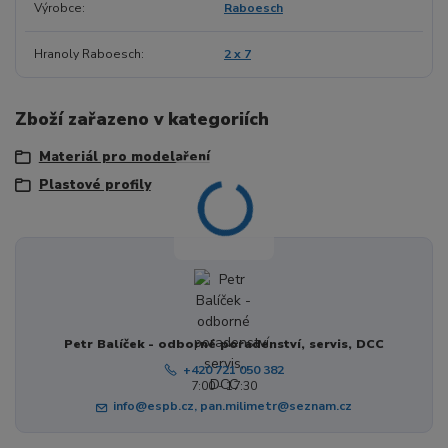
Výrobce
Raboesch
Hranoly Raboesch
2 x 7
Zboží zařazeno v kategoriích
Materiál pro modelaření
Plastové profily
Petr Balíček - odborné poradenství, servis, DCC
+420 721 050 382
7:00 - 17:30
info@espb.cz, pan.milimetr@seznam.cz