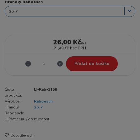
Hranoly Raboesch
26,00 Kč
/
ks
21,49 Kč
bez DPH
Přidat do košíku
Číslo
LI-Rab-1158
produktu:
Výrobce:
Raboesch
Hranoly
2 x 7
Raboesch:
Hlídat cenu / dostupnost
Do oblíbených