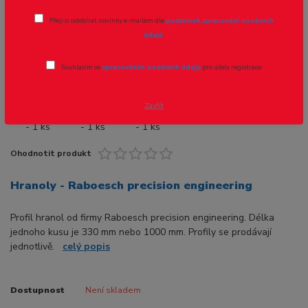
Přeji si odebírat novinky e-mailem dle
podmínek zpracování osobních
Novinka
údajů
.
Souhlasím se
zpracováním osobních údajů
pro účely registrace.
Zavřít
Ohodnotit produkt
Hranoly - Raboesch precision engineering
Profil hranol od firmy Raboesch precision engineering. Délka
jednoho kusu je 330 mm nebo 1000 mm. Profily se prodávají
jednotlivě.
celý popis
Dostupnost
Není skladem