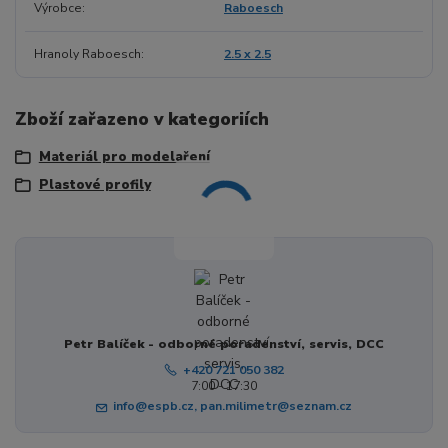
Výrobce
Raboesch
Hranoly Raboesch
2.5 x 2.5
Zboží zařazeno v kategoriích
Materiál pro modelaření
Plastové profily
Petr Balíček - odborné poradenství, servis, DCC
+420 721 050 382
7:00 - 17:30
info@espb.cz, pan.milimetr@seznam.cz