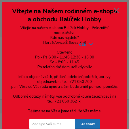
Vážení zákazníci, vítáme Vás na našem e-shopu. V rychlosti pár informací
Vítejte na Našem rodinném e-shopu
--- pro zákazníky ze Slovenska a jiných zemí, pokud chcete platit v eurech
přepněte si e-shop na euro 💶 pro přepočet měny - pravý horní roh ---
a obchodu Balíček Hobby
dobírky – pokud si z nějakého důvodu zásilku nevyzvednete, bude po
domluvě zaslána znovu s opětovnou platbou za poštovné, v opačném
případě bude zrušena a účet přidán na blacklist a rušeny následující
Vítejte na našem e-shopu Balíček Hobby - železniční
objednávky.
modelářství.
Kde nás najdete?
Horažďovice Žižkova 758
CZK
Otevřeno
Po - Pá 8:00 - 11:45 12:30 - 16:00
So - 8:00 - 11:45
0
0,00 Kč
Po telefonické domluvě kdykoliv
Info o objednávkách, přidání, odebrání položek, úpravy
objednávek na tel.: 721 050 700
paní Věra se Vás ráda ujme a s čím bude umět pomoci, pomůže.
Menu
Odborné dotazy, náměty, vše podrobné kolem železnice Já na
tel.: 721 050 382 :-)
Materiál pro modelaření
Hranoly - 2.5x2.5 mm - 1 ks
Těšíme se na Vás a jsme rádi, že Vás máme.
Odeslat
Hranoly - 2.5x2.5 mm - 1 ks