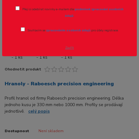
Přeji si odebírat novinky e-mailem dle
podmínek zpracování osobních
Novinka
údajů
.
Souhlasím se
zpracováním osobních údajů
pro účely registrace.
Zavřít
Ohodnotit produkt
Hranoly - Raboesch precision engineering
Profil hranol od firmy Raboesch precision engineering. Délka
jednoho kusu je 330 mm nebo 1000 mm. Profily se prodávají
jednotlivě.
celý popis
Dostupnost
Není skladem