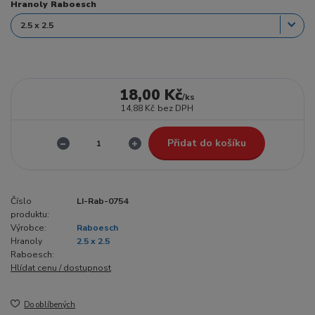
Hranoly Raboesch
18,00 Kč
/
ks
14,88 Kč
bez DPH
Přidat do košíku
Číslo
LI-Rab-0754
produktu:
Výrobce:
Raboesch
Hranoly
2.5 x 2.5
Raboesch:
Hlídat cenu / dostupnost
Do oblíbených