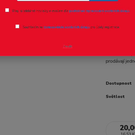
Ohodnotit pr
Přeji si odebírat novinky e-mailem dle
podmínek zpracování osobních údajů
.
Lišty lem
Souhlasím se
zpracováním osobních údajů
pro účely registrace.
Lišty lemovac
dají použít s 
Zavřít
kombinaci s p
prodávají jedn
Dostupnost
Světlost
20,0
16,53 K