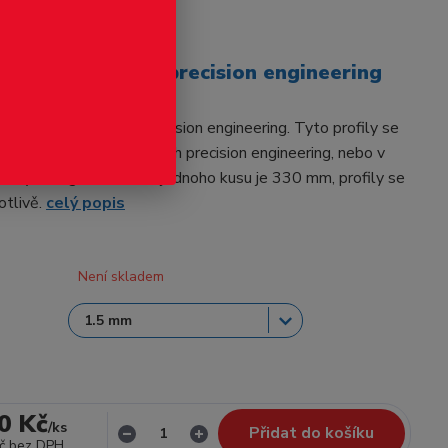
odukt
ovací - Raboesch precision engineering
í od firmy Raboesch precision engineering. Tyto profily se
dalšími profily od Raboesch precision engineering, nebo v
rofily Evergreen. Délka jednoho kusu je 330 mm, profily se
otlivě.
celý popis
Není skladem
0 Kč
/
ks
Přidat do košíku
č
bez DPH