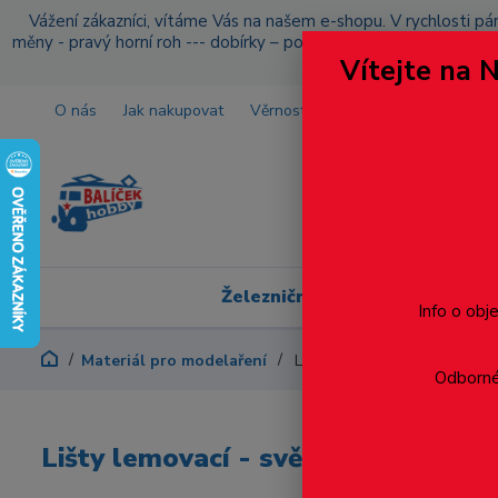
Vážení zákazníci, vítáme Vás na našem e-shopu. V rychlosti pár
měny - pravý horní roh --- dobírky – pokud si z nějakého důvo
Vítejte na 
O nás
Jak nakupovat
Věrnostní program
Doprava a p
Železniční modelářství
Info o obj
Materiál pro modelaření
Lišty lemovací - světlost 1.5
Odborné 
Lišty lemovací - světlost 1.5mm, 1