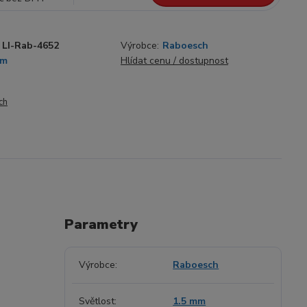
LI-Rab-4652
Výrobce:
Raboesch
mm
Hlídat cenu / dostupnost
ch
Parametry
Výrobce
Raboesch
Světlost
1.5 mm