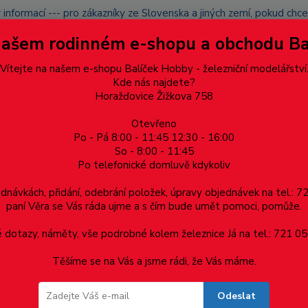
 informací --- pro zákazníky ze Slovenska a jiných zemí, pokud ch
du zásilku nevyzvednete, bude po domluvě zaslána znovu s opětov
Našem rodinném e-shopu a obchodu B
přidán na blacklist a rušeny následující objednávky.
latba
Vítejte na našem e-shopu Balíček Hobby - železniční modelářství
Více
Kde nás najdete?
Horažďovice Žižkova 758
Otevřeno
Hledat
Po - Pá 8:00 - 11:45 12:30 - 16:00
So - 8:00 - 11:45
Po telefonické domluvě kdykoliv
Dárkové poukazy, upomínkové předměty
Materiá
ednávkách, přidání, odebrání položek, úpravy objednávek na tel.: 
paní Věra se Vás ráda ujme a s čím bude umět pomoci, pomůže.
mm, 1ks
dotazy, náměty, vše podrobné kolem železnice Já na tel.: 721 05
Těšíme se na Vás a jsme rádi, že Vás máme.
ks
Odeslat