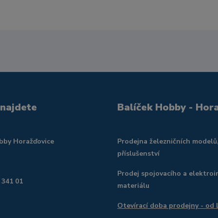
 najdete
Balíček Hobby - Hor
obby Horažďovice
Prodejna železničních modelů
příslušenství
Prodej spojovacího a elektroi
 341 01
materiálu
Otevírací doba prodejny - od