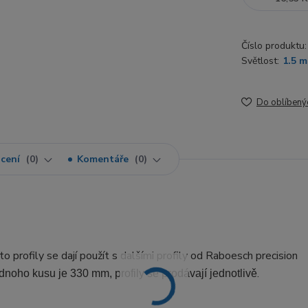
Číslo produktu:
Světlost:
1.5 
Do oblíbený
cení
0
Komentáře
0
o profily se dají použít s dalšími profily od Raboesch precision
.
dnoho kusu je 330 mm, profily se prodávají jednotlivě