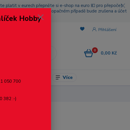
cete platit v eurech přepněte si e-shop na euro 💶 pro přepočet
nou platbou za poštovné, v opačném případě bude zrušena a účet
alíček Hobby
.
Přihlášení
0
0,00 Kč
CZK
Více
l pro modelaření
721 050 700
0 382 :-)