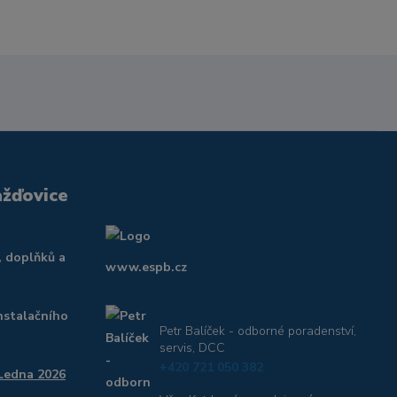
ažďovice
, doplňků a
www.espb.cz
nstalačního
Petr Balíček - odborné poradenství,
servis, DCC
+420 721 050 382
 Ledna 2026