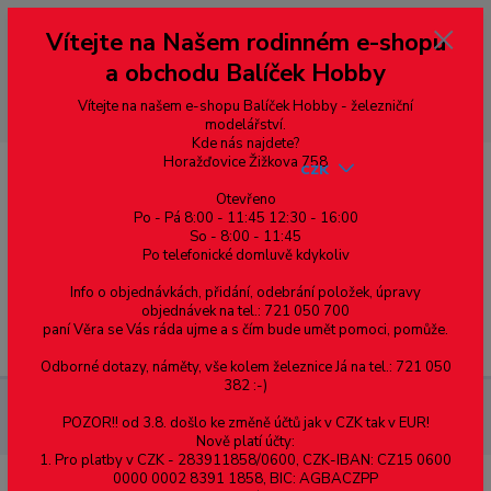
Vážení zákazníci, vítáme Vás na našem e-shopu. V rychlosti pár informací
Vítejte na Našem rodinném e-shopu
--- pro zákazníky ze Slovenska a jiných zemí, pokud chcete platit v eurech
přepněte si e-shop na euro 💶 pro přepočet měny - pravý horní roh ---
a obchodu Balíček Hobby
dobírky – pokud si z nějakého důvodu zásilku nevyzvednete, bude po
domluvě zaslána znovu s opětovnou platbou za poštovné, v opačném
případě bude zrušena a účet přidán na blacklist a rušeny následující
Vítejte na našem e-shopu Balíček Hobby - železniční
objednávky.
modelářství.
Kde nás najdete?
Horažďovice Žižkova 758
CZK
Otevřeno
Po - Pá 8:00 - 11:45 12:30 - 16:00
So - 8:00 - 11:45
0
0,00 Kč
Po telefonické domluvě kdykoliv
Info o objednávkách, přidání, odebrání položek, úpravy
objednávek na tel.: 721 050 700
paní Věra se Vás ráda ujme a s čím bude umět pomoci, pomůže.
Menu
Odborné dotazy, náměty, vše kolem železnice Já na tel.: 721 050
382 :-)
Materiál pro modelaření
Lišty spojovací ploché - světlost
POZOR!! od 3.8. došlo ke změně účtů jak v CZK tak v EUR!
1mm, 1ks
Nově platí účty:
1. Pro platby v CZK - 283911858/0600, CZK-IBAN: CZ15 0600
0000 0002 8391 1858, BIC: AGBACZPP