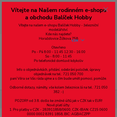
Vážení zákazníci, vítáme Vás na našem e-shopu. V rychlosti pár informací
Vítejte na Našem rodinném e-shopu
--- pro zákazníky ze Slovenska a jiných zemí, pokud chcete platit v eurech
přepněte si e-shop na euro 💶 pro přepočet měny - pravý horní roh ---
a obchodu Balíček Hobby
dobírky – pokud si z nějakého důvodu zásilku nevyzvednete, bude po
domluvě zaslána znovu s opětovnou platbou za poštovné, v opačném
případě bude zrušena a účet přidán na blacklist a rušeny následující
Vítejte na našem e-shopu Balíček Hobby - železniční
objednávky.
modelářství.
Kde nás najdete?
Horažďovice Žižkova 758
CZK
Otevřeno
Po - Pá 8:00 - 11:45 12:30 - 16:00
So - 8:00 - 11:45
0
0,00 Kč
Po telefonické domluvě kdykoliv
Info o objednávkách, přidání, odebrání položek, úpravy
objednávek na tel.: 721 050 700
paní Věra se Vás ráda ujme a s čím bude umět pomoci, pomůže.
Menu
Odborné dotazy, náměty, vše kolem železnice Já na tel.: 721 050
382 :-)
Materiál pro modelaření
Lišty spojovací rohové - světlost
POZOR!! od 3.8. došlo ke změně účtů jak v CZK tak v EUR!
1mm, 1ks
Nově platí účty:
1. Pro platby v CZK - 283911858/0600, CZK-IBAN: CZ15 0600
0000 0002 8391 1858, BIC: AGBACZPP