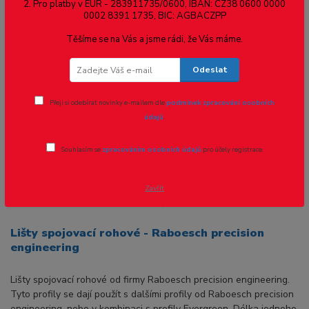
Lišty spojovací rohové - světlost 1mm,
2. Pro platby v EUR - 283911735/0600, IBAN: CZ38 0600 0000
0002 8391 1735, BIC: AGBACZPP
1ks
Těšíme se na Vás a jsme rádi, že Vás máme.
Novinka
Odeslat
Přeji si odebírat novinky e-mailem dle
podmínek zpracování osobních
údajů
.
Souhlasím se
zpracováním osobních údajů
pro účely registrace.
Zavřít
Ohodnotit produkt
Lišty spojovací rohové - Raboesch precision
engineering
Lišty spojovací rohové od firmy Raboesch precision engineering.
Tyto profily se dají použít s dalšími profily od Raboesch precision
engineering, nebo v kombinaci s profily Evergreen. Délka jednoho