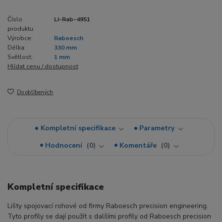
Číslo
LI-Rab-4951
produktu:
Výrobce:
Raboesch
Délka:
330 mm
Světlost:
1 mm
Hlídat cenu / dostupnost
Do oblíbených
Kompletní specifikace
Parametry
Hodnocení
0
Komentáře
0
Kompletní specifikace
Lišty spojovací rohové od firmy Raboesch precision engineering.
Tyto profily se dají použít s dalšími profily od Raboesch precision