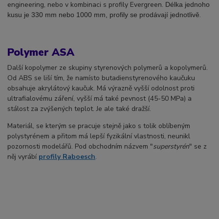
engineering, nebo v kombinaci s profily Evergreen.
Délka jednoho
.
kusu je 330 mm nebo 1000 mm, profily se prodávají jednotlivě
Polymer ASA
Další kopolymer ze skupiny styrenových polymerů a kopolymerů.
Od ABS se liší tím, že namísto butadienstyrenového kaučuku
obsahuje akrylátový kaučuk. Má výrazně vyšší odolnost proti
ultrafialovému záření, vyšší má také pevnost (45-50 MPa) a
stálost za zvýšených teplot. Je ale také dražší.
Materiál, se kterým se pracuje stejně jako s tolik oblíbeným
polystyrénem a přitom má lepší fyzikální vlastnosti, neunikl
pozornosti modelářů. Pod obchodním názvem "
superstyrén
" se z
něj vyrábí
profily Raboesch
.