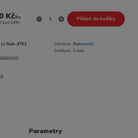
0 Kč
/
ks
Přidat do košíku
č
bez DPH
LI-Rab-4751
Výrobce:
Raboesch
Světlost:
1 mm
dostupnost
ch
Parametry