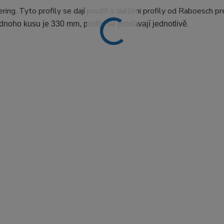
ing. Tyto profily se dají použít s dalšími profily od Raboesch pr
.
dnoho kusu je 330 mm, profily se prodávají jednotlivě