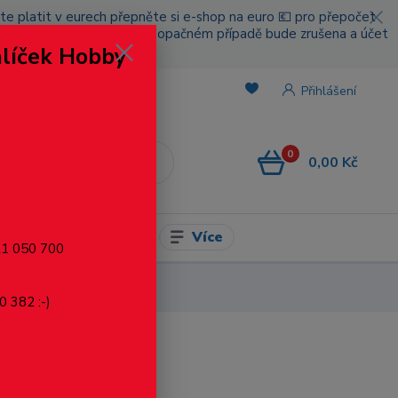
cete platit v eurech přepněte si e-shop na euro 💶 pro přepočet
nou platbou za poštovné, v opačném případě bude zrušena a účet
alíček Hobby
.
Přihlášení
0
0,00 Kč
CZK
Více
l pro modelaření
721 050 700
0 382 :-)