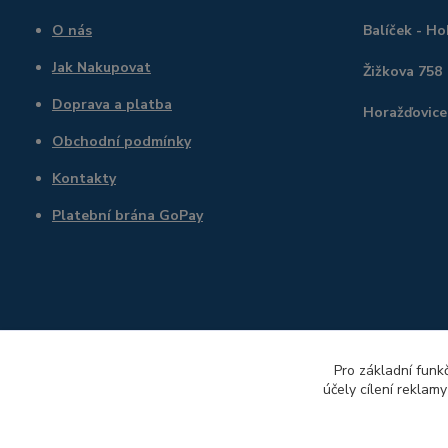
O nás
Balíček - H
Jak Nakupovat
Žižkova 758
Doprava a platba
Horažďovice
Obchodní podmínky
Kontakty
Platební brána GoPay
Pro základní funk
účely cílení reklam