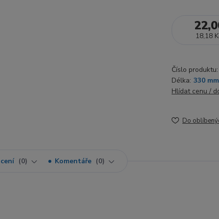
22,0
18,18 K
Číslo produktu:
Délka:
330 mm
Hlídat cenu / 
Do oblíbený
cení
0
Komentáře
0