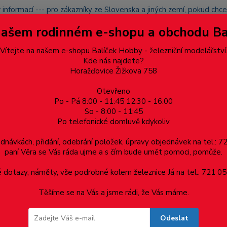
 informací --- pro zákazníky ze Slovenska a jiných zemí, pokud ch
du zásilku nevyzvednete, bude po domluvě zaslána znovu s opětov
Našem rodinném e-shopu a obchodu B
přidán na blacklist a rušeny následující objednávky.
latba
Vítejte na našem e-shopu Balíček Hobby - železniční modelářství
Více
Kde nás najdete?
Horažďovice Žižkova 758
Otevřeno
Hledat
Po - Pá 8:00 - 11:45 12:30 - 16:00
So - 8:00 - 11:45
Po telefonické domluvě kdykoliv
Dárkové poukazy, upomínkové předměty
Materiá
ednávkách, přidání, odebrání položek, úpravy objednávek na tel.: 
paní Věra se Vás ráda ujme a s čím bude umět pomoci, pomůže.
tlost 1mm, 1ks
dotazy, náměty, vše podrobné kolem železnice Já na tel.: 721 05
Těšíme se na Vás a jsme rádi, že Vás máme.
 1mm, 1ks
Odeslat