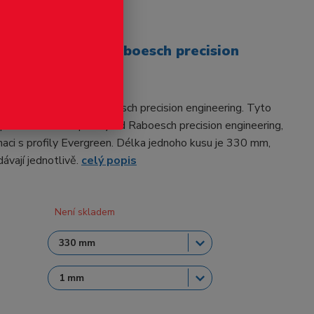
odukt
jovací tvaru T - Raboesch precision
ing
cí tvaru T od firmy Raboesch precision engineering. Tyto
í použít s dalšími profily od Raboesch precision engineering,
aci s profily Evergreen. Délka jednoho kusu je 330 mm,
dávají jednotlivě.
celý popis
Není skladem