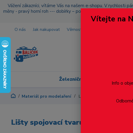
Vážení zákazníci, vítáme Vás na našem e-shopu. V rychlosti pár
měny - pravý horní roh --- dobírky – pokud si z nějakého důvo
Vítejte na 
O nás
Jak nakupovat
Věrnostní program
Doprava a p
Železniční modelářství
Info o obj
Materiál pro modelaření
Lišty spojovací tvaru T - svě
Odborné 
Lišty spojovací tvaru T - světlost