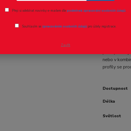
Ohodnotit pr
Přeji si odebírat novinky e-mailem dle
podmínek zpracování osobních údajů
.
Lišty spo
Souhlasím se
zpracováním osobních údajů
pro účely registrace.
engineer
Lišty spojova
Zavřít
profily se daj
nebo v kombin
profily se pro
Dostupnost
Délka
Světlost