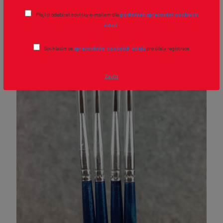
Přeji si odebírat novinky e-mailem dle
podmínek zpracování osobních
Novinka
Akce
údajů
.
Souhlasím se
zpracováním osobních údajů
pro účely registrace.
- 57 %
Zavřít