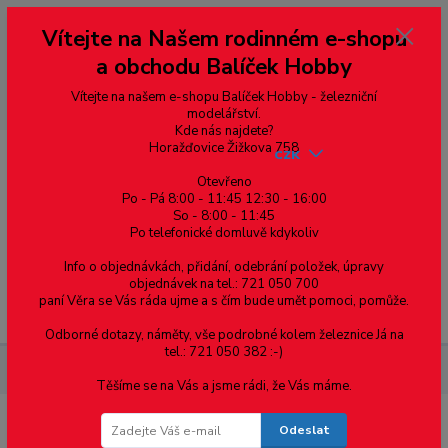
Vážení zákazníci, vítáme Vás na našem e-shopu. V rychlosti pár informací
Vítejte na Našem rodinném e-shopu
--- pro zákazníky ze Slovenska a jiných zemí, pokud chcete platit v eurech
přepněte si e-shop na euro 💶 pro přepočet měny - pravý horní roh ---
a obchodu Balíček Hobby
dobírky – pokud si z nějakého důvodu zásilku nevyzvednete, bude po
domluvě zaslána znovu s opětovnou platbou za poštovné, v opačném
případě bude zrušena a účet přidán na blacklist a rušeny následující
Vítejte na našem e-shopu Balíček Hobby - železniční
objednávky.
modelářství.
Kde nás najdete?
Horažďovice Žižkova 758
CZK
Otevřeno
Po - Pá 8:00 - 11:45 12:30 - 16:00
So - 8:00 - 11:45
0
0,00 Kč
Po telefonické domluvě kdykoliv
Info o objednávkách, přidání, odebrání položek, úpravy
objednávek na tel.: 721 050 700
paní Věra se Vás ráda ujme a s čím bude umět pomoci, pomůže.
Menu
Odborné dotazy, náměty, vše podrobné kolem železnice Já na
tel.: 721 050 382 :-)
Nářadí, příslušenství
Miniaturní štětec - velikost 0
Těšíme se na Vás a jsme rádi, že Vás máme.
Odeslat
Miniaturní štětec - velikost 0