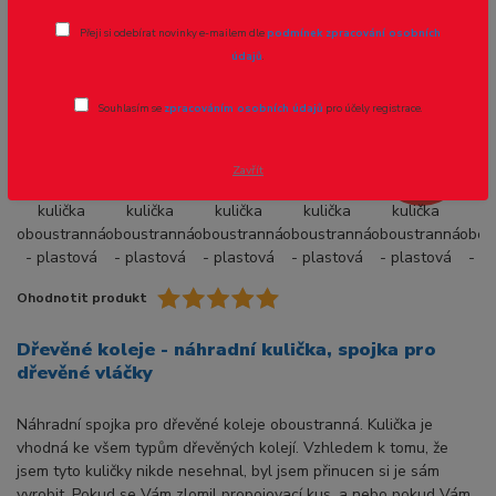
Náhradní kulička oboustranná -
Přeji si odebírat novinky e-mailem dle
podmínek zpracování osobních
plastová
údajů
.
Souhlasím se
zpracováním osobních údajů
pro účely registrace.
- 40 %
Zavřít
Ohodnotit produkt
Dřevěné koleje - náhradní kulička, spojka pro
dřevěné vláčky
Náhradní spojka pro dřevěné koleje oboustranná. Kulička je
vhodná ke všem typům dřevěných kolejí. Vzhledem k tomu, že
jsem tyto kuličky nikde nesehnal, byl jsem přinucen si je sám
vyrobit. Pokud se Vám zlomil propojovací kus, a nebo pokud Vám