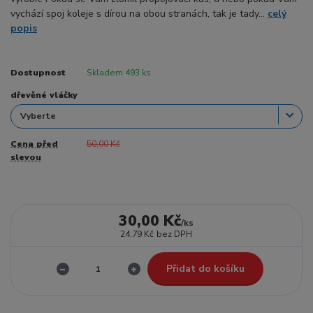
vychází spoj koleje s dírou na obou stranách, tak je tady...
celý
popis
Dostupnost
Skladem 493 ks
dřevěné vláčky
Cena před
50,00 Kč
slevou
30,00 Kč
/
ks
24,79 Kč
bez DPH
Přidat do košíku