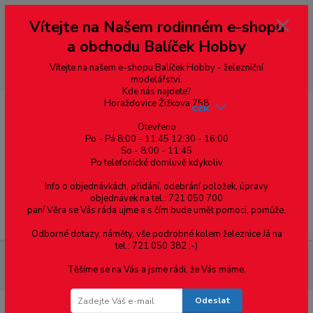
Vážení zákazníci, vítáme Vás na našem e-shopu. V rychlosti pár informací
Vítejte na Našem rodinném e-shopu
--- pro zákazníky ze Slovenska a jiných zemí, pokud chcete platit v eurech
přepněte si e-shop na euro 💶 pro přepočet měny - pravý horní roh ---
a obchodu Balíček Hobby
dobírky – pokud si z nějakého důvodu zásilku nevyzvednete, bude po
domluvě zaslána znovu s opětovnou platbou za poštovné, v opačném
případě bude zrušena a účet přidán na blacklist a rušeny následující
Vítejte na našem e-shopu Balíček Hobby - železniční
objednávky.
modelářství.
Kde nás najdete?
Horažďovice Žižkova 758
CZK
Otevřeno
Po - Pá 8:00 - 11:45 12:30 - 16:00
So - 8:00 - 11:45
0
0,00 Kč
Po telefonické domluvě kdykoliv
Info o objednávkách, přidání, odebrání položek, úpravy
objednávek na tel.: 721 050 700
paní Věra se Vás ráda ujme a s čím bude umět pomoci, pomůže.
Menu
Odborné dotazy, náměty, vše podrobné kolem železnice Já na
tel.: 721 050 382 :-)
Dřevěné koleje - náhradní díly
Náhradní kulička oboustranná -
Těšíme se na Vás a jsme rádi, že Vás máme.
plastová
Odeslat