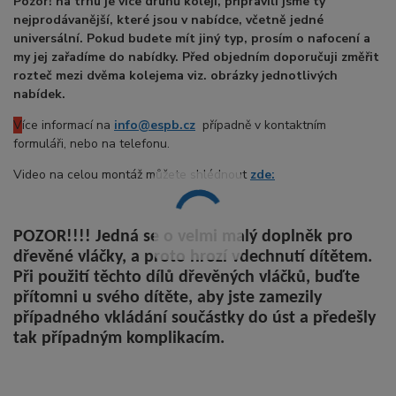
Pozor! na trhu je více druhů kolejí, připravili jsme ty
nejprodávanější, které jsou v nabídce, včetně jedné
universální. Pokud budete mít jiný typ, prosím o nafocení a
my jej zařadíme do nabídky. Před objedním doporučuji změřit
rozteč mezi dvěma kolejema viz. obrázky jednotlivých
nabídek.
V
íce informací na
info@espb.cz
případně v kontaktním
formuláři, nebo na telefonu.
Video na celou montáž můžete shlédnout
zde:
POZOR!!!! Jedná se o velmi malý doplněk pro
dřevěné vláčky, a proto hrozí vdechnutí dítětem.
Při použití těchto dílů dřevěných vláčků, buďte
přítomni u svého dítěte, aby jste zamezily
případného vkládání součástky do úst a předešly
tak případným komplikacím.