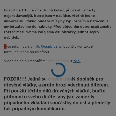
Pozor! na trhu je více druhů kolejí, připravili jsme ty
nejprodávanější, které jsou v nabídce, včetně jedné
universální. Pokud budete mít jiný typ, prosím o nafocení a
my jej zařadíme do nabídky. Před objedním doporučuji změřit
rozteč mezi dvěma kolejema viz. obrázky jednotlivých
nabídek.
V
íce informací na
info@espb.cz
případně v kontaktním
formuláři, nebo na telefonu.
Video na celou montáž můžete shlédnout
zde:
POZOR!!!! Jedná se o velmi malý doplněk pro
dřevěné vláčky, a proto hrozí vdechnutí dítětem.
Při použití těchto dílů dřevěných vláčků, buďte
přítomni u svého dítěte, aby jste zamezily
případného vkládání součástky do úst a předešly
tak případným komplikacím.