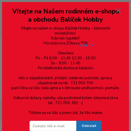
Vážení zákazníci, vítáme Vás na našem e-shopu. V rychlosti pár informací
Vítejte na Našem rodinném e-shopu
--- pro zákazníky ze Slovenska a jiných zemí, pokud chcete platit v eurech
přepněte si e-shop na euro 💶 pro přepočet měny - pravý horní roh ---
a obchodu Balíček Hobby
dobírky – pokud si z nějakého důvodu zásilku nevyzvednete, bude po
domluvě zaslána znovu s opětovnou platbou za poštovné, v opačném
případě bude zrušena a účet přidán na blacklist a rušeny následující
Vítejte na našem e-shopu Balíček Hobby - železniční
objednávky.
modelářství.
Kde nás najdete?
Horažďovice Žižkova 758
CZK
Otevřeno
Po - Pá 8:00 - 11:45 12:30 - 16:00
So - 8:00 - 11:45
0
0,00 Kč
Po telefonické domluvě kdykoliv
Info o objednávkách, přidání, odebrání položek, úpravy
objednávek na tel.: 721 050 700
paní Věra se Vás ráda ujme a s čím bude umět pomoci, pomůže.
Menu
Odborné dotazy, náměty, vše podrobné kolem železnice Já na
tel.: 721 050 382 :-)
Dřevěné koleje - náhradní díly
Náhradní oboustranná spojka-
Těšíme se na Vás a jsme rádi, že Vás máme.
pro IKEA rozteč 33mm
Odeslat