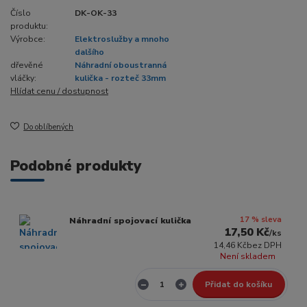
Číslo
DK-OK-33
produktu:
Výrobce:
Elektroslužby a mnoho
dalšího
dřevěné
Náhradní oboustranná
vláčky:
kulička - rozteč 33mm
Hlídat cenu / dostupnost
Do oblíbených
Podobné produkty
17 % sleva
Náhradní spojovací kulička
17,50 Kč
/
ks
14,46 Kč
bez DPH
Není skladem
Přidat do košíku