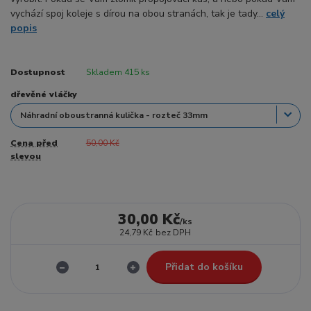
vychází spoj koleje s dírou na obou stranách, tak je tady...
celý
popis
Dostupnost
Skladem 415 ks
dřevěné vláčky
Cena před
50,00 Kč
slevou
30,00 Kč
/
ks
24,79 Kč
bez DPH
Přidat do košíku