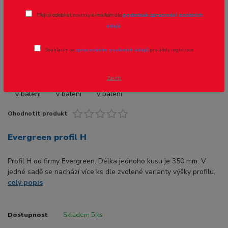
Přeji si odebírat novinky e-mailem dle
podmínek zpracování osobních
Novinka
údajů
.
Souhlasím se
zpracováním osobních údajů
pro účely registrace.
- 8 %
Zavřít
Ohodnotit produkt
Evergreen profil H
Profil H od firmy Evergreen. Délka jednoho kusu je 350 mm. V
jedné sadě se nachází více ks dle zvolené varianty výšky profilu.
celý popis
Dostupnost
Skladem 5 ks