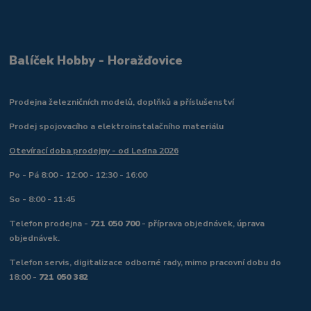
Balíček Hobby - Horažďovice
Prodejna železničních modelů, doplňků a příslušenství
Prodej spojovacího a elektroinstalačního materiálu
Otevírací doba prodejny - od Ledna 2026
Po - Pá 8:00 - 12:00 - 12:30 - 16:00
So - 8:00 - 11:45
Telefon prodejna -
721 050 700
- příprava objednávek, úprava
objednávek.
Telefon servis, digitalizace odborné rady, mimo pracovní dobu do
18:00 -
721 050 382