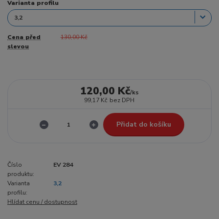
Varianta profilu
Cena před
130,00 Kč
slevou
120,00 Kč
/
ks
99,17 Kč
bez DPH
Přidat do košíku
Číslo
EV 284
produktu:
Varianta
3,2
profilu:
Hlídat cenu / dostupnost