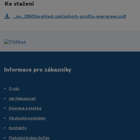
Ke stažení
_ps_28603prehled-zakladnich-profilu-evergreen.pdf
Informace pro zákazníky
O nás
Jak Nakupovat
Doprava a platba
Obchodní podmínky
Kontakty
Platební brána GoPay