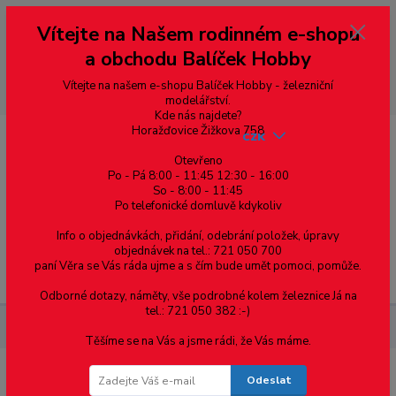
Vážení zákazníci, vítáme Vás na našem e-shopu. V rychlosti pár informací
Vítejte na Našem rodinném e-shopu
--- pro zákazníky ze Slovenska a jiných zemí, pokud chcete platit v eurech
přepněte si e-shop na euro 💶 pro přepočet měny - pravý horní roh ---
a obchodu Balíček Hobby
dobírky – pokud si z nějakého důvodu zásilku nevyzvednete, bude po
domluvě zaslána znovu s opětovnou platbou za poštovné, v opačném
případě bude zrušena a účet přidán na blacklist a rušeny následující
Vítejte na našem e-shopu Balíček Hobby - železniční
objednávky.
modelářství.
Kde nás najdete?
Horažďovice Žižkova 758
CZK
Otevřeno
Po - Pá 8:00 - 11:45 12:30 - 16:00
So - 8:00 - 11:45
0
0,00 Kč
Po telefonické domluvě kdykoliv
Info o objednávkách, přidání, odebrání položek, úpravy
objednávek na tel.: 721 050 700
paní Věra se Vás ráda ujme a s čím bude umět pomoci, pomůže.
Menu
Odborné dotazy, náměty, vše podrobné kolem železnice Já na
tel.: 721 050 382 :-)
Materiál pro modelaření
Profil H v. 3,2 mm 3ks v balení
Těšíme se na Vás a jsme rádi, že Vás máme.
Odeslat
Profil H v. 3,2 mm 3ks v balení