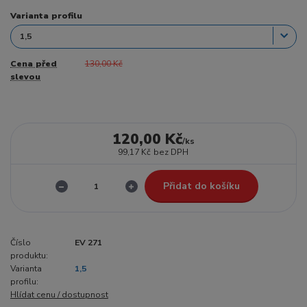
Varianta profilu
Cena před
130,00 Kč
slevou
120,00 Kč
/
ks
99,17 Kč
bez DPH
Přidat do košíku
Číslo
EV 271
produktu:
Varianta
1,5
profilu:
Hlídat cenu / dostupnost