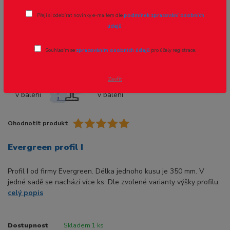
Přeji si odebírat novinky e-mailem dle
podmínek zpracování osobních
Novinka
údajů
.
Souhlasím se
zpracováním osobních údajů
pro účely registrace.
- 8 %
Zavřít
Ohodnotit produkt
Evergreen profil I
Profil I od firmy Evergreen. Délka jednoho kusu je 350 mm. V
jedné sadě se nachází více ks. Dle zvolené varianty výšky profilu.
celý popis
Dostupnost
Skladem 1 ks