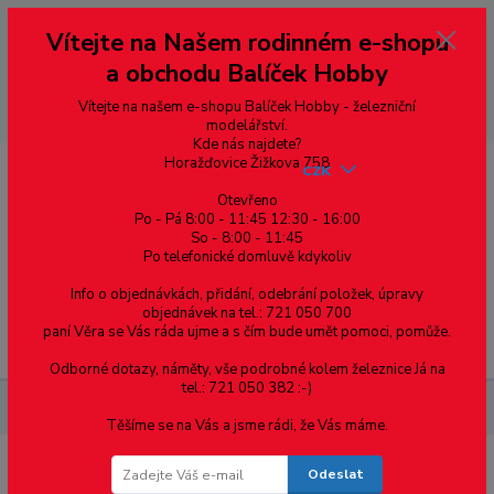
Vážení zákazníci, vítáme Vás na našem e-shopu. V rychlosti pár informací
Vítejte na Našem rodinném e-shopu
--- pro zákazníky ze Slovenska a jiných zemí, pokud chcete platit v eurech
přepněte si e-shop na euro 💶 pro přepočet měny - pravý horní roh ---
a obchodu Balíček Hobby
dobírky – pokud si z nějakého důvodu zásilku nevyzvednete, bude po
domluvě zaslána znovu s opětovnou platbou za poštovné, v opačném
případě bude zrušena a účet přidán na blacklist a rušeny následující
Vítejte na našem e-shopu Balíček Hobby - železniční
objednávky.
modelářství.
Kde nás najdete?
Horažďovice Žižkova 758
CZK
Otevřeno
Po - Pá 8:00 - 11:45 12:30 - 16:00
So - 8:00 - 11:45
0
0,00 Kč
Po telefonické domluvě kdykoliv
Info o objednávkách, přidání, odebrání položek, úpravy
objednávek na tel.: 721 050 700
paní Věra se Vás ráda ujme a s čím bude umět pomoci, pomůže.
Menu
Odborné dotazy, náměty, vše podrobné kolem železnice Já na
tel.: 721 050 382 :-)
Materiál pro modelaření
Profil I v. 1,5 mm 4ks v balení
Těšíme se na Vás a jsme rádi, že Vás máme.
Odeslat
Profil I v. 1,5 mm 4ks v balení