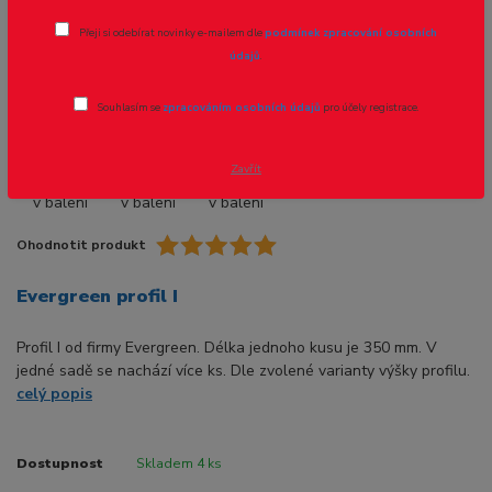
Přeji si odebírat novinky e-mailem dle
podmínek zpracování osobních
Novinka
údajů
.
Souhlasím se
zpracováním osobních údajů
pro účely registrace.
- 8 %
Zavřít
Ohodnotit produkt
Evergreen profil I
Profil I od firmy Evergreen. Délka jednoho kusu je 350 mm. V
jedné sadě se nachází více ks. Dle zvolené varianty výšky profilu.
celý popis
Dostupnost
Skladem 4 ks