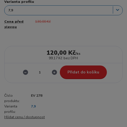
Varianta profilu
Cena před
130,00 Kč
slevou
120,00 Kč
/
ks
99,17 Kč
bez DPH
Přidat do košíku
Číslo
EV 278
produktu:
Varianta
7,9
profilu:
Hlídat cenu / dostupnost