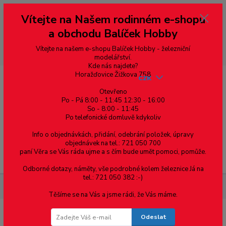
Vážení zákazníci, vítáme Vás na našem e-shopu. V rychlosti pár informací
Vítejte na Našem rodinném e-shopu
--- pro zákazníky ze Slovenska a jiných zemí, pokud chcete platit v eurech
přepněte si e-shop na euro 💶 pro přepočet měny - pravý horní roh ---
a obchodu Balíček Hobby
dobírky – pokud si z nějakého důvodu zásilku nevyzvednete, bude po
domluvě zaslána znovu s opětovnou platbou za poštovné, v opačném
případě bude zrušena a účet přidán na blacklist a rušeny následující
Vítejte na našem e-shopu Balíček Hobby - železniční
objednávky.
modelářství.
Kde nás najdete?
Horažďovice Žižkova 758
CZK
Otevřeno
Po - Pá 8:00 - 11:45 12:30 - 16:00
So - 8:00 - 11:45
0
0,00 Kč
Po telefonické domluvě kdykoliv
Info o objednávkách, přidání, odebrání položek, úpravy
objednávek na tel.: 721 050 700
paní Věra se Vás ráda ujme a s čím bude umět pomoci, pomůže.
Menu
Odborné dotazy, náměty, vše podrobné kolem železnice Já na
tel.: 721 050 382 :-)
Materiál pro modelaření
Profil I v. 7,9 mm 2ks v balení
Těšíme se na Vás a jsme rádi, že Vás máme.
Odeslat
Profil I v. 7,9 mm 2ks v balení