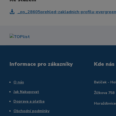
_ps_28605prehled-zakladnich-profilu-evergreen
Informace pro zákazníky
Kde nás
O nás
Balíček - H
Jak Nakupovat
Žižkova 758
Doprava a platba
Horažďovice
Obchodní podmínky