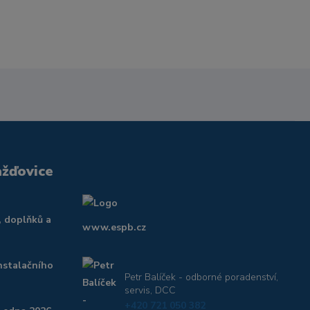
ažďovice
, doplňků a
www.espb.cz
nstalačního
Petr Balíček - odborné poradenství,
servis, DCC
+420 721 050 382