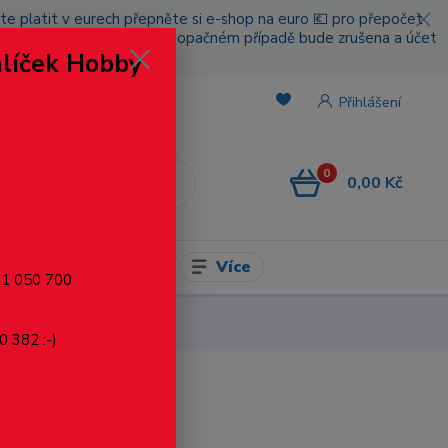
cete platit v eurech přepněte si e-shop na euro 💶 pro přepočet
nou platbou za poštovné, v opačném případě bude zrušena a účet
alíček Hobby
.
Přihlášení
0
0,00 Kč
CZK
Více
l pro modelaření
721 050 700
0 382 :-)