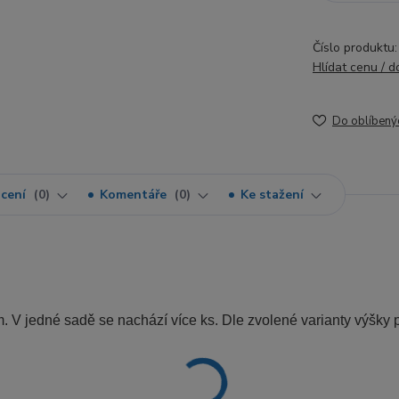
Číslo produktu:
Hlídat cenu / 
Do oblíbený
cení
0
Komentáře
0
Ke stažení
 V jedné sadě se nachází více ks. Dle zvolené varianty výšky pr