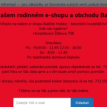
 informací --- pro zákazníky ze Slovenska a jiných zemí, pokud ch
du zásilku nevyzvednete, bude po domluvě zaslána znovu s opětov
Našem rodinném e-shopu a obchodu B
přidán na blacklist a rušeny následující objednávky.
latba
Vítejte na našem e-shopu Balíček Hobby - železniční modelářství
Více
Kde nás najdete?
Horažďovice Žižkova 758
Otevřeno
Hledat
Po - Pá 8:00 - 11:45 12:30 - 16:00
So - 8:00 - 11:45
Po telefonické domluvě kdykoliv
Dárkové poukazy, upomínkové předměty
Materiá
ednávkách, přidání, odebrání položek, úpravy objednávek na tel.: 
paní Věra se Vás ráda ujme a s čím bude umět pomoci, pomůže.
dotazy, náměty, vše podrobné kolem železnice Já na tel.: 721 05
Těšíme se na Vás a jsme rádi, že Vás máme.
Odeslat