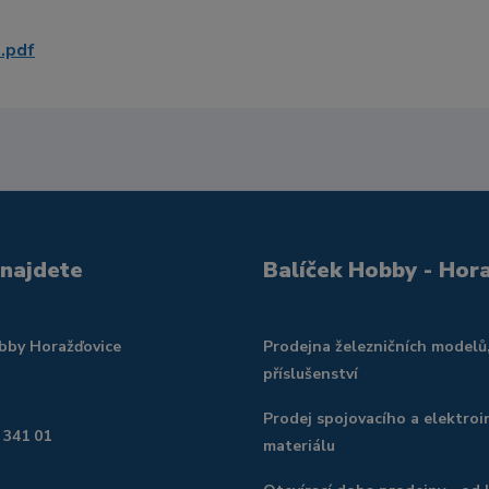
.pdf
 najdete
Balíček Hobby - Hor
obby Horažďovice
Prodejna železničních modelů
příslušenství
Prodej spojovacího a elektroi
 341 01
materiálu