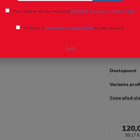
Ohodnotit pr
Přeji si odebírat novinky e-mailem dle
podmínek zpracování osobních údajů
.
Profil L 
Souhlasím se
zpracováním osobních údajů
pro účely registrace.
- 8 %
Profil L od f
sadě se nacház
Zavřít
Dostupnost
Varianta prof
Cena před sl
120,
99,17 K