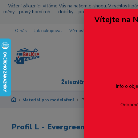
Vážení zákazníci, vítáme Vás na našem e-shopu. V rychlosti pár
měny - pravý horní roh --- dobírky – pokud si z nějakého důvo
Vítejte na 
O nás
Jak nakupovat
Věrnostní program
Doprava a p
Železniční modelářství
Info o obj
Materiál pro modelaření
Profil L - Evergreen
Odborné 
Profil L - Evergreen