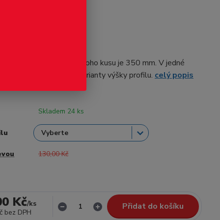
odukt
- Evergreen
irmy Evergreen. Délka jednoho kusu je 350 mm. V jedné
í více ks. Dle zvolené varianty výšky profilu.
celý popis
Skladem 24 ks
ilu
evou
130,00 Kč
00 Kč
/
ks
Přidat do košíku
č
bez DPH