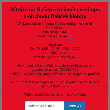
Vážení zákazníci, vítáme Vás na našem e-shopu. V rychlosti pár informací
Vítejte na Našem rodinném e-shopu
--- pro zákazníky ze Slovenska a jiných zemí, pokud chcete platit v eurech
přepněte si e-shop na euro 💶 pro přepočet měny - pravý horní roh ---
a obchodu Balíček Hobby
dobírky – pokud si z nějakého důvodu zásilku nevyzvednete, bude po
domluvě zaslána znovu s opětovnou platbou za poštovné, v opačném
případě bude zrušena a účet přidán na blacklist a rušeny následující
Vítejte na našem e-shopu Balíček Hobby - železniční
objednávky.
modelářství.
Kde nás najdete?
Horažďovice Žižkova 758
CZK
Otevřeno
Po - Pá 8:00 - 11:45 12:30 - 16:00
So - 8:00 - 11:45
0
0,00 Kč
Po telefonické domluvě kdykoliv
Info o objednávkách, přidání, odebrání položek, úpravy
objednávek na tel.: 721 050 700
paní Věra se Vás ráda ujme a s čím bude umět pomoci, pomůže.
Menu
Odborné dotazy, náměty, vše podrobné kolem železnice Já na
tel.: 721 050 382 :-)
Materiál pro modelaření
Profil T - Evergreen
Těšíme se na Vás a jsme rádi, že Vás máme.
Odeslat
Profil T - Evergreen