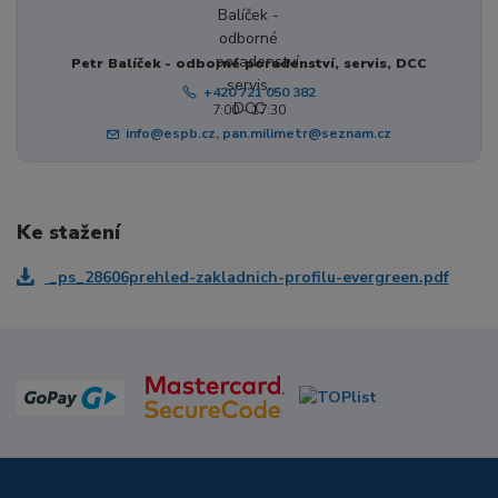
Petr Balíček - odborné poradenství, servis, DCC
+420 721 050 382
7:00 - 17:30
info@espb.cz, pan.milimetr@seznam.cz
Ke stažení
_ps_28606prehled-zakladnich-profilu-evergreen.pdf