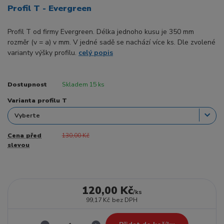
Profil T - Evergreen
Profil T od firmy Evergreen. Délka jednoho kusu je 350 mm
rozměr (v = a) v mm. V jedné sadě se nachází více ks. Dle zvolené
varianty výšky profilu.
celý popis
Dostupnost
Skladem 15 ks
Varianta profilu T
Cena před
130,00 Kč
slevou
120,00 Kč
/
ks
99,17 Kč
bez DPH