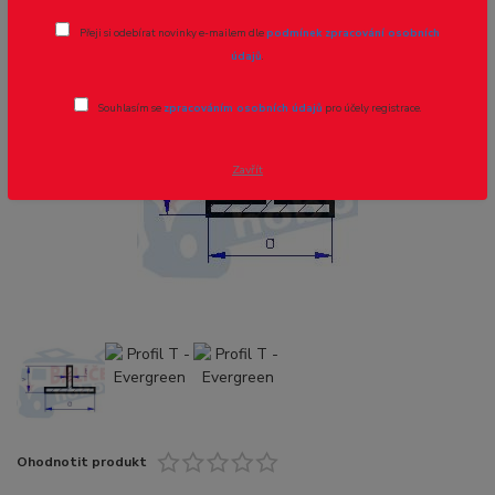
Přeji si odebírat novinky e-mailem dle
podmínek zpracování osobních
Novinka
údajů
.
Souhlasím se
zpracováním osobních údajů
pro účely registrace.
- 8 %
Zavřít
Ohodnotit produkt