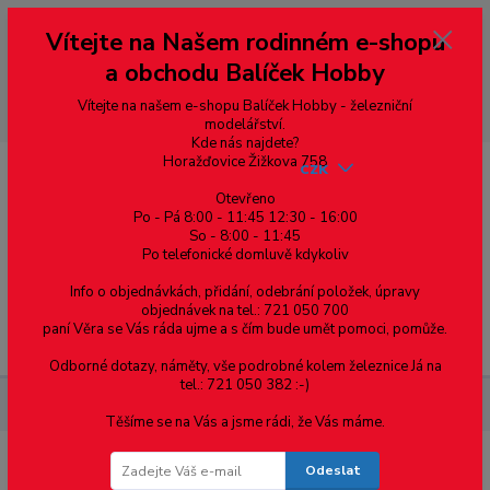
Vážení zákazníci, vítáme Vás na našem e-shopu. V rychlosti pár informací
Vítejte na Našem rodinném e-shopu
--- pro zákazníky ze Slovenska a jiných zemí, pokud chcete platit v eurech
přepněte si e-shop na euro 💶 pro přepočet měny - pravý horní roh ---
a obchodu Balíček Hobby
dobírky – pokud si z nějakého důvodu zásilku nevyzvednete, bude po
domluvě zaslána znovu s opětovnou platbou za poštovné, v opačném
případě bude zrušena a účet přidán na blacklist a rušeny následující
Vítejte na našem e-shopu Balíček Hobby - železniční
objednávky.
modelářství.
Kde nás najdete?
Horažďovice Žižkova 758
CZK
Otevřeno
Po - Pá 8:00 - 11:45 12:30 - 16:00
So - 8:00 - 11:45
0
0,00 Kč
Po telefonické domluvě kdykoliv
Info o objednávkách, přidání, odebrání položek, úpravy
objednávek na tel.: 721 050 700
paní Věra se Vás ráda ujme a s čím bude umět pomoci, pomůže.
Menu
Odborné dotazy, náměty, vše podrobné kolem železnice Já na
tel.: 721 050 382 :-)
Materiál pro modelaření
Profil T v=a 1,85 mm 4ks v balení
Těšíme se na Vás a jsme rádi, že Vás máme.
Odeslat
Profil T v=a 1,85 mm 4ks v balení