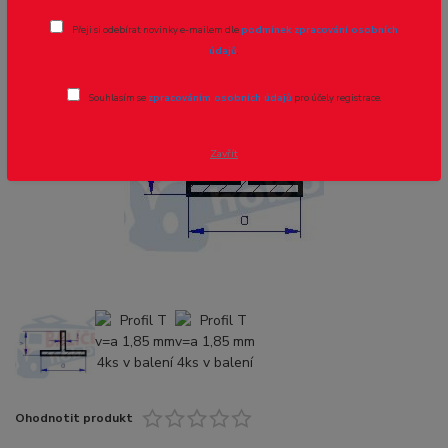
Přeji si odebírat novinky e-mailem dle
podmínek zpracování osobních
Novinka
údajů
.
Souhlasím se
zpracováním osobních údajů
pro účely registrace.
- 8 %
Zavřít
Ohodnotit produkt