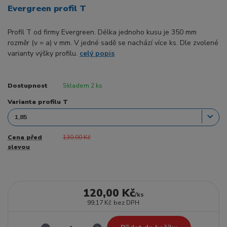
Evergreen profil T
Profil T od firmy Evergreen. Délka jednoho kusu je 350 mm
rozměr (v = a) v mm. V jedné sadě se nachází více ks. Dle zvolené
varianty výšky profilu.
celý popis
Dostupnost
Skladem 2 ks
Varianta profilu T
Cena před
130,00 Kč
slevou
120,00 Kč
/
ks
99,17 Kč
bez DPH