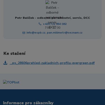
Petr Balíček - odborné poradenství, servis, DCC
+420 721 050 382
7:00 - 17:30
info@espb.cz, pan.milimetr@seznam.cz
Ke stažení
_ps_28606prehled-zakladnich-profilu-evergreen.pdf
Informace pro zákazníky