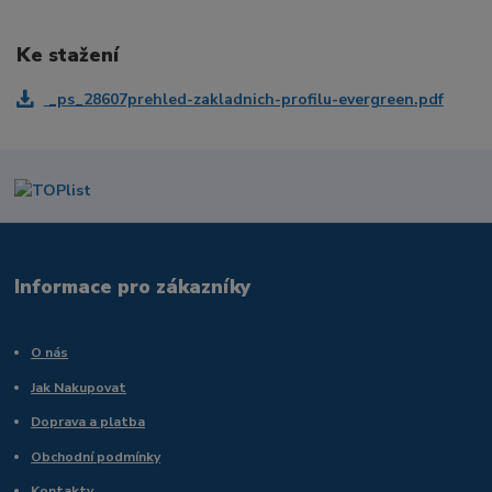
Ke stažení
_ps_28607prehled-zakladnich-profilu-evergreen.pdf
Informace pro zákazníky
O nás
Jak Nakupovat
Doprava a platba
Obchodní podmínky
Kontakty