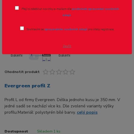
Přeji si odebírat novinky e-mailem dle
podmínek zpracování osobních
Novinka
údajů
.
Souhlasím se
zpracováním osobních údajů
pro účely registrace.
- 8 %
Zavřít
Ohodnotit produkt
Evergreen profil Z
Profil L od firmy Evergreen. Délka jednoho kusu je 350 mm. V
jedné sadě se nachází více ks. Dle zvolené varianty výšky
profilu.Materiál: polystyrén bílé barvy.
celý popis
Dostupnost
Skladem 1 ks