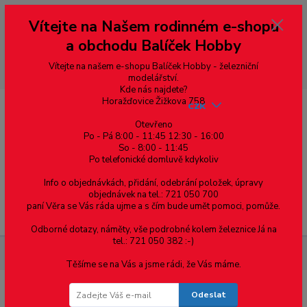
Vážení zákazníci, vítáme Vás na našem e-shopu. V rychlosti pár informací
Vítejte na Našem rodinném e-shopu
--- pro zákazníky ze Slovenska a jiných zemí, pokud chcete platit v eurech
přepněte si e-shop na euro 💶 pro přepočet měny - pravý horní roh ---
a obchodu Balíček Hobby
dobírky – pokud si z nějakého důvodu zásilku nevyzvednete, bude po
domluvě zaslána znovu s opětovnou platbou za poštovné, v opačném
případě bude zrušena a účet přidán na blacklist a rušeny následující
Vítejte na našem e-shopu Balíček Hobby - železniční
objednávky.
modelářství.
Kde nás najdete?
Horažďovice Žižkova 758
CZK
Otevřeno
Po - Pá 8:00 - 11:45 12:30 - 16:00
So - 8:00 - 11:45
0
0,00 Kč
Po telefonické domluvě kdykoliv
Info o objednávkách, přidání, odebrání položek, úpravy
objednávek na tel.: 721 050 700
paní Věra se Vás ráda ujme a s čím bude umět pomoci, pomůže.
Menu
Odborné dotazy, náměty, vše podrobné kolem železnice Já na
tel.: 721 050 382 :-)
Materiál pro modelaření
Profil Z v. 2 mm 4ks v balení
Těšíme se na Vás a jsme rádi, že Vás máme.
Odeslat
Profil Z v. 2 mm 4ks v balení