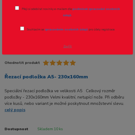
Novinka
Přeji si odebírat novinky e-mailem dle
podmínek zpracování osobních
údajů
.
Souhlasím se
zpracováním osobních údajů
pro účely registrace.
Zavřít
Ohodnotit produkt
Řezací podložka A5- 230x160mm
Speciální řezací podložka ve velikosti A5 Celkový rozměr
podložky - 230x160mm Velmi kvalitní, netupící nože. Při odběru
více kusů, nebo variant je možné poskytnout množstevní slevu.
celý popis
Dostupnost
Skladem 10 ks