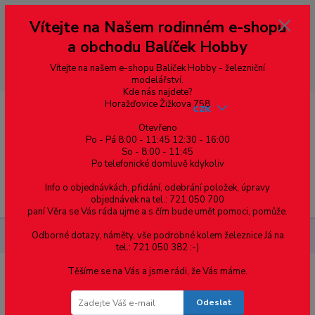
Vážení zákazníci, vítáme Vás na našem e-shopu. V rychlosti pár informací
Vítejte na Našem rodinném e-shopu
--- pro zákazníky ze Slovenska a jiných zemí, pokud chcete platit v eurech
přepněte si e-shop na euro 💶 pro přepočet měny - pravý horní roh ---
a obchodu Balíček Hobby
dobírky – pokud si z nějakého důvodu zásilku nevyzvednete, bude po
domluvě zaslána znovu s opětovnou platbou za poštovné, v opačném
případě bude zrušena a účet přidán na blacklist a rušeny následující
Vítejte na našem e-shopu Balíček Hobby - železniční
objednávky.
modelářství.
Kde nás najdete?
Horažďovice Žižkova 758
CZK
Otevřeno
Po - Pá 8:00 - 11:45 12:30 - 16:00
0
0,00 Kč
So - 8:00 - 11:45
Po telefonické domluvě kdykoliv
Info o objednávkách, přidání, odebrání položek, úpravy
Menu
objednávek na tel.: 721 050 700
paní Věra se Vás ráda ujme a s čím bude umět pomoci, pomůže.
Odborné dotazy, náměty, vše podrobné kolem železnice Já na
Materiál pro modelaření
Řezací podložka A5- 230x160mm
tel.: 721 050 382 :-)
Těšíme se na Vás a jsme rádi, že Vás máme.
Řezací podložka A5- 230x160mm
Odeslat