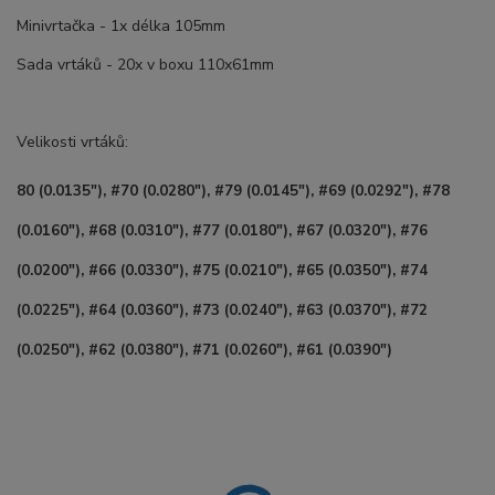
Minivrtačka - 1x délka 105mm
Sada vrtáků - 20x v boxu 110x61mm
Velikosti vrtáků:
80 (0.0135"), #70 (0.0280"), #79 (0.0145"), #69 (0.0292"), #78
(0.0160"), #68 (0.0310"), #77 (0.0180"), #67 (0.0320"), #76
(0.0200"), #66 (0.0330"), #75 (0.0210"), #65 (0.0350"), #74
(0.0225"), #64 (0.0360"), #73 (0.0240"), #63 (0.0370"), #72
(0.0250"), #62 (0.0380"), #71 (0.0260"), #61 (0.0390")