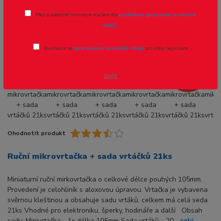
21ks
Přeji si odebírat novinky e-mailem dle
podmínek zpracování osobních
údajů
.
Novinka
Akce
Souhlasím se
zpracováním osobních údajů
pro účely registrace.
- 18 %
Zavřít
Ohodnotit produkt
Ruční mikrovrtačka + sada vrtáčků 21ks
Miniaturní ruční mirkovrtačka o celkové délce pouhých 105mm.
Provedení je celohliník s aloxovou úpravou. Vrtačka je vybavena
svěrnou kleštinou a obsahuje sadu vrtáků, celkem má celá seda
21ks Vhodné pro elektroniku, šperky, hodináře a další Obsah
sady: Minivrtačka - 1x délka 105mm Sada vrtáků - 20...
celý