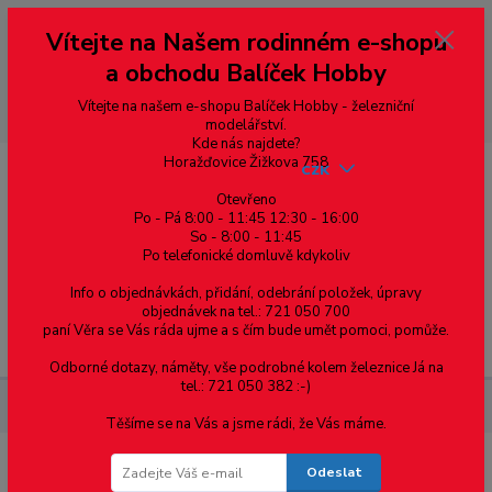
Vážení zákazníci, vítáme Vás na našem e-shopu. V rychlosti pár informací
Vítejte na Našem rodinném e-shopu
--- pro zákazníky ze Slovenska a jiných zemí, pokud chcete platit v eurech
přepněte si e-shop na euro 💶 pro přepočet měny - pravý horní roh ---
a obchodu Balíček Hobby
dobírky – pokud si z nějakého důvodu zásilku nevyzvednete, bude po
domluvě zaslána znovu s opětovnou platbou za poštovné, v opačném
případě bude zrušena a účet přidán na blacklist a rušeny následující
Vítejte na našem e-shopu Balíček Hobby - železniční
objednávky.
modelářství.
Kde nás najdete?
Horažďovice Žižkova 758
CZK
Otevřeno
Po - Pá 8:00 - 11:45 12:30 - 16:00
So - 8:00 - 11:45
0
0,00 Kč
Po telefonické domluvě kdykoliv
Info o objednávkách, přidání, odebrání položek, úpravy
objednávek na tel.: 721 050 700
paní Věra se Vás ráda ujme a s čím bude umět pomoci, pomůže.
Menu
Odborné dotazy, náměty, vše podrobné kolem železnice Já na
tel.: 721 050 382 :-)
Nářadí, příslušenství
Ruční mikrovrtačka + sada vrtáčků 21ks
Těšíme se na Vás a jsme rádi, že Vás máme.
Odeslat
Ruční mikrovrtačka + sada vrtáčků