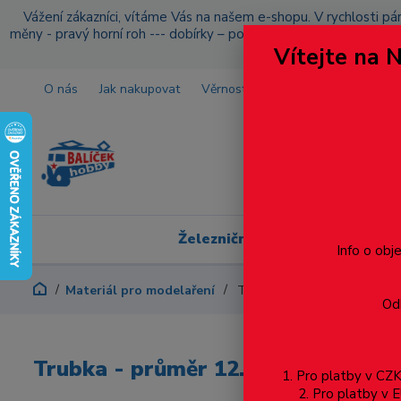
Vážení zákazníci, vítáme Vás na našem e-shopu. V rychlosti pár
měny - pravý horní roh --- dobírky – pokud si z nějakého důvo
Vítejte na 
O nás
Jak nakupovat
Věrnostní program
Doprava a p
Železniční modelářství
Info o obj
Materiál pro modelaření
Trubka - průměr 12.7 mm - 3
Odb
Trubka - průměr 12.7 mm - 3ks
1. Pro platby v C
2. Pro platby 