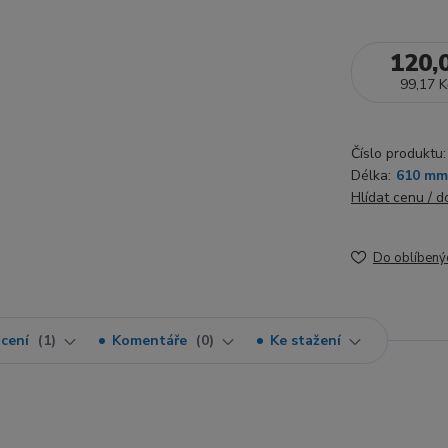
120,
99,17 K
Číslo produktu:
Délka:
610 mm
Hlídat cenu / 
Do oblíbený
cení
1
Komentáře
0
Ke stažení