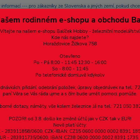
 informací --- pro zákazníky ze Slovenska a jiných zemí, pokud ch
du zásilku nevyzvednete, bude po domluvě zaslána znovu s opětov
Našem rodinném e-shopu a obchodu B
přidán na blacklist a rušeny následující objednávky.
latba
Vítejte na našem e-shopu Balíček Hobby - železniční modelářství
Více
Kde nás najdete?
Horažďovice Žižkova 758
Otevřeno
Hledat
Po - Pá 8:00 - 11:45 12:30 - 16:00
So - 8:00 - 11:45
Po telefonické domluvě kdykoliv
Dárkové poukazy, upomínkové předměty
Materiá
ednávkách, přidání, odebrání položek, úpravy objednávek na tel.: 
paní Věra se Vás ráda ujme a s čím bude umět pomoci, pomůže.
ks
orné dotazy, náměty, vše kolem železnice Já na tel.: 721 050 382
POZOR!! od 3.8. došlo ke změně účtů jak v CZK tak v EUR!
Nově platí účty:
ZK - 283911858/0600, CZK-IBAN: CZ15 0600 0000 0002 8391 1
v EUR - 283911735/0600, IBAN: CZ38 0600 0000 0002 8391 1735