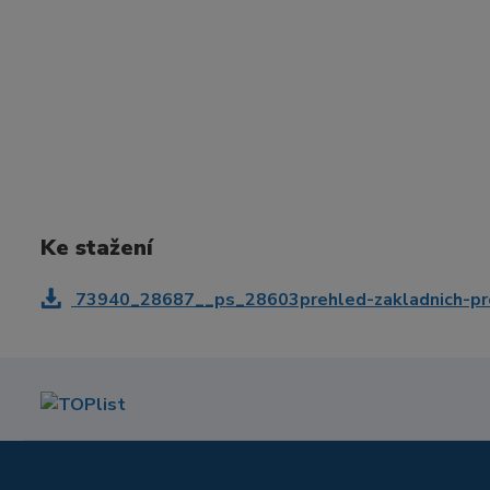
Ke stažení
73940_28687__ps_28603prehled-zakladnich-pro