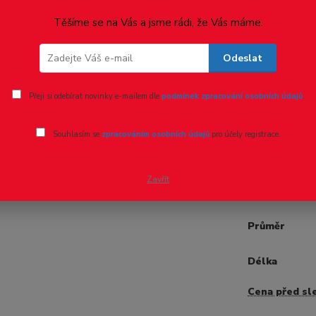
Ohodnotit pr
Těšíme se na Vás a jsme rádi, že Vás máme.
Evergree
Odeslat
- 8 %
Profil Trubky
Přeji si odebírat novinky e-mailem dle
podmínek zpracování osobních údajů
.
jedné sadě se
Možnost dodá
Souhlasím se
zpracováním osobních údajů
pro účely registrace.
objednávku vi
Zavřít
Dostupnost
Průměr
Délka
Cena před sl