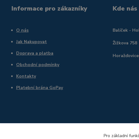
Informace pro zákazníky
Kde nás
O nás
Balíček - H
Jak Nakupovat
Žižkova 758
Doprava a platba
Horažďovice
Obchodní podmínky
Kontakty
Platební brána GoPay
Pro základní funk