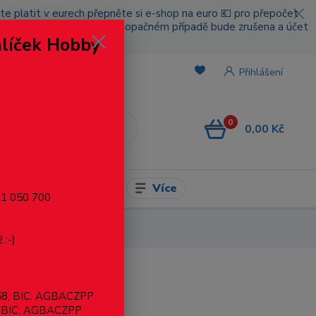
cete platit v eurech přepněte si e-shop na euro 💶 pro přepočet
nou platbou za poštovné, v opačném případě bude zrušena a účet
alíček Hobby
.
Přihlášení
0
0,00 Kč
CZK
Více
l pro modelaření
721 050 700
 :-)
858, BIC: AGBACZPP
, BIC: AGBACZPP