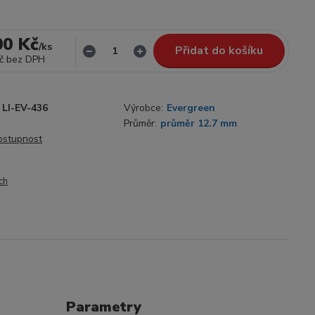
00 Kč
/
ks
Přidat do košíku
č
bez DPH
LI-EV-436
Výrobce:
Evergreen
Průměr:
průměr 12.7 mm
dostupnost
ch
Parametry