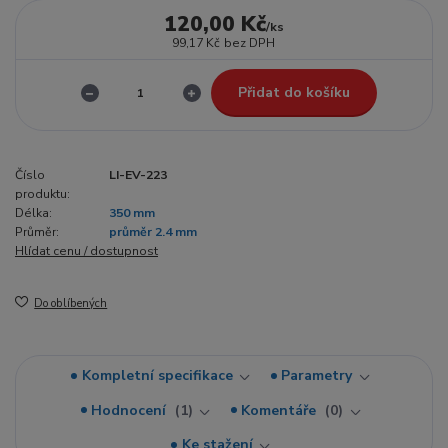
120,00 Kč
/
ks
99,17 Kč
bez DPH
Přidat do košíku
Číslo
LI-EV-223
produktu:
Délka:
350 mm
Průměr:
průměr 2.4 mm
Hlídat cenu / dostupnost
Do oblíbených
Kompletní specifikace
Parametry
Hodnocení
1
Komentáře
0
Ke stažení