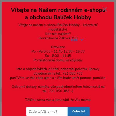
Vážení zákazníci, vítáme Vás na našem e-shopu. V rychlosti pár informací
Vítejte na Našem rodinném e-shopu
--- pro zákazníky ze Slovenska a jiných zemí, pokud chcete platit v eurech
přepněte si e-shop na euro 💶 pro přepočet měny - pravý horní roh ---
a obchodu Balíček Hobby
dobírky – pokud si z nějakého důvodu zásilku nevyzvednete, bude po
domluvě zaslána znovu s opětovnou platbou za poštovné, v opačném
případě bude zrušena a účet přidán na blacklist a rušeny následující
Vítejte na našem e-shopu Balíček Hobby - železniční
objednávky.
modelářství.
Kde nás najdete?
Horažďovice Žižkova 758
CZK
Otevřeno
Po - Pá 8:00 - 11:45 12:30 - 16:00
So - 8:00 - 11:45
0
0,00 Kč
Po telefonické domluvě kdykoliv
Info o objednávkách, přidání, odebrání položek, úpravy
objednávek na tel.: 721 050 700
paní Věra se Vás ráda ujme a s čím bude umět pomoci, pomůže.
Menu
Odborné dotazy, náměty, vše podrobné kolem železnice Já na
tel.: 721 050 382 :-)
Materiál pro modelaření
Trubka - průměr 2.4 mm - 6ks
Těšíme se na Vás a jsme rádi, že Vás máme.
Odeslat
Trubka - průměr 2.4 mm - 6ks