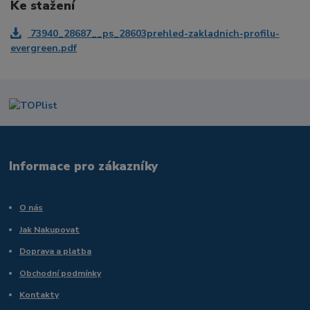
Ke stažení
73940_28687__ps_28603prehled-zakladnich-profilu-
evergreen.pdf
Informace pro zákazníky
O nás
Jak Nakupovat
Doprava a platba
Obchodní podmínky
Kontakty