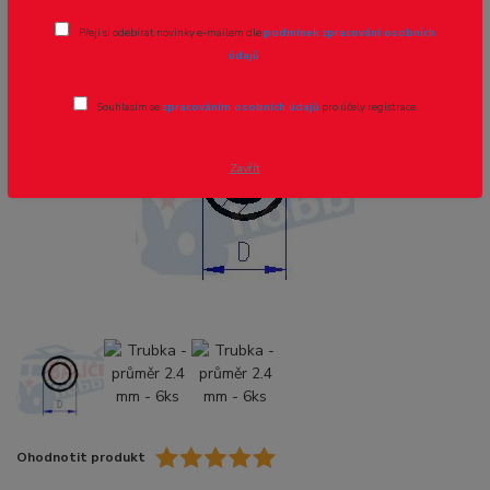
Přeji si odebírat novinky e-mailem dle
podmínek zpracování osobních
Novinka
údajů
.
Souhlasím se
zpracováním osobních údajů
pro účely registrace.
- 8 %
Zavřít
Ohodnotit produkt