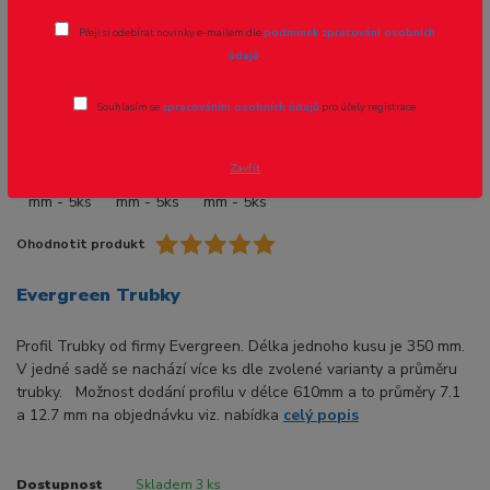
Přeji si odebírat novinky e-mailem dle
podmínek zpracování osobních
Novinka
údajů
.
Souhlasím se
zpracováním osobních údajů
pro účely registrace.
- 8 %
Zavřít
Ohodnotit produkt
Evergreen Trubky
Profil Trubky od firmy Evergreen. Délka jednoho kusu je 350 mm.
V jedné sadě se nachází více ks dle zvolené varianty a průměru
trubky. Možnost dodání profilu v délce 610mm a to průměry 7.1
a 12.7 mm na objednávku viz. nabídka
celý popis
Dostupnost
Skladem 3 ks