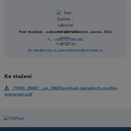
Petr Balíček - odborné poradenství, servis, DCC
+420 721 050 382
7:00 - 17:30
info@espb.cz, pan.milimetr@seznam.cz
Ke stažení
73940_28687__ps_28603prehled-zakladnich-profilu-
evergreen.pdf