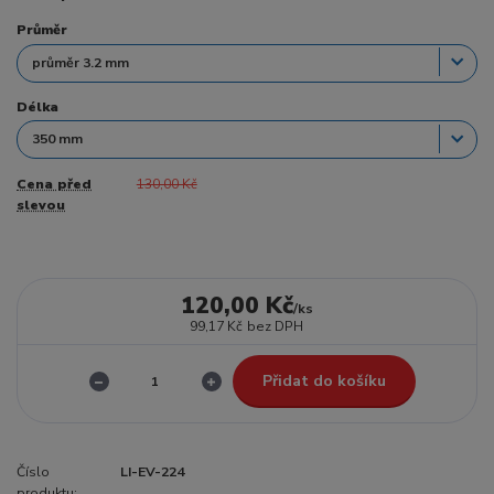
Průměr
Délka
Cena před
130,00 Kč
slevou
120,00 Kč
/
ks
99,17 Kč
bez DPH
Přidat do košíku
Číslo
LI-EV-224
produktu: