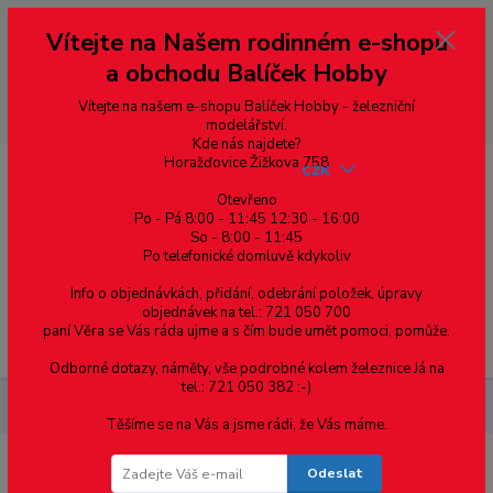
Vážení zákazníci, vítáme Vás na našem e-shopu. V rychlosti pár informací
Vítejte na Našem rodinném e-shopu
--- pro zákazníky ze Slovenska a jiných zemí, pokud chcete platit v eurech
přepněte si e-shop na euro 💶 pro přepočet měny - pravý horní roh ---
a obchodu Balíček Hobby
dobírky – pokud si z nějakého důvodu zásilku nevyzvednete, bude po
domluvě zaslána znovu s opětovnou platbou za poštovné, v opačném
případě bude zrušena a účet přidán na blacklist a rušeny následující
Vítejte na našem e-shopu Balíček Hobby - železniční
objednávky.
modelářství.
Kde nás najdete?
Horažďovice Žižkova 758
CZK
Otevřeno
Po - Pá 8:00 - 11:45 12:30 - 16:00
So - 8:00 - 11:45
0
0,00 Kč
Po telefonické domluvě kdykoliv
Info o objednávkách, přidání, odebrání položek, úpravy
objednávek na tel.: 721 050 700
paní Věra se Vás ráda ujme a s čím bude umět pomoci, pomůže.
Menu
Odborné dotazy, náměty, vše podrobné kolem železnice Já na
tel.: 721 050 382 :-)
Materiál pro modelaření
Trubka - průměr 3.2 mm - 5ks
Těšíme se na Vás a jsme rádi, že Vás máme.
Odeslat
Trubka - průměr 3.2 mm - 5ks