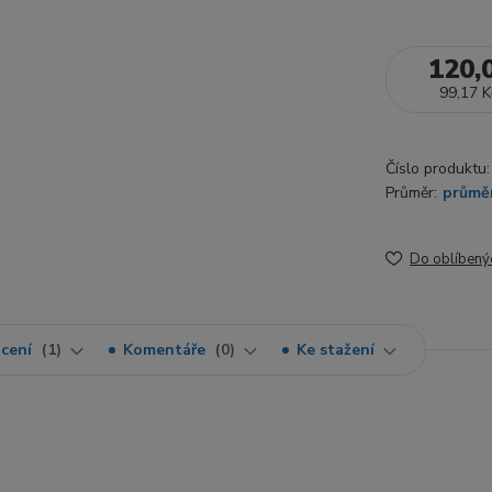
120,
99,17 K
Číslo produktu:
Průměr:
průmě
Do oblíbený
cení
1
Komentáře
0
Ke stažení