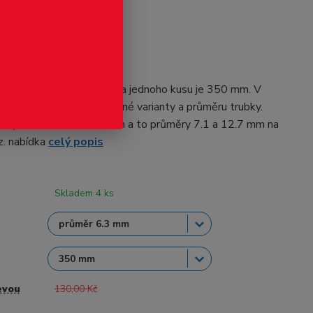
odukt
n Trubky
 od firmy Evergreen. Délka jednoho kusu je 350 mm. V
 nachází více ks dle zvolené varianty a průměru trubky.
ní profilu v délce 610mm a to průměry 7.1 a 12.7 mm na
z. nabídka
celý popis
Skladem 4 ks
evou
130,00 Kč