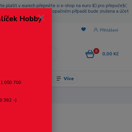
cete platit v eurech přepněte si e-shop na euro 💶 pro přepočet
nou platbou za poštovné, v opačném případě bude zrušena a účet
alíček Hobby
.
Přihlášení
0
0,00 Kč
CZK
Více
l pro modelaření
721 050 700
0 382 :-)