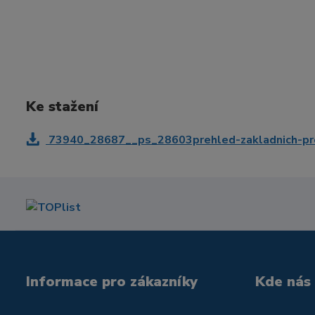
Ke stažení
73940_28687__ps_28603prehled-zakladnich-pro
Informace pro zákazníky
Kde nás