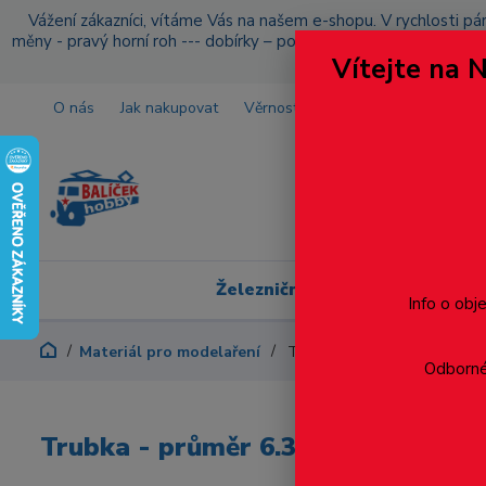
Vážení zákazníci, vítáme Vás na našem e-shopu. V rychlosti pár
měny - pravý horní roh --- dobírky – pokud si z nějakého důvo
Vítejte na 
O nás
Jak nakupovat
Věrnostní program
Doprava a p
Železniční modelářství
Info o obj
Materiál pro modelaření
Trubka - průměr 6.3 mm - 3k
Odborné 
Trubka - průměr 6.3 mm - 3ks