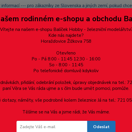
 informací --- pro zákazníky ze Slovenska a jiných zemí, pokud ch
du zásilku nevyzvednete, bude po domluvě zaslána znovu s opětov
Našem rodinném e-shopu a obchodu B
přidán na blacklist a rušeny následující objednávky.
latba
Vítejte na našem e-shopu Balíček Hobby - železniční modelářství
Více
Kde nás najdete?
Horažďovice Žižkova 758
Otevřeno
Hledat
Po - Pá 8:00 - 11:45 12:30 - 16:00
So - 8:00 - 11:45
Po telefonické domluvě kdykoliv
Dárkové poukazy, upomínkové předměty
Materiá
ednávkách, přidání, odebrání položek, úpravy objednávek na tel.: 
paní Věra se Vás ráda ujme a s čím bude umět pomoci, pomůže.
s
dotazy, náměty, vše podrobné kolem železnice Já na tel.: 721 05
Těšíme se na Vás a jsme rádi, že Vás máme.
Odeslat