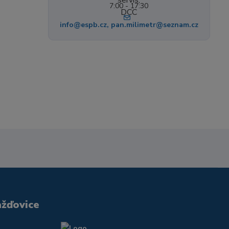
7:00 - 17:30
info@espb.cz, pan.milimetr@seznam.cz
ažďovice