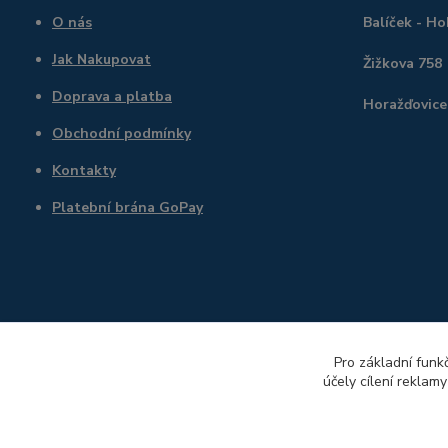
O nás
Balíček - H
Jak Nakupovat
Žižkova 758
Doprava a platba
Horažďovice
Obchodní podmínky
Kontakty
Platební brána GoPay
Pro základní funk
účely cílení reklam