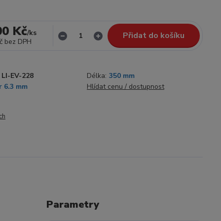
00 Kč
/
ks
Přidat do košíku
č
bez DPH
LI-EV-228
Délka:
350 mm
r 6.3 mm
Hlídat cenu / dostupnost
ch
Parametry