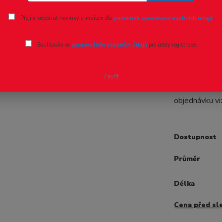
Ohodnotit pr
Přeji si odebírat novinky e-mailem dle
podmínek zpracování osobních údajů
.
Evergree
Souhlasím se
zpracováním osobních údajů
pro účely registrace.
- 8 %
Profil Trubky
jedné sadě se
Zavřít
Možnost dodá
objednávku vi
Dostupnost
Průměr
Délka
Cena před sl