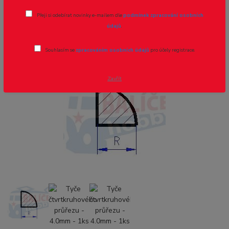
Tyče čtvrtkruhového průřezu - 4.0mm -
Přeji si odebírat novinky e-mailem dle
podmínek zpracování osobních
1ks
údajů
.
Novinka
Souhlasím se
zpracováním osobních údajů
pro účely registrace.
Zavřít