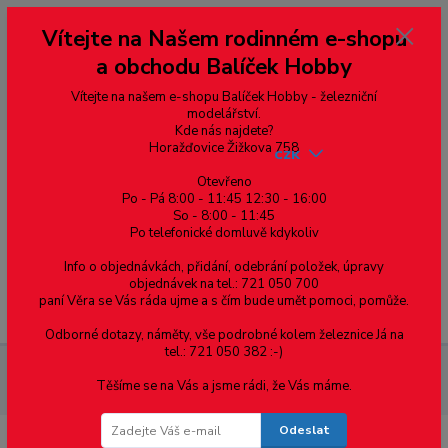
Vážení zákazníci, vítáme Vás na našem e-shopu. V rychlosti pár informací
Vítejte na Našem rodinném e-shopu
--- pro zákazníky ze Slovenska a jiných zemí, pokud chcete platit v eurech
přepněte si e-shop na euro 💶 pro přepočet měny - pravý horní roh ---
a obchodu Balíček Hobby
dobírky – pokud si z nějakého důvodu zásilku nevyzvednete, bude po
domluvě zaslána znovu s opětovnou platbou za poštovné, v opačném
případě bude zrušena a účet přidán na blacklist a rušeny následující
Vítejte na našem e-shopu Balíček Hobby - železniční
objednávky.
modelářství.
Kde nás najdete?
Horažďovice Žižkova 758
CZK
Otevřeno
Po - Pá 8:00 - 11:45 12:30 - 16:00
So - 8:00 - 11:45
0
0,00 Kč
Po telefonické domluvě kdykoliv
Info o objednávkách, přidání, odebrání položek, úpravy
objednávek na tel.: 721 050 700
paní Věra se Vás ráda ujme a s čím bude umět pomoci, pomůže.
Menu
Odborné dotazy, náměty, vše podrobné kolem železnice Já na
tel.: 721 050 382 :-)
Materiál pro modelaření
Tyče čtvrtkruhového průřezu - 4.0mm
Těšíme se na Vás a jsme rádi, že Vás máme.
- 1ks
Odeslat