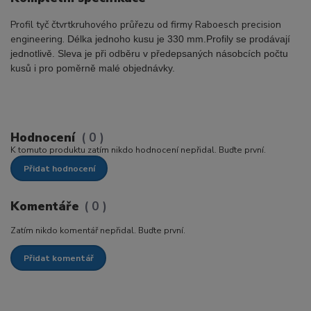
Profil tyč čtvrtkruhového průřezu od firmy Raboesch precision
engineering.
Délka jednoho kusu je 330 mm.
Profily se prodávají
jednotlivě. Sleva je při odběru v předepsaných násobcích počtu
kusů i pro poměrně malé objednávky
.
Hodnocení
0
K tomuto produktu zatím nikdo hodnocení nepřidal. Buďte první.
Přidat hodnocení
Komentáře
0
Zatím nikdo komentář nepřidal. Buďte první.
Přidat komentář