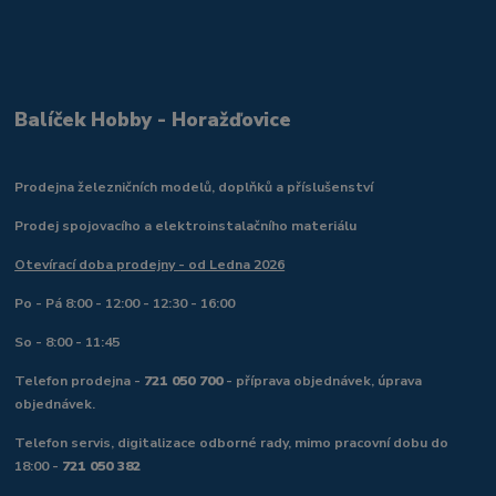
Balíček Hobby - Horažďovice
Prodejna železničních modelů, doplňků a příslušenství
Prodej spojovacího a elektroinstalačního materiálu
Otevírací doba prodejny - od Ledna 2026
Po - Pá 8:00 - 12:00 - 12:30 - 16:00
So - 8:00 - 11:45
Telefon prodejna -
721 050 700
- příprava objednávek, úprava
objednávek.
Telefon servis, digitalizace odborné rady, mimo pracovní dobu do
18:00 -
721 050 382