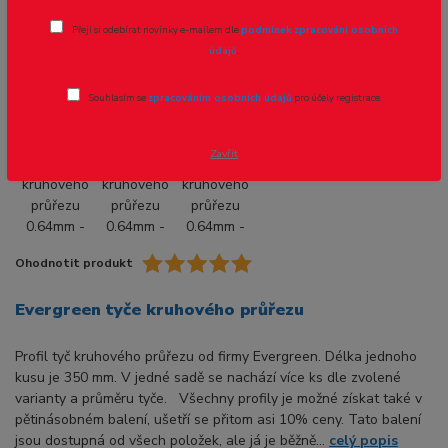
Tyče kruhového průřezu 0.64mm - 10ks
Přeji si odebírat novinky e-mailem dle
podmínek zpracování osobních
údajů
.
Novinka
Souhlasím se
zpracováním osobních údajů
pro účely registrace.
- 8 %
Zavřít
Ohodnotit produkt
Evergreen tyče kruhového průřezu
Profil tyč kruhového průřezu od firmy Evergreen. Délka jednoho
kusu je 350 mm. V jedné sadě se nachází více ks dle zvolené
varianty a průměru tyče. Všechny profily je možné získat také v
pětinásobném balení, ušetří se přitom asi 10% ceny. Tato balení
jsou dostupná od všech položek, ale já je běžně...
celý popis