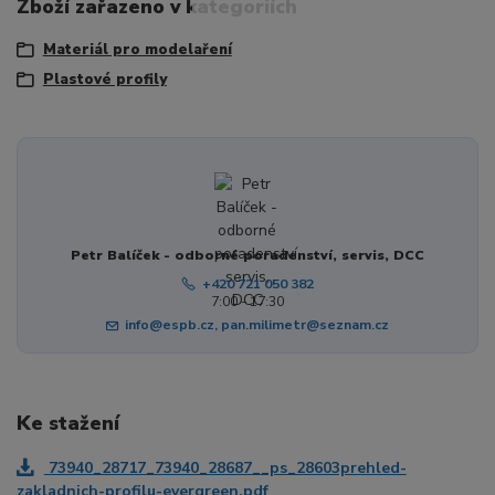
Zboží zařazeno v kategoriích
Materiál pro modelaření
Plastové profily
Petr Balíček - odborné poradenství, servis, DCC
+420 721 050 382
7:00 - 17:30
info@espb.cz, pan.milimetr@seznam.cz
Ke stažení
73940_28717_73940_28687__ps_28603prehled-
zakladnich-profilu-evergreen.pdf