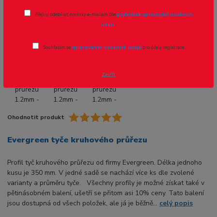
Přeji si odebírat novinky e-mailem dle
podmínek zpracování osobních
Novinka
údajů
.
Souhlasím se
zpracováním osobních údajů
pro účely registrace.
- 8 %
Zavřít
Ohodnotit produkt
Evergreen tyče kruhového průřezu
Profil tyč kruhového průřezu od firmy Evergreen. Délka jednoho
kusu je 350 mm. V jedné sadě se nachází více ks dle zvolené
varianty a průměru tyče. Všechny profily je možné získat také v
pětinásobném balení, ušetří se přitom asi 10% ceny. Tato balení
jsou dostupná od všech položek, ale já je běžně...
celý popis