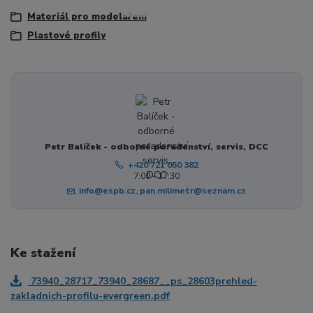
Materiál pro modelaření
Plastové profily
Petr Balíček - odborné poradenství, servis, DCC
+420 721 050 382
7:00 - 17:30
info@espb.cz, pan.milimetr@seznam.cz
Ke stažení
73940_28717_73940_28687__ps_28603prehled-
zakladnich-profilu-evergreen.pdf