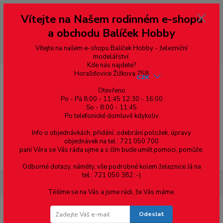
Vážení zákazníci, vítáme Vás na našem e-shopu. V rychlosti pár informací
Vítejte na Našem rodinném e-shopu
--- pro zákazníky ze Slovenska a jiných zemí, pokud chcete platit v eurech
přepněte si e-shop na euro 💶 pro přepočet měny - pravý horní roh ---
a obchodu Balíček Hobby
dobírky – pokud si z nějakého důvodu zásilku nevyzvednete, bude po
domluvě zaslána znovu s opětovnou platbou za poštovné, v opačném
případě bude zrušena a účet přidán na blacklist a rušeny následující
Vítejte na našem e-shopu Balíček Hobby - železniční
objednávky.
modelářství.
Kde nás najdete?
Horažďovice Žižkova 758
CZK
Otevřeno
Po - Pá 8:00 - 11:45 12:30 - 16:00
So - 8:00 - 11:45
0
0,00 Kč
Po telefonické domluvě kdykoliv
Info o objednávkách, přidání, odebrání položek, úpravy
objednávek na tel.: 721 050 700
paní Věra se Vás ráda ujme a s čím bude umět pomoci, pomůže.
Menu
Odborné dotazy, náměty, vše podrobné kolem železnice Já na
tel.: 721 050 382 :-)
Materiál pro modelaření
Tyče kruhového průřezu 1.2mm - 10ks
Těšíme se na Vás a jsme rádi, že Vás máme.
Odeslat
Tyče kruhového průřezu 1.2mm - 10ks