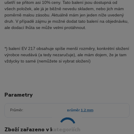
ušetří se přitom asi 10% ceny. Tato balení jsou dostupná od
všech položek, ale já je běžně nevedu skladem, nebo jich mám
poměrně malou zásobu. Aktuálně mám jen jeden níže uvedený
druh. V případě zájmu je možné dodat tato balení na objednávku,
ale dodací lhůta se může velmi protáhnout.
*) balení EV 217 obsahuje spíše menší rozměry, konkrétní složení
výrobce neudává (a tedy nezaručuje), ale mám dojem, že je tam
vždycky to samé (nemůžete si vybrat složení)
Parametry
Průměr
průměr 1.2 mm
Zboží zařazeno v kategoriích