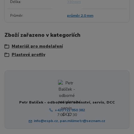
Délka
330 mm
Průměr
průměr 2.0 mm
Zboží zařazeno v kategoriích
Materiál pro modelaření
Plastové profily
Petr Balíček - odborné poradenství, servis, DCC
+420 721 050 382
7:00 - 17:30
info@espb.cz, pan.milimetr@seznam.cz