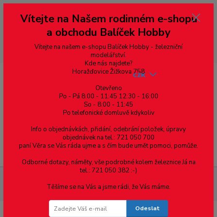
Vážení zákazníci, vítáme Vás na našem e-shopu. V rychlosti pár informací
Vítejte na Našem rodinném e-shopu
--- pro zákazníky ze Slovenska a jiných zemí, pokud chcete platit v eurech
přepněte si e-shop na euro 💶 pro přepočet měny - pravý horní roh ---
a obchodu Balíček Hobby
dobírky – pokud si z nějakého důvodu zásilku nevyzvednete, bude po
domluvě zaslána znovu s opětovnou platbou za poštovné, v opačném
případě bude zrušena a účet přidán na blacklist a rušeny následující
Vítejte na našem e-shopu Balíček Hobby - železniční
objednávky.
modelářství.
Kde nás najdete?
Horažďovice Žižkova 758
CZK
Otevřeno
Po - Pá 8:00 - 11:45 12:30 - 16:00
So - 8:00 - 11:45
0
0,00 Kč
Po telefonické domluvě kdykoliv
Info o objednávkách, přidání, odebrání položek, úpravy
objednávek na tel.: 721 050 700
paní Věra se Vás ráda ujme a s čím bude umět pomoci, pomůže.
Menu
Odborné dotazy, náměty, vše podrobné kolem železnice Já na
tel.: 721 050 382 :-)
Materiál pro modelaření
Tyče půlkruhového průřezu -
Těšíme se na Vás a jsme rádi, že Vás máme.
Raboesch 2.0mm - 1ks, 330mm
Odeslat