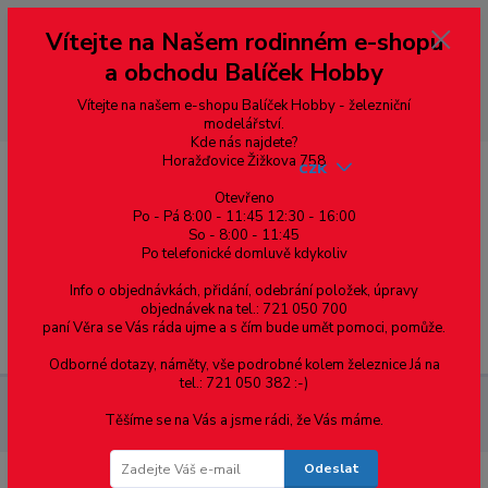
Vážení zákazníci, vítáme Vás na našem e-shopu. V rychlosti pár informací
Vítejte na Našem rodinném e-shopu
--- pro zákazníky ze Slovenska a jiných zemí, pokud chcete platit v eurech
přepněte si e-shop na euro 💶 pro přepočet měny - pravý horní roh ---
a obchodu Balíček Hobby
dobírky – pokud si z nějakého důvodu zásilku nevyzvednete, bude po
domluvě zaslána znovu s opětovnou platbou za poštovné, v opačném
případě bude zrušena a účet přidán na blacklist a rušeny následující
Vítejte na našem e-shopu Balíček Hobby - železniční
objednávky.
modelářství.
Kde nás najdete?
Horažďovice Žižkova 758
CZK
Otevřeno
Po - Pá 8:00 - 11:45 12:30 - 16:00
So - 8:00 - 11:45
0
0,00 Kč
Po telefonické domluvě kdykoliv
Info o objednávkách, přidání, odebrání položek, úpravy
objednávek na tel.: 721 050 700
paní Věra se Vás ráda ujme a s čím bude umět pomoci, pomůže.
Menu
Odborné dotazy, náměty, vše podrobné kolem železnice Já na
tel.: 721 050 382 :-)
Materiál pro modelaření
Tyče půlkruhového průřezu -
Těšíme se na Vás a jsme rádi, že Vás máme.
Raboesch 3.5mm - 1ks, 1000mm
Odeslat