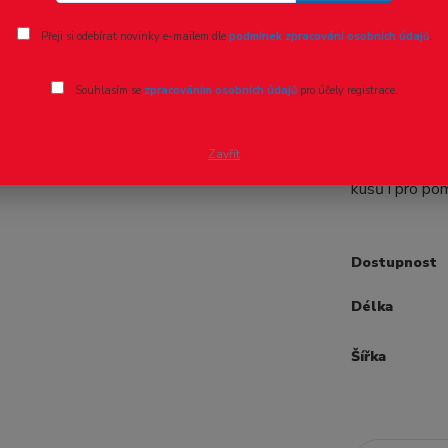
Ohodnotit pr
Přeji si odebírat novinky e-mailem dle
podmínek zpracování osobních údajů
.
Tyče šest
Souhlasím se
zpracováním osobních údajů
pro účely registrace.
Profil Tyče š
engineering. 
Zavřít
prodávají jed
kusů i pro p
Dostupnost
Délka
Šířka