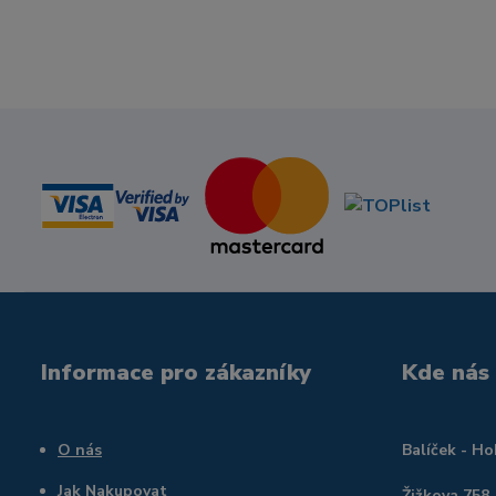
Informace pro zákazníky
Kde nás
O nás
Balíček - H
Jak Nakupovat
Žižkova 758