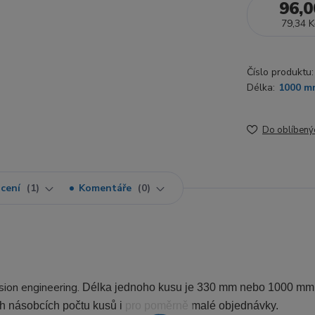
96,0
79,34 K
Číslo produktu:
Délka:
1000 m
Do oblíbený
cení
1
Komentáře
0
sion engineering.
Délka jednoho kusu je 330 mm nebo 1000 mm
ých násobcích počtu kusů i pro poměrně malé objednávky
.