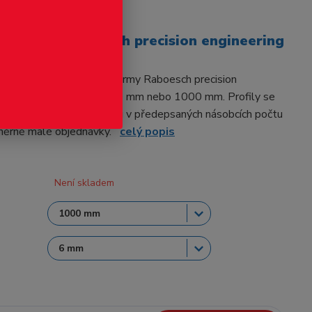
odukt
ihranné - Raboesch precision engineering
estihranného průřezu od firmy Raboesch precision
Délka jednoho kusu je 330 mm nebo 1000 mm. Profily se
notlivě. Sleva je při odběru v předepsaných násobcích počtu
oměrně malé objednávky.
celý popis
Není skladem