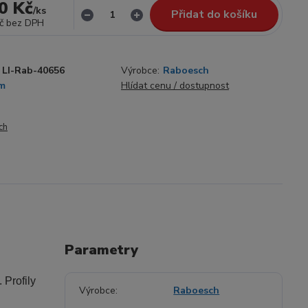
0 Kč
/
ks
Přidat do košíku
č
bez DPH
LI-Rab-40656
Výrobce:
Raboesch
m
Hlídat cenu / dostupnost
ch
Parametry
.
Profily
Výrobce
Raboesch