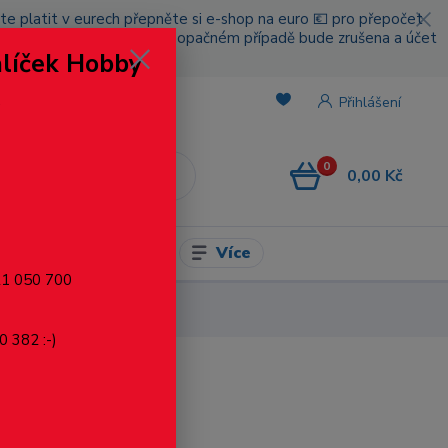
cete platit v eurech přepněte si e-shop na euro 💶 pro přepočet
nou platbou za poštovné, v opačném případě bude zrušena a účet
alíček Hobby
.
Přihlášení
0
0,00 Kč
CZK
Více
l pro modelaření
721 050 700
0 382 :-)