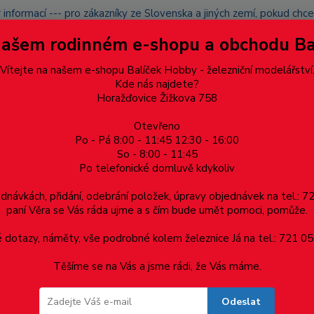
 informací --- pro zákazníky ze Slovenska a jiných zemí, pokud ch
du zásilku nevyzvednete, bude po domluvě zaslána znovu s opětov
Našem rodinném e-shopu a obchodu B
přidán na blacklist a rušeny následující objednávky.
latba
Vítejte na našem e-shopu Balíček Hobby - železniční modelářství
Více
Kde nás najdete?
Horažďovice Žižkova 758
Hledat
Otevřeno
Po - Pá 8:00 - 11:45 12:30 - 16:00
So - 8:00 - 11:45
Po telefonické domluvě kdykoliv
Dárkové poukazy, upomínkové předměty
Materiá
ednávkách, přidání, odebrání položek, úpravy objednávek na tel.: 
paní Věra se Vás ráda ujme a s čím bude umět pomoci, pomůže.
 - 1ks, 1000mm
dotazy, náměty, vše podrobné kolem železnice Já na tel.: 721 05
Těšíme se na Vás a jsme rádi, že Vás máme.
s, 1000mm
Odeslat