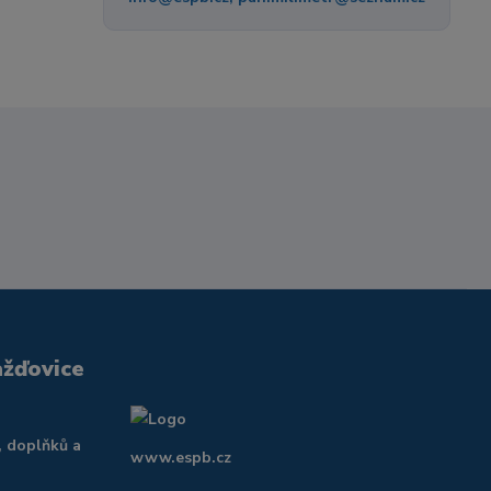
ažďovice
, doplňků a
www.espb.cz