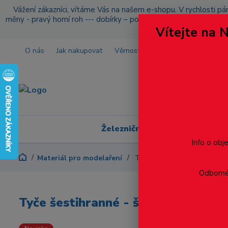
Vážení zákazníci, vítáme Vás na našem e-shopu. V rychlosti pár
měny - pravý horní roh --- dobírky – pokud si z nějakého důvo
Vítejte na 
O nás
Jak nakupovat
Věrnostní program
Doprava a p
Železniční modelářství
Info o obj
Materiál pro modelaření
Tyče šestihranné - šíka 6mm
Odborné 
Tyče šestihranné - šíka 6mm - 1k