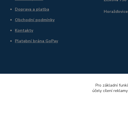
Doprava a platba
Horažďovice
Obchodní podmínky
Kontakty
Platební brána GoPay
Pro základní funk
účely cílení reklam