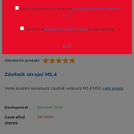
Přeji si odebírat novinky e-mailem dle
podmínek zpracování osobních
Novinka
Akce
údajů
.
Souhlasím se
zpracováním osobních údajů
pro účely registrace.
- 41 %
Zavřít
Ohodnotit produkt
Závitník strojní M1,4
Velmi kvalitní miniaturní závitník velikosti M1,4 HSS
celý popis
Dostupnost
Skladem 25 ks
Cena před
237,00 Kč
slevou