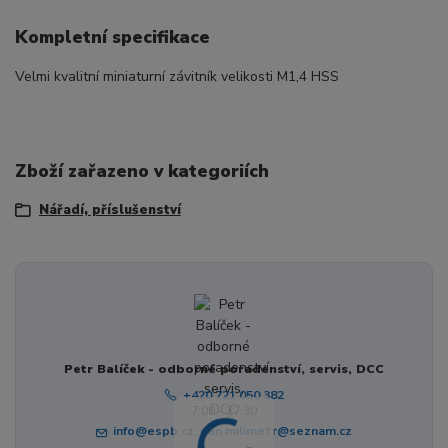
Kompletní specifikace
Velmi kvalitní miniaturní závitník velikosti M1,4 HSS
Zboží zařazeno v kategoriích
Nářadí, příslušenství
Petr Balíček - odborné poradenství, servis, DCC
+420 721 050 382
7:00 - 17:30
info@espb.cz, pan.milimetr@seznam.cz