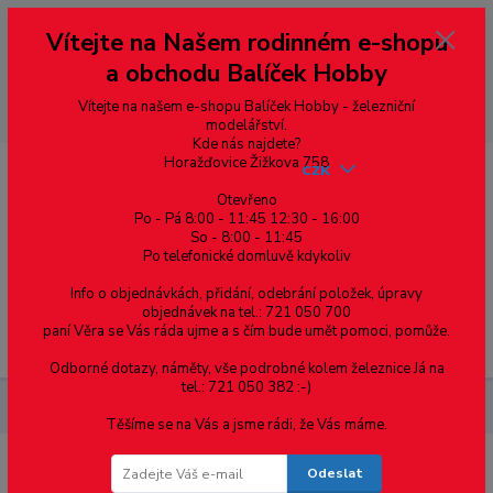
Vážení zákazníci, vítáme Vás na našem e-shopu. V rychlosti pár informací
Vítejte na Našem rodinném e-shopu
--- pro zákazníky ze Slovenska a jiných zemí, pokud chcete platit v eurech
přepněte si e-shop na euro 💶 pro přepočet měny - pravý horní roh ---
a obchodu Balíček Hobby
dobírky – pokud si z nějakého důvodu zásilku nevyzvednete, bude po
domluvě zaslána znovu s opětovnou platbou za poštovné, v opačném
případě bude zrušena a účet přidán na blacklist a rušeny následující
Vítejte na našem e-shopu Balíček Hobby - železniční
objednávky.
modelářství.
Kde nás najdete?
Horažďovice Žižkova 758
CZK
Otevřeno
Po - Pá 8:00 - 11:45 12:30 - 16:00
So - 8:00 - 11:45
0
0,00 Kč
Po telefonické domluvě kdykoliv
Info o objednávkách, přidání, odebrání položek, úpravy
objednávek na tel.: 721 050 700
paní Věra se Vás ráda ujme a s čím bude umět pomoci, pomůže.
Menu
Odborné dotazy, náměty, vše podrobné kolem železnice Já na
tel.: 721 050 382 :-)
Nářadí, příslušenství
Závitník strojní M1,4
Těšíme se na Vás a jsme rádi, že Vás máme.
Odeslat
Závitník strojní M1,4