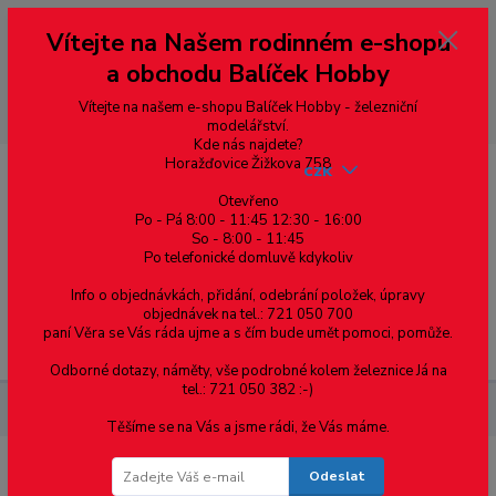
Vážení zákazníci, vítáme Vás na našem e-shopu. V rychlosti pár informací
Vítejte na Našem rodinném e-shopu
--- pro zákazníky ze Slovenska a jiných zemí, pokud chcete platit v eurech
přepněte si e-shop na euro 💶 pro přepočet měny - pravý horní roh ---
a obchodu Balíček Hobby
dobírky – pokud si z nějakého důvodu zásilku nevyzvednete, bude po
domluvě zaslána znovu s opětovnou platbou za poštovné, v opačném
případě bude zrušena a účet přidán na blacklist a rušeny následující
Vítejte na našem e-shopu Balíček Hobby - železniční
objednávky.
modelářství.
Kde nás najdete?
Horažďovice Žižkova 758
CZK
Otevřeno
Po - Pá 8:00 - 11:45 12:30 - 16:00
So - 8:00 - 11:45
0
0,00 Kč
Po telefonické domluvě kdykoliv
Info o objednávkách, přidání, odebrání položek, úpravy
objednávek na tel.: 721 050 700
paní Věra se Vás ráda ujme a s čím bude umět pomoci, pomůže.
Menu
Odborné dotazy, náměty, vše podrobné kolem železnice Já na
tel.: 721 050 382 :-)
Nářadí, příslušenství
Závitník strojní M2 - titan.
Těšíme se na Vás a jsme rádi, že Vás máme.
Odeslat
Závitník strojní M2 - titan.