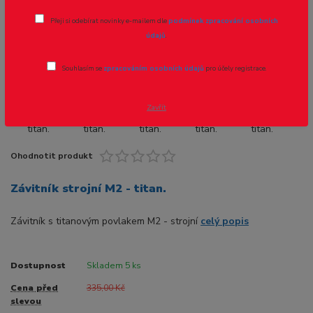
Přeji si odebírat novinky e-mailem dle
podmínek zpracování osobních
Novinka
Akce
údajů
.
Souhlasím se
zpracováním osobních údajů
pro účely registrace.
- 49 %
Zavřít
Ohodnotit produkt
Závitník strojní M2 - titan.
Závitník s titanovým povlakem M2 - strojní
celý popis
Dostupnost
Skladem 5 ks
Cena před
335,00 Kč
slevou