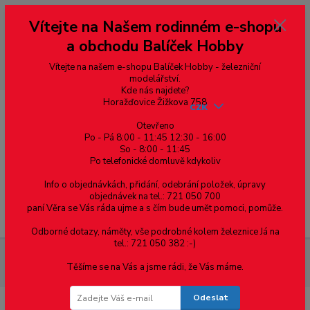
Vážení zákazníci, vítáme Vás na našem e-shopu. V rychlosti pár informací
Vítejte na Našem rodinném e-shopu
--- pro zákazníky ze Slovenska a jiných zemí, pokud chcete platit v eurech
přepněte si e-shop na euro 💶 pro přepočet měny - pravý horní roh ---
a obchodu Balíček Hobby
dobírky – pokud si z nějakého důvodu zásilku nevyzvednete, bude po
domluvě zaslána znovu s opětovnou platbou za poštovné, v opačném
případě bude zrušena a účet přidán na blacklist a rušeny následující
Vítejte na našem e-shopu Balíček Hobby - železniční
objednávky.
modelářství.
Kde nás najdete?
Horažďovice Žižkova 758
CZK
Otevřeno
Po - Pá 8:00 - 11:45 12:30 - 16:00
So - 8:00 - 11:45
0
0,00 Kč
Po telefonické domluvě kdykoliv
Info o objednávkách, přidání, odebrání položek, úpravy
objednávek na tel.: 721 050 700
paní Věra se Vás ráda ujme a s čím bude umět pomoci, pomůže.
Menu
Odborné dotazy, náměty, vše podrobné kolem železnice Já na
tel.: 721 050 382 :-)
Materiál pro modelaření
Žlabové profily - 330mm D = 3mm; d
Těšíme se na Vás a jsme rádi, že Vás máme.
= 1,5 mm - 1ks
Odeslat