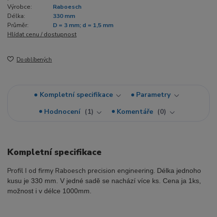
Výrobce:
Raboesch
Délka:
330 mm
Průměr:
D = 3 mm; d = 1,5 mm
Hlídat cenu / dostupnost
Do oblíbených
Kompletní specifikace
Parametry
Hodnocení
1
Komentáře
0
Kompletní specifikace
Profil I od firmy Raboesch precision engineering.
Délka jednoho
kusu je 330 mm. V jedné sadě se nachází více ks. Cena ja 1ks,
možnost i v délce 1000mm.