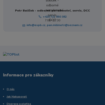
Petr Balíček - odborné poradenství, servis, DCC
+420 721 050 382
7:00 - 17:30
info@espb.cz, pan.milimetr@seznam.cz
Informace pro zákazníky
O nás
Jak Nakupovat
Doprava a platba