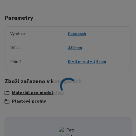
Parametry
Výrobce
Raboesch
Délka
330 mm
Průměr
D = 3 mm; d = 1,5 mm
Zboží zařazeno v kategoriích
Materiál pro modelaření
Plastové profily