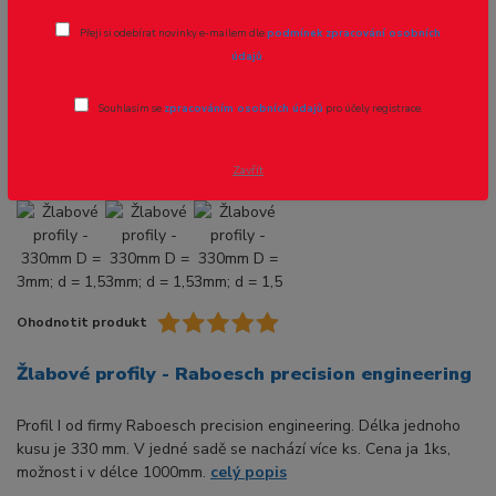
Žlabové profily - 330mm D = 3mm; d =
Přeji si odebírat novinky e-mailem dle
podmínek zpracování osobních
1,5 mm - 1ks
údajů
.
Novinka
Akce
Souhlasím se
zpracováním osobních údajů
pro účely registrace.
Zavřít
Ohodnotit produkt
Žlabové profily - Raboesch precision engineering
Profil I od firmy Raboesch precision engineering. Délka jednoho
kusu je 330 mm. V jedné sadě se nachází více ks. Cena ja 1ks,
možnost i v délce 1000mm.
celý popis