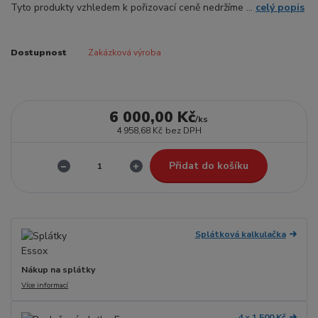
Tyto produkty vzhledem k pořizovací ceně nedržíme ...
celý popis
Dostupnost
Zakázková výroba
6 000,00 Kč
/
ks
4 958,68 Kč
bez DPH
Přidat do košíku
Splátková kalkulačka
Nákup na splátky
Více informací
4 × 1 500 Kč