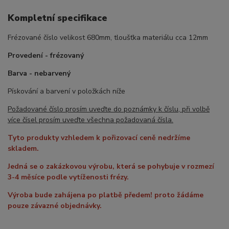
Kompletní specifikace
Frézované číslo velikost 680mm, tloušťka materiálu cca 12mm
Provedení - frézovaný
Barva - nebarvený
Pískování a barvení v položkách níže
Požadované číslo prosím uveďte do poznámky k číslu, při volbě
více čísel prosím uveďte všechna požadovaná čísla.
Tyto produkty vzhledem k pořizovací ceně nedržíme
skladem.
Jedná se o zakázkovou výrobu, která se pohybuje v rozmezí
3-4 měsíce podle vytíženosti frézy.
Výroba bude zahájena po platbě předem! proto žádáme
pouze závazné objednávky.