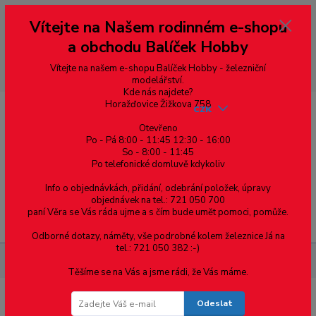
Vážení zákazníci, vítáme Vás na našem e-shopu. V rychlosti pár informací
Vítejte na Našem rodinném e-shopu
--- pro zákazníky ze Slovenska a jiných zemí, pokud chcete platit v eurech
přepněte si e-shop na euro 💶 pro přepočet měny - pravý horní roh ---
a obchodu Balíček Hobby
dobírky – pokud si z nějakého důvodu zásilku nevyzvednete, bude po
domluvě zaslána znovu s opětovnou platbou za poštovné, v opačném
případě bude zrušena a účet přidán na blacklist a rušeny následující
Vítejte na našem e-shopu Balíček Hobby - železniční
objednávky.
modelářství.
Kde nás najdete?
Horažďovice Žižkova 758
CZK
Otevřeno
Po - Pá 8:00 - 11:45 12:30 - 16:00
So - 8:00 - 11:45
0
0,00 Kč
Po telefonické domluvě kdykoliv
Info o objednávkách, přidání, odebrání položek, úpravy
objednávek na tel.: 721 050 700
paní Věra se Vás ráda ujme a s čím bude umět pomoci, pomůže.
Menu
Odborné dotazy, náměty, vše podrobné kolem železnice Já na
tel.: 721 050 382 :-)
Čísla lokomotiv
Číslo velikost 680mm
Těšíme se na Vás a jsme rádi, že Vás máme.
Odeslat
Číslo velikost 680mm