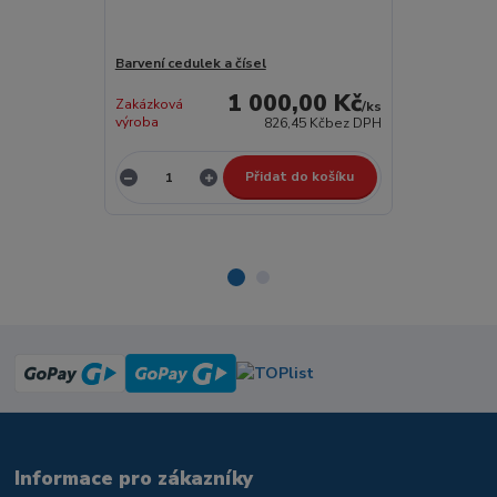
Barvení cedulek a čísel
Pískování zna
1 000,00 Kč
Zakázková
Zakázková
/
ks
výroba
výroba
826,45 Kč
bez DPH
Přidat do košíku
Informace pro zákazníky