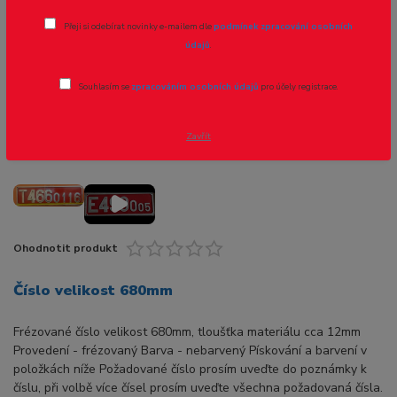
Přeji si odebírat novinky e-mailem dle
podmínek zpracování osobních
údajů
.
Souhlasím se
zpracováním osobních údajů
pro účely registrace.
Zavřít
Ohodnotit produkt
Číslo velikost 680mm
Frézované číslo velikost 680mm, tloušťka materiálu cca 12mm
Provedení - frézovaný Barva - nebarvený Pískování a barvení v
položkách níže Požadované číslo prosím uveďte do poznámky k
číslu, při volbě více čísel prosím uveďte všechna požadovaná čísla.