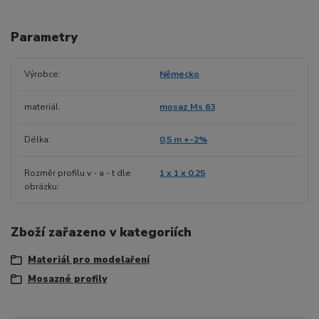
Parametry
Výrobce
Německo
materiál
mosaz Ms 63
Délka
0,5 m +-2%
Rozměr profilu v - a - t dle
1 x 1 x 0.25
obrázku
Zboží zařazeno v kategoriích
Materiál pro modelaření
Mosazné profily