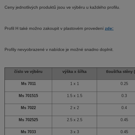
Ceny jednotlivých produktů jsou ve výběru u každého profilu.
Profil H také možno zakoupit v plastovém provedení
zde:
Profily nevyobrazené v nabídce je možné snadno doplnit.
číslo ve výběru
výška x šířka
tloušťka stěny 
Ms 7011
1 x 1
0.25
Ms 701515
1.5 x 1.5
0.3
Ms 7022
2 x 2
0.4
Ms 702525
2.5 x 2.5
0.45
Ms 7033
3 x 3
0.45