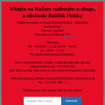
Vážení zákazníci, vítáme Vás na našem e-shopu. V rychlosti pár informací
Vítejte na Našem rodinném e-shopu
--- pro zákazníky ze Slovenska a jiných zemí, pokud chcete platit v eurech
přepněte si e-shop na euro 💶 pro přepočet měny - pravý horní roh ---
a obchodu Balíček Hobby
dobírky – pokud si z nějakého důvodu zásilku nevyzvednete, bude po
domluvě zaslána znovu s opětovnou platbou za poštovné, v opačném
případě bude zrušena a účet přidán na blacklist a rušeny následující
Vítejte na našem e-shopu Balíček Hobby - železniční
objednávky.
modelářství.
Kde nás najdete?
Horažďovice Žižkova 758
CZK
Otevřeno
Po - Pá 8:00 - 11:45 12:30 - 16:00
So - 8:00 - 11:45
0
0,00 Kč
Po telefonické domluvě kdykoliv
Info o objednávkách, přidání, odebrání položek, úpravy
objednávek na tel.: 721 050 700
paní Věra se Vás ráda ujme a s čím bude umět pomoci, pomůže.
Menu
Odborné dotazy, náměty, vše podrobné kolem železnice Já na
tel.: 721 050 382 :-)
Materiál pro modelaření
Profil H - mosazný profil 1 x 1 x 0.25,
Těšíme se na Vás a jsme rádi, že Vás máme.
cena za 0,5m
Odeslat