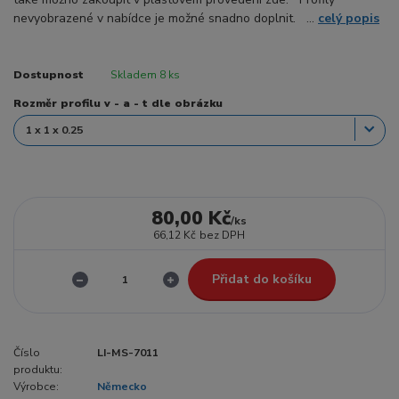
nevyobrazené v nabídce je možné snadno doplnit. ...
celý popis
Dostupnost
Skladem 8 ks
Rozměr profilu v - a - t dle obrázku
80,00 Kč
/
ks
66,12 Kč
bez DPH
Přidat do košíku
Číslo
LI-MS-7011
produktu:
Výrobce:
Německo