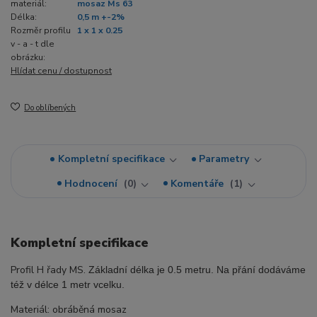
materiál:
mosaz Ms 63
Délka:
0,5 m +-2%
Rozměr profilu
1 x 1 x 0.25
v - a - t dle
obrázku:
Hlídat cenu / dostupnost
Do oblíbených
Kompletní specifikace
Parametry
Hodnocení
0
Komentáře
1
Kompletní specifikace
Profil H řady MS.
Základní délka je 0.5 metru. Na přání dodáváme
též v délce 1 metr vcelku.
Materiál: obráběná mosaz