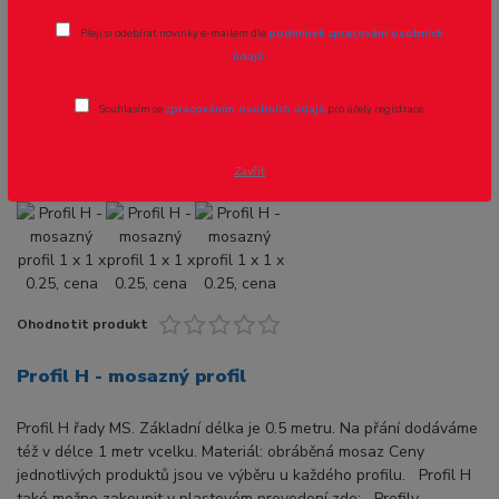
Profil H - mosazný profil 1 x 1 x 0.25,
Přeji si odebírat novinky e-mailem dle
podmínek zpracování osobních
cena za 0,5m
údajů
.
Novinka
Akce
Souhlasím se
zpracováním osobních údajů
pro účely registrace.
Zavřít
Ohodnotit produkt
Profil H - mosazný profil
Profil H řady MS. Základní délka je 0.5 metru. Na přání dodáváme
též v délce 1 metr vcelku. Materiál: obráběná mosaz Ceny
jednotlivých produktů jsou ve výběru u každého profilu. Profil H
také možno zakoupit v plastovém provedení zde: Profily